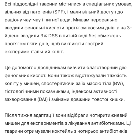
Всі піддослідні тварини містилися в спеціальних умовах,
вільних від патогенів (SPF), і мали вільний доступ до
раціону чау-чау і питної води. Мишам перорально
вводили фенольні кислоти протягом восьми днів, а на 3-
й день вводили 3% DSS в питній воді без обмежень
протягом п’яти днів, щоб викликати гострий
експериментальний коліт.
Це допомогло дослідникам вивчити благотворний дію
фенольних кислот. Вони також відстежували тяжкість
коліту у мишей, спостерігаючи за їх масою тіла (BW),
гістологічними показниками, індексом активності
захворювання (DAI) і змінами довжини товстої кишки.
Після тижня адаптації вони відібрали чотиритижневий
мишей для експериментів з лікування антибіотиками. Ці
тварини отримували коктейль з чотирьох антибіотиків