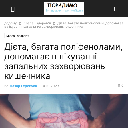
додому
Краса і здоров'я
Дієта, багата поліфенолами, допомагає
в лікуванні запальних захворювань кишечника
Краса і здоров'я
Дієта, багата поліфенолами,
допомагає в лікуванні
запальних захворювань
кишечника
0
по
Назар Герейчак
-
14.10.2023