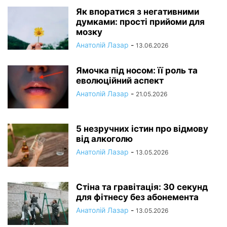
Як впоратися з негативними
думками: прості прийоми для
мозку
Анатолій Лазар
-
13.06.2026
Ямочка під носом: її роль та
еволюційний аспект
Анатолій Лазар
-
21.05.2026
5 незручних істин про відмову
від алкоголю
Анатолій Лазар
-
13.05.2026
Стіна та гравітація: 30 секунд
для фітнесу без абонемента
Анатолій Лазар
-
13.05.2026