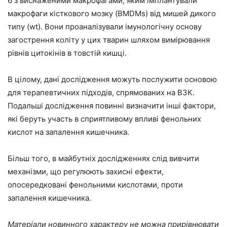
6 з виснаженими макрофагами, яким імплантували
макрофаги кісткового мозку (BMDMs) від мишей дикого
типу (wt). Вони проаналізували імунологічну основу
загострення коліту у цих тварин шляхом вимірювання
рівнів цитокінів в товстій кишці.
В цілому, дані дослідження можуть послужити основою
для терапевтичних підходів, спрямованих на ВЗК.
Подальші дослідження повинні визначити інші фактори,
які беруть участь в сприятливому впливі фенольних
кислот на запалення кишечника.
Більш того, в майбутніх дослідженнях слід вивчити
механізми, що регулюють захисні ефекти,
опосередковані фенольними кислотами, проти
запалення кишечника.
Матеріали новинного характеру не можна прирівнювати