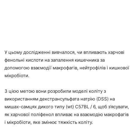
У цьому дослідженні вивчалося, чи впливають харчові
фенольні кислоти на запалення кишечника за
допомогою взаємодії макрофагів, нейтрофілів і кишкової
мікробіоти.
З цією метою вони розробили моделі коліту з
використанням декстрансульфата натрію (DSS) на
мишах-самцях дикого типу (wt) C57BL / 6, щоб з’ясувати,
як харчової поліфенол впливає на взаємодію макрофагів
і мікробіоти, яке змінює тяжкість коліту.