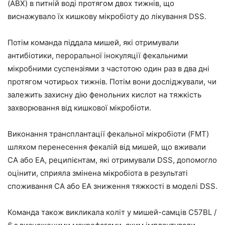
(ABX) в питній воді протягом двох тижнів, що
виснажувало їх кишкову мікробіоту до лікування DSS.
Потім команда піддала мишей, які отримували
антибіотики, пероральної інокуляції фекальними
мікробними суспензіями з частотою один раз в два дні
протягом чотирьох тижнів. Потім вони досліджували, чи
залежить захисну дію фенольних кислот на тяжкість
захворювання від кишкової мікробіоти.
Виконання трансплантації фекальної мікробіоти (FMT)
шляхом перенесення фекалій від мишей, що вживали
CA або EA, реципієнтам, які отримували DSS, допомогло
оцінити, сприяла змінена мікробіота в результаті
споживання CA або EA зниження тяжкості в моделі DSS.
Команда також викликала коліт у мишей-самців C57BL /