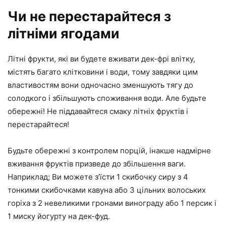
Чи не перестарайтеся з
літніми ягодами
Літні фрукти, які ви будете вживати дек-фрі влітку,
містять багато клітковини і води, тому завдяки цим
властивостям вони одночасно зменшують тягу до
солодкого і збільшують споживання води. Але будьте
обережні! Не піддавайтеся смаку літніх фруктів і
перестарайтеся!
Будьте обережні з контролем порцій, інакше надмірне
вживання фруктів призведе до збільшення ваги.
Наприклад; Ви можете з’їсти 1 скибочку сиру з 4
тонкими скибочками кавуна або 3 цільних волоських
горіха з 2 невеликими гронами винограду або 1 персик і
1 миску йогурту на дек-фуд.