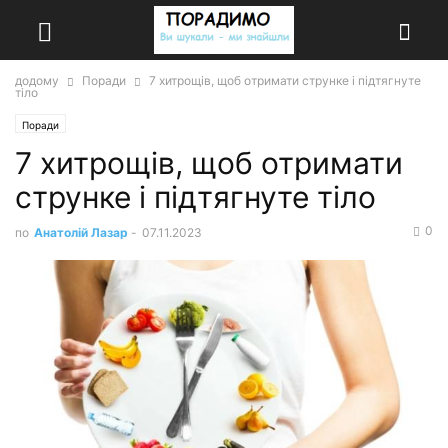
додому
Поради
7 хитрощів, щоб отримати струнке і підтягнуте
тіло
Поради
7 хитрощів, щоб отримати
струнке і підтягнуте тіло
0
по
Анатолій Лазар
-
07.11.2023