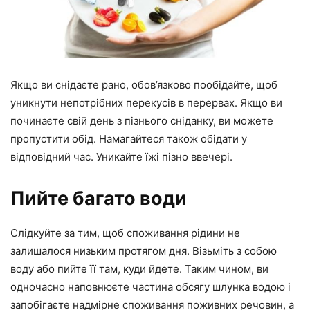
Якщо ви снідаєте рано, обов’язково пообідайте, щоб
уникнути непотрібних перекусів в перервах. Якщо ви
починаєте свій день з пізнього сніданку, ви можете
пропустити обід. Намагайтеся також обідати у
відповідний час. Уникайте їжі пізно ввечері.
Пийте багато води
Слідкуйте за тим, щоб споживання рідини не
залишалося низьким протягом дня. Візьміть з собою
воду або пийте її там, куди йдете. Таким чином, ви
одночасно наповнюєте частина обсягу шлунка водою і
запобігаєте надмірне споживання поживних речовин, а