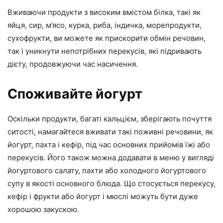
Вживаючи продукти з високим вмістом білка, такі як
яйця, сир, м’ясо, курка, риба, індичка, морепродукти,
сухофрукти, ви можете як прискорити обмін речовин,
так і уникнути непотрібних перекусів, які підривають
дієту, продовжуючи час насичення.
Споживайте йогурт
Оскільки продукти, багаті кальцієм, зберігають почуття
ситості, намагайтеся вживати такі поживні речовини, як
йогурт, пахта і кефір, під час основних прийомів їжі або
перекусів. Його також можна додавати в меню у вигляді
йогуртового салату, пахти або холодного йогуртового
супу в якості основного блюда. Що стосується перекусу,
кефір і фрукти або йогурт і мюслі можуть бути дуже
хорошою закускою.