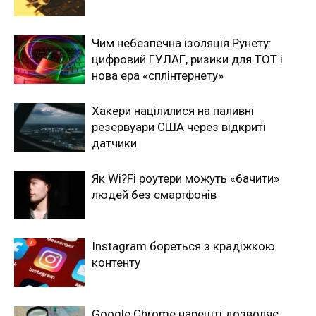
Чим небезпечна ізоляція Рунету:
цифровий ГУЛАГ, ризики для ТОТ і
нова ера «сплінтернету»
Хакери націлилися на паливні
резервуари США через відкриті
датчики
Як Wi?Fi роутери можуть «бачити»
людей без смартфонів
Instagram бореться з крадіжкою
контенту
Google Chrome нарешті дозволяє