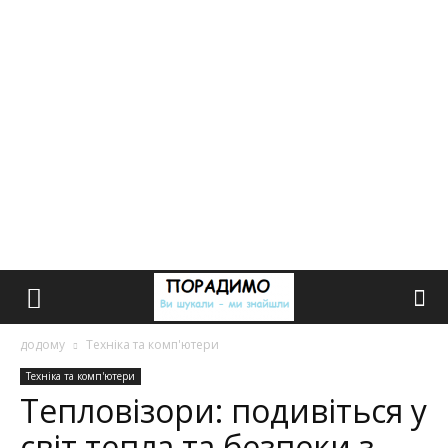
додому
Техніка та комп'ютери
Техніка та комп'ютери
Тепловізори: подивіться у
світ тепла та безпеки з