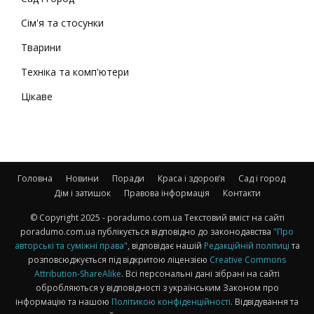
Сім'я та стосунки
Тварини
Техніка та комп'ютери
Цікаве
Головна
Новини
Поради
Краса і здоров’я
Сад і город
Дім і затишок
Правова інформація
Контакти
© Copyright 2025 - poradumo.com.ua Текстовий вміст на сайті
poradumo.com.ua публікується відповідно до законодавства
"Про
авторські та суміжні права"
, відповідає нашій
Редакційній політиці
та
розповсюджується під відкритою ліцензією
Creative Commons
Attribution-ShareAlike
. Всі персональні дані зібрані на сайті
обробляються у відповідності з українським Законом про
інформацію та нашою
Політикою конфіденційності
. Відвідування та