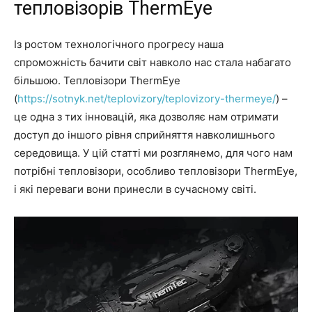
тепловізорів ThermEye
Із ростом технологічного прогресу наша
спроможність бачити світ навколо нас стала набагато
більшою. Тепловізори ThermEye
(
https://sotnyk.net/teplovizory/teplovizory-thermeye/
) –
це одна з тих інновацій, яка дозволяє нам отримати
доступ до іншого рівня сприйняття навколишнього
середовища. У цій статті ми розглянемо, для чого нам
потрібні тепловізори, особливо тепловізори ThermEye,
і які переваги вони принесли в сучасному світі.