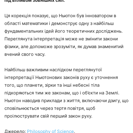
під впливом зовнішніх сил.
Ця корекція показує, що Ньютон був інноватором в
області математики і демонструє одну з найбільш
фундаментальних ідей його теоретичних досліджень.
Переглянута інтерпретація може не змінити закони
фізики, але допоможе зрозуміти, як думав знаменитий
вчений свого часу.
Найбільш важливим наслідком переглянутої
інтерпретації Ньютонових законів руху є уточнення
того, що планети, зірки та інші небесні тіла
підкоряються тим же законам, що і об’єкти на Землі.
Ньютон наводив приклади з життя, включаючи дзигу, що
сповільнюється через тертя повітря, щоб
проілюструвати свій перший закон руху.
Джерело:
Philosophy of Science
.