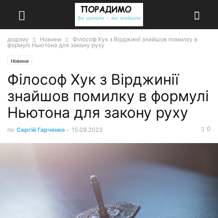
додому
Новини
Філософ Хук з Вірджинії знайшов помилку в
формулі Ньютона для закону руху
Новини
Філософ Хук з Вірджинії
знайшов помилку в формулі
Ньютона для закону руху
0
по
Сергій Гарченко
-
15.09.2023