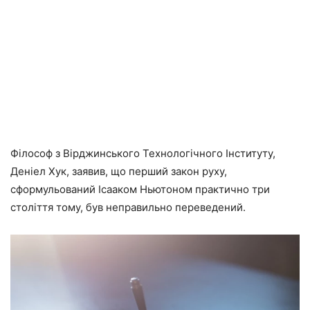
Філософ з Вірджинського Технологічного Інституту,
Деніел Хук, заявив, що перший закон руху,
сформульований Ісааком Ньютоном практично три
століття тому, був неправильно переведений.