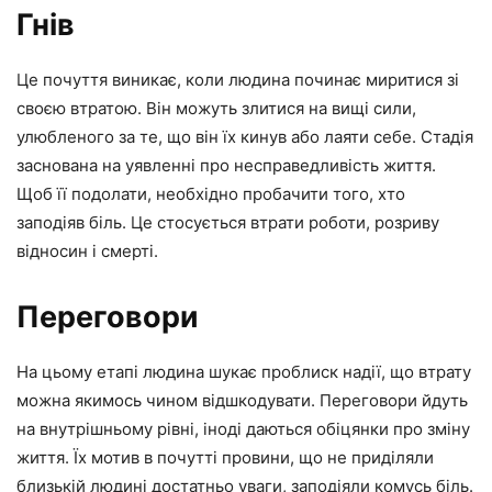
Гнів
Це почуття виникає, коли людина починає миритися зі
своєю втратою. Він можуть злитися на вищі сили,
улюбленого за те, що він їх кинув або лаяти себе. Стадія
заснована на уявленні про несправедливість життя.
Щоб її подолати, необхідно пробачити того, хто
заподіяв біль. Це стосується втрати роботи, розриву
відносин і смерті.
Переговори
На цьому етапі людина шукає проблиск надії, що втрату
можна якимось чином відшкодувати. Переговори йдуть
на внутрішньому рівні, іноді даються обіцянки про зміну
життя. Їх мотив в почутті провини, що не приділяли
близькій людині достатньо уваги, заподіяли комусь біль.