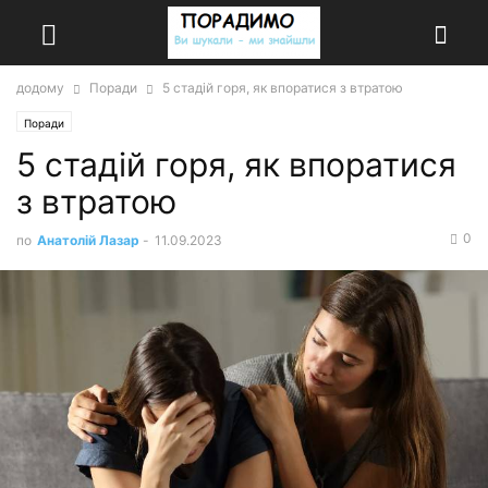
додому
Поради
5 стадій горя, як впоратися з втратою
Поради
5 стадій горя, як впоратися
з втратою
0
по
Анатолій Лазар
-
11.09.2023