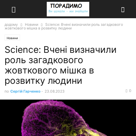
додому
Новини
Science: Вчені визначили роль загадкового
жовткового мішка в розвитку людини
Новини
Science: Вчені визначили
роль загадкового
жовткового мішка в
розвитку людини
0
по
Сергій Гарченко
-
23.08.2023