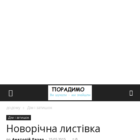
додому
Дім і затишок
Дім і затишок
Новорічна листівка
по
Анатолій Лазар
-
25.05.2015
0