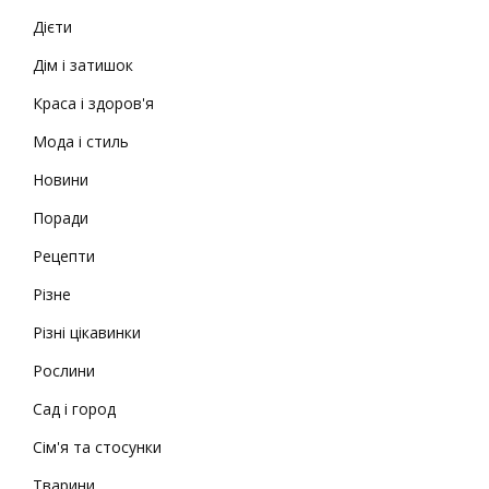
Дієти
Дім і затишок
Краса і здоров'я
Мода і стиль
Новини
Поради
Рецепти
Різне
Різні цікавинки
Рослини
Сад і город
Сім'я та стосунки
Тварини