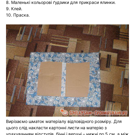
8. Маленькі кольорові ґудзики для прикраси ялинки.
9. Клей.
10. Праска.
Вирізаємо шматок матеріалу відповідного розміру. Для
цього слід накласти картонні листи на матерію з
урахуванням відступів, бічні і верхні – нижні по 5 см, а між