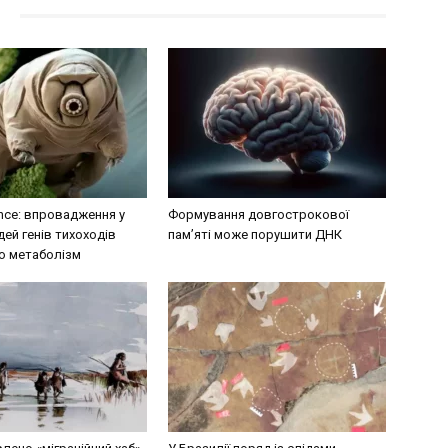
ence: впровадження у
Формування довгострокової
ей генів тихоходів
пам’яті може порушити ДНК
о метаболізм