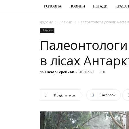
ГОЛОВНА
НОВИНИ
ПОРАДИ
КРАСА 
додому
Новини
Палеонтологи довели часте в
Новини
Палеонтологи
в лісах Антар
по
Назар Герейчак
-
28.04.2023
0
Facebook
Поділитися