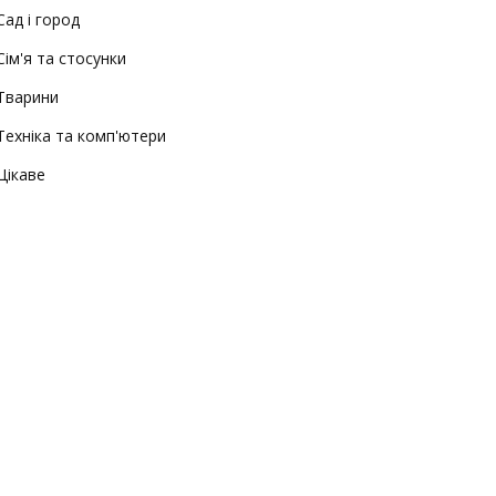
Сад і город
Сім'я та стосунки
Тварини
Техніка та комп'ютери
Цікаве