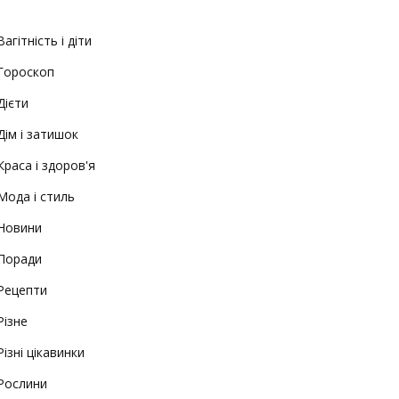
Вагітність і діти
Гороскоп
Дієти
Дім і затишок
Краса і здоров'я
Мода і стиль
Новини
Поради
Рецепти
Різне
Різні цікавинки
Рослини