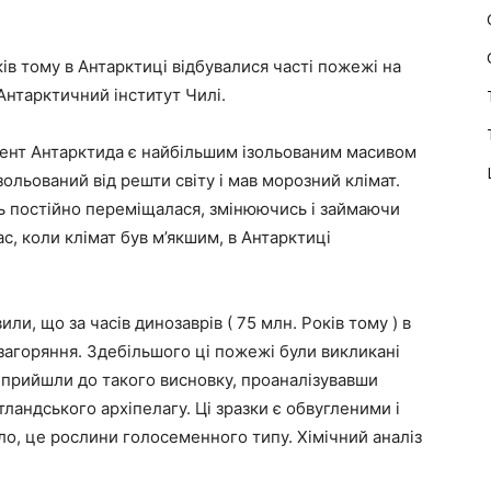
ів тому в Антарктиці відбувалися часті пожежі на
 Антарктичний інститут Чилі.
нент Антарктида є найбільшим ізольованим масивом
ізольований від решти світу і мав морозний клімат.
сть постійно переміщалася, змінюючись і займаючи
с, коли клімат був м’якшим, в Антарктиці
и, що за часів динозаврів ( 75 млн. Років тому ) в
 загоряння. Здебільшого ці пожежі були викликані
прийшли до такого висновку, проаналізувавши
ландського архіпелагу. Ці зразки є обвугленими і
ло, це рослини голосеменного типу. Хімічний аналіз