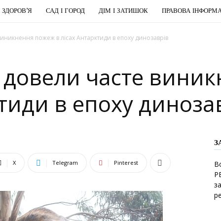
І ЗДОРОВ’Я
САД І ГОРОД
ДІМ І ЗАТИШОК
ПРАВОВА ІНФОРМА
иникнення пожеж в лісах Антарктиди в епоху динозаврів
 довели часте вини
ктиди в епоху диноза
З
X
Telegram
Pinterest
В
Р
з
р