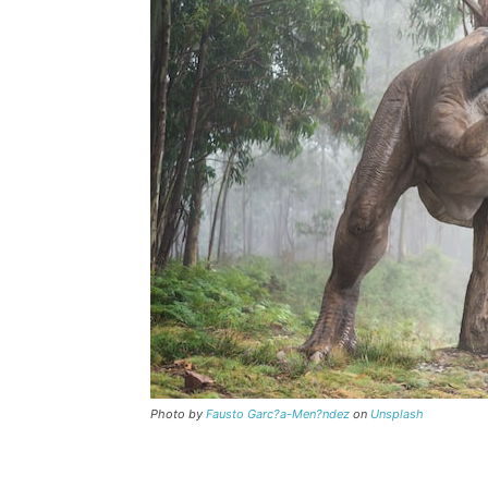
Photo by
Fausto Garc?a-Men?ndez
on
Unsplash