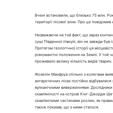
Вчені встановили, що близько 75 млн. Рок
території лісової зони. Про це повідомив
Незважаючи на той факт, що зараз конти
суші Південної півкулі, він не завжди був 
Протягом геологічної історії ця місцеві
різноманітні положення на Землі. У той ча
проживало велику кількість видів тварин.
Жозелін Манфруа спільно з колегами виявил
антарктичних лісах постійно відбувалися
вулканічними виверженнями. Дослідники 
скам’янілості на острові Кінг-Джордж Шет
скам’янілими частинами рослин, як прави
також показав, що з ними сталося.