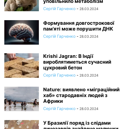
уповільнило метаболізм
Сергій Гарченко
-
28.03.2024
Формування довгострокової
пам’яті може порушити ДНК
Сергій Гарченко
-
28.03.2024
Кrishi Jagran: В Індії
вироблятиметься сучасний
цукровий бетон
Сергій Гарченко
-
28.03.2024
Nature: виявлено «міграційний
хаб» стародавніх людей з
Африки
Сергій Гарченко
-
28.03.2024
У Бразилії поряд із слідами
динозаврів знайдено малюнки