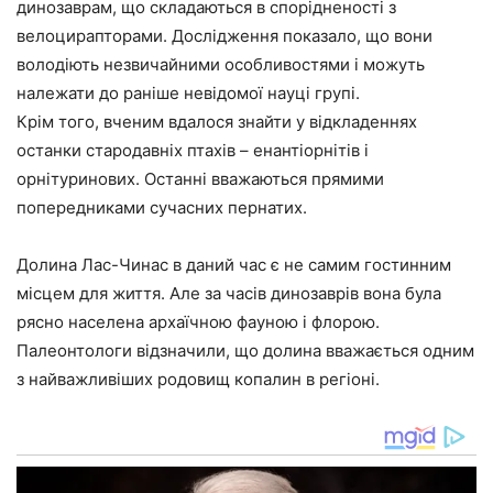
динозаврам, що складаються в спорідненості з
велоцирапторами. Дослідження показало, що вони
володіють незвичайними особливостями і можуть
належати до раніше невідомої науці групі.
Крім того, вченим вдалося знайти у відкладеннях
останки стародавніх птахів – енантіорнітів і
орнітуринових. Останні вважаються прямими
попередниками сучасних пернатих.
Долина Лас-Чинас в даний час є не самим гостинним
місцем для життя. Але за часів динозаврів вона була
рясно населена архаїчною фауною і флорою.
Палеонтологи відзначили, що долина вважається одним
з найважливіших родовищ копалин в регіоні.