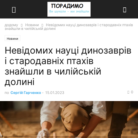
додому
Новини
Невідомих науці динозаврів і стародавніх птахів
знайшли в чилійській долині
Новини
Невідомих науці динозаврів
і стародавніх птахів
знайшли в чилійській
долині
0
по
Сергій Гарченко
-
15.01.2023