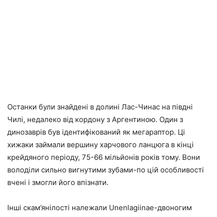
Останки були знайдені в долині Лас-Чинас на півдні
Чилі, недалеко від кордону з Аргентиною. Один з
динозаврів був ідентифікований як мегараптор. Ці
хижаки займали вершину харчового ланцюга в кінці
крейдяного періоду, 75-66 мільйонів років тому. Вони
володіли сильно вигнутими зубами-по цій особливості
вчені і змогли його впізнати.
Інші скам’янілості належали Unenlagiinae-двоногим