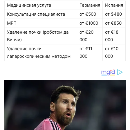
Медицинская услуга
Германия
Испания
Консультация специалиста
от €500
от $480
МРТ
от €1000
от €850
Удаление почки (роботом да
от €20
от €18
Винчи)
000
000
Удаление почки
от €11
от €10
лапароскопическим методом
000
000