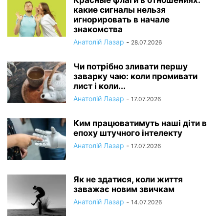
Красные флаги в отношениях:
какие сигналы нельзя
игнорировать в начале
знакомства
Анатолій Лазар
-
28.07.2026
Чи потрібно зливати першу
заварку чаю: коли промивати
лист і коли...
Анатолій Лазар
-
17.07.2026
Ким працюватимуть наші діти в
епоху штучного інтелекту
Анатолій Лазар
-
17.07.2026
Як не здатися, коли життя
заважає новим звичкам
Анатолій Лазар
-
14.07.2026