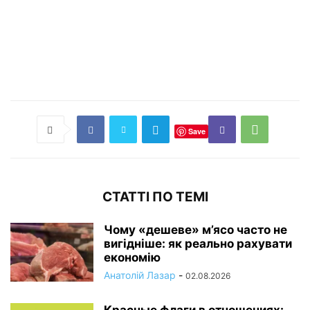
Save
СТАТТІ ПО ТЕМІ
Чому «дешеве» м’ясо часто не
вигідніше: як реально рахувати
економію
Анатолій Лазар
-
02.08.2026