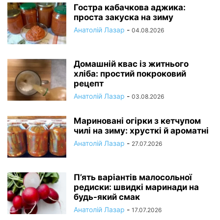
Гостра кабачкова аджика:
проста закуска на зиму
Анатолій Лазар
-
04.08.2026
Домашній квас із житнього
хліба: простий покроковий
рецепт
Анатолій Лазар
-
03.08.2026
Мариновані огірки з кетчупом
чилі на зиму: хрусткі й ароматні
Анатолій Лазар
-
27.07.2026
П’ять варіантів малосольної
редиски: швидкі маринади на
будь-який смак
Анатолій Лазар
-
17.07.2026