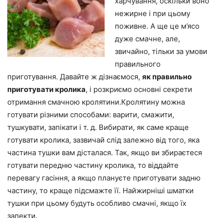
харчування, оскільки воно
нежирне і при цьому
поживне. А ще це м’ясо
дуже смачне, але,
звичайно, тільки за умови
правильного
приготування. Давайте ж дізнаємося,
як правильно
приготувати кролика
, і розкриємо основні секрети
отримання смачною кролятини.Кролятину можна
готувати різними способами: варити, смажити,
тушкувати, запікати і т. д. Вибирати,
як саме краще
готувати кролика
, зазвичай слід залежно від того, яка
частина тушки вам дісталася. Так, якщо ви збираєтеся
готувати передню частину кролика, то віддайте
перевагу гасіння, а якщо плануєте приготувати задню
частину, то краще підсмажте її. Найжирніші шматки
тушки при цьому будуть особливо смачні, якщо їх
запекти.