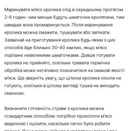
Маринувати м’ясо кролика слід в середньому
протягом
2-6 годин
: чим менше будуть шматочки кролятини, тим
швидше вона промаринується. Після маринування
кролика можна смажити, тушкувати або запікати.
Зазвичай на приготування кролика будь-яким з цих
способів йде близько 30-40 хвилин, якщо м’ясо
порізане невеликими шматочками. Довше готувати
кролика не прийнято, оскільки тривала термічна
обробка може негативно позначитися на смакові якості
м’яса. Ще зверніть увагу, що цілком кролика ніколи не
готують, оскільки в цілому вигляді тушка не виходить
смачною.
Визначити готовність страви з кролика
можна
стандартним способом: потрібно проколоти м’ясо
виделкою і оцінити, наскільки легко було робити