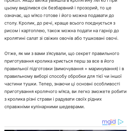
прокол. Якщо вилка увійшла в кролятину легко і при
цьому виділився сік безбарвний і прозорий, то це
означає, що м’ясо готове і його можна подавати до
столу. Кролик, до речі, краще всього поєднується з
рисом і картоплею, також можна подати на гарнір до
кролятині салат зі свіжих овочів або тушковані овочі.
Отже, як ми з вами з’ясували, що секрет правильного
приготування кролика криється перш за все в його
правильної підготовки (вимочування + маринування) і в
правильному виборі способу обробки для тієї чи іншої
частини тушки. Тепер, знаючи ці
основні особливості
приготування кролячого м’яса
, ви легко зможете робити
з кролика різні страви і радувати своїх рідних
справжніми кулінарними шедеврами.