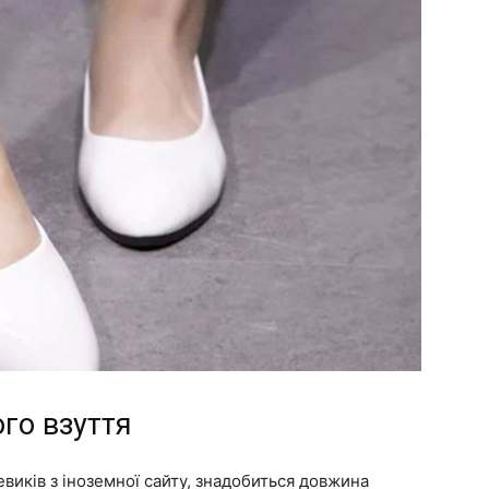
го взуття
евиків з іноземної сайту, знадобиться довжина