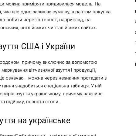
вжди можна приміряти придивилася модель. На
, яка все одно залишає сумніву, а раптом покупка
що робити через інтернет, наприклад, на
онських, англійських чи італійських сайтах.
взуття США і України
а кордоном, причому виключно за допомогою
маркування вітчизняної взуття і продукції,
 Це означає – можна через незнання прогадати з
тання знадобиться спеціальна таблиця. У ній
озмірів взуття українському, причому важливо
та підйому, повнота стопи.
уття на українське