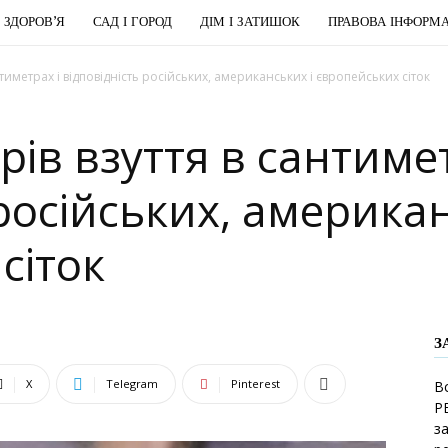
І ЗДОРОВ’Я
САД І ГОРОД
ДІМ І ЗАТИШОК
ПРАВОВА ІНФОРМА
тиметрах і відповідність російських, американських і європейських сіток
рів взуття в сантимет
 російських, американ
сіток
З
X
Telegram
Pinterest
В
Р
з