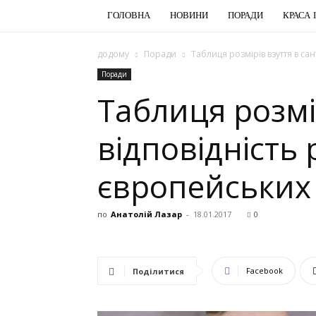
ГОЛОВНА
НОВИНИ
ПОРАДИ
КРАСА 
додому
Поради
Таблиця розмірів взуття в сан
Поради
Таблиця розмі
відповідність
європейських 
по
Анатолій Лазар
-
18.01.2017
0
Facebook
Поділитися