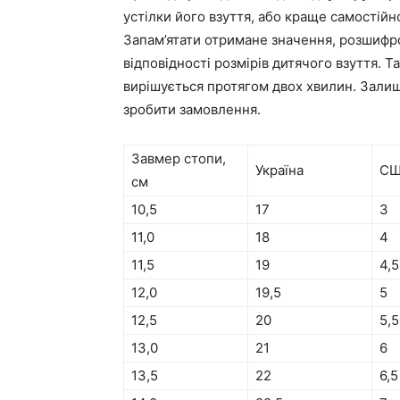
устілки його взуття, або краще самостійно
Запам’ятати отримане значення, розшифр
відповідності розмірів дитячого взуття. Т
вирішується протягом двох хвилин. Залиш
зробити замовлення.
Завмер стопи,
Україна
С
см
10,5
17
3
11,0
18
4
11,5
19
4,5
12,0
19,5
5
12,5
20
5,5
13,0
21
6
13,5
22
6,5