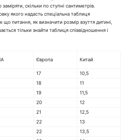
 заміряти, скільки по ступні сантиметрів.
овку якого надасть спеціальна таблиця
ак що питання, як визначити розмір взуття дитині,
ається тільки знайти таблиця співвідношення і
ША
Європа
Китай
17
10,5
18
11
19
11,5
20
12
21
12,5
22
13
22
13,5