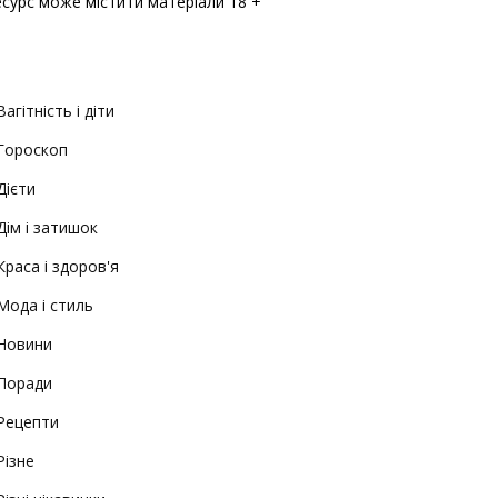
есурс може містити матеріали 18 +
Вагітність і діти
Гороскоп
Дієти
Дім і затишок
Краса і здоров'я
Мода і стиль
Новини
Поради
Рецепти
Різне