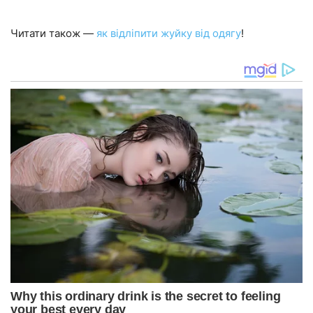
Читати також —
як відліпити жуйку від одягу
!