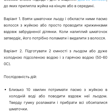
до яких прилипла жуйка на кінцях або в середині.
Варіант 1. Взяти шматочки льоду і обкласти ними пасмо
волосся з жуйкою або просто проводити крижинками
вздовж забрудненої ділянки. Коли налиплий шматочок
затвердіє, його потрібно поламати і видалити з волосся.
Варіант 2. Підготувати 2 ємності з льодом або дуже
холодною підсоленою водою і з гарячою водою (50-60
0C).
Послідовність дій:
Близько 10 хвилин потримати пасмо з жуйкою в
холодній воді або поводити вздовж неї льодом.
Тверду гумку розламати і прибрати всі обсипалися
шматочки.