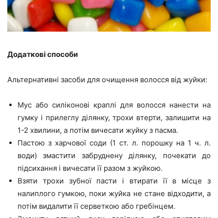
Додаткові способи
Альтернативні засоби для очищення волосся від жуйки:
Мус або силіконові краплі для волосся нанести на
гумку і прилеглу ділянку, трохи втерти, залишити на
1-2 хвилини, а потім вичесати жуйку з пасма.
Пастою з харчової соди (1 ст. л. порошку на 1 ч. л.
води) змастити забруднену ділянку, почекати до
підсихання і вичесати її разом з жуйкою.
Взяти трохи зубної пасти і втирати її в місце з
налиплого гумкою, поки жуйка не стане відходити, а
потім видалити її серветкою або гребінцем.