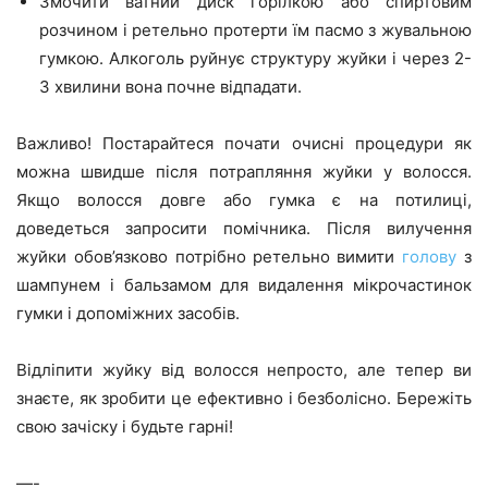
Змочити ватний диск горілкою або спиртовим
розчином і ретельно протерти їм пасмо з жувальною
гумкою. Алкоголь руйнує структуру жуйки і через 2-
3 хвилини вона почне відпадати.
Важливо! Постарайтеся почати очисні процедури як
можна швидше після потрапляння жуйки у волосся.
Якщо волосся довге або гумка є на потилиці,
доведеться запросити помічника. Після вилучення
жуйки обов’язково потрібно ретельно вимити
голову
з
шампунем і бальзамом для видалення мікрочастинок
гумки і допоміжних засобів.
Відліпити жуйку від волосся непросто, але тепер ви
знаєте, як зробити це ефективно і безболісно. Бережіть
свою зачіску і будьте гарні!
—-