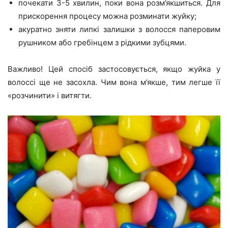
почекати 3-5 хвилин, поки вона розм’якшиться. Для
прискорення процесу можна розминати жуйку;
акуратно зняти липкі залишки з волосся паперовим
рушником або гребінцем з рідкими зубцями.
Важливо! Цей спосіб застосовується, якщо жуйка у
волоссі ще не засохла. Чим вона м’якше, тим легше її
«розчинити» і витягти.