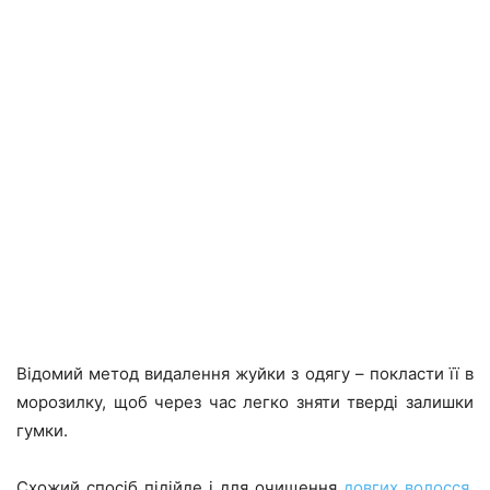
Відомий метод видалення жуйки з одягу – покласти її в
морозилку, щоб через час легко зняти тверді залишки
гумки.
Схожий спосіб підійде і для очищення
довгих волосся
,