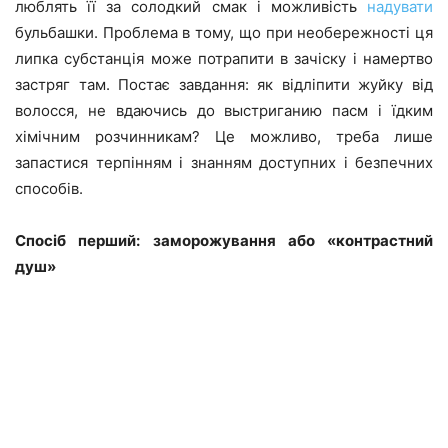
люблять її за солодкий смак і можливість
надувати
бульбашки. Проблема в тому, що при необережності ця
липка субстанція може потрапити в зачіску і намертво
застряг там. Постає завдання: як відліпити жуйку від
волосся, не вдаючись до выстриганию пасм і їдким
хімічним розчинникам? Це можливо, треба лише
запастися терпінням і знанням доступних і безпечних
способів.
Спосіб перший: заморожування або «контрастний
душ»