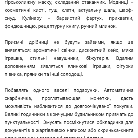
гірськолижну маску, складаний стаканчик. Модниці –
косметичні кисті, туш, клатч, актуальну шаль, шарф-
снуд. Кулінару – барвистий фартух, прихватки,
фондюшницю, рецептурну книгу, ручний млинок.
Приємні дрібниці не будуть зайвими, якщо це
виявляться: ароматичні свічки, дисконтний кейс, м’яка
іграшка, стильні навушники, біжутерія. Вдалим
доповненням з’являться ялинкові іграшки, фігурки
півника, пряники та інші солодощі.
Побавлять одного веселі подарунки. Автоматична
скарбничка, проглатывающая монетки, дасть
можливість наблизитися до довгоочікуваної покупки.
Великі годинники з кричущим будильником привчать до
пунктуальності. Змусять посміхнутися обкладинка для
документів з жартівливою написом або скринька-книга