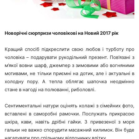
Новорічні сюрпризи чоловікові на Новий 2017 рік
Кращий спосіб підкреслити свою любов і турботу про
чоловіка – подарувати рукодільний презент. Пов’язані з
м’якої вовни шарф, джемпер з зимовими або вогняними
мотивами, не тільки приємні на дотик, але і актуальні в
холодну пору. А тепла облягає шапочка неодмінно
стане в нагоді на полюванні, риболовлі.
Сентиментальні натури оцінять колажі з сімейних фото,
вставлені в саморобні рамочки. Послужать прикрасою
шкіра, кави, навіть дрібні гайки. З привезеної з моря
гальки не важко спорудити масажний килимок. Він буде
нагадувати про спільному відпочинку влітку.