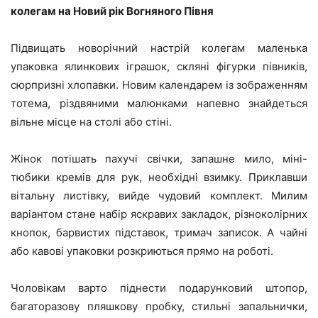
колегам на Новий рік Вогняного Півня
Підвищать новорічний настрій колегам маленька
упаковка ялинкових іграшок, скляні фігурки півників,
сюрпризні хлопавки. Новим календарем із зображенням
тотема, різдвяними малюнками напевно знайдеться
вільне місце на столі або стіні.
Жінок потішать пахучі свічки, запашне мило, міні-
тюбики кремів для рук, необхідні взимку. Приклавши
вітальну листівку, вийде чудовий комплект. Милим
варіантом стане набір яскравих закладок, різноколірних
кнопок, барвистих підставок, тримач записок. А чайні
або кавові упаковки розкриються прямо на роботі.
Чоловікам варто піднести подарунковий штопор,
багаторазову пляшкову пробку, стильні запальнички,