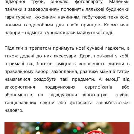
підзорної труби, біноклю, фотоапарату. Маленькі
панянки з задоволенням поповнять лялькові будиночки
гарнітурами, кухонним начинням, побутовою технікою,
новими гардеробами для своїх принцес. Косметичні
набори – підмога в уроках краси майбутньої леді.
Підлітки з трепетом приймуть нові сучасні гаджети, а
також додані до них аксесуари. Дари, пов’язані з хобі,
отримані від батьків, зміцнять впевненість дитини в
правильному виборі захоплення, раз вже мама з татом
намагалися роздобути такі предмети. А емоції від
використання подарункових сертифікатів або
абонементів на відвідування кінотеатрів, клубів,
танцювальних секцій або фотоссета запам’ятаються
надовго.