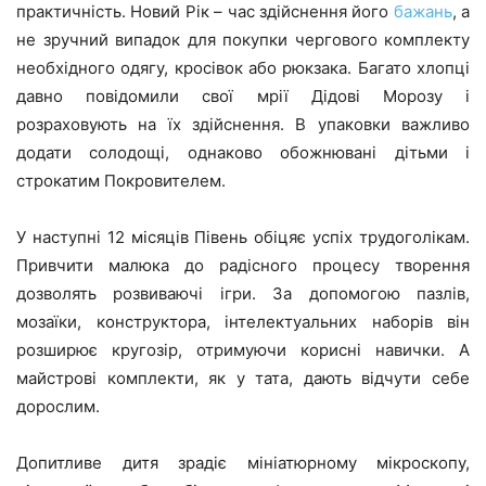
практичність. Новий Рік – час здійснення його
бажань
, а
не зручний випадок для покупки чергового комплекту
необхідного одягу, кросівок або рюкзака. Багато хлопці
давно повідомили свої мрії Дідові Морозу і
розраховують на їх здійснення. В упаковки важливо
додати солодощі, однаково обожнювані дітьми і
строкатим Покровителем.
У наступні 12 місяців Півень обіцяє успіх трудоголікам.
Привчити малюка до радісного процесу творення
дозволять розвиваючі ігри. За допомогою пазлів,
мозаїки, конструктора, інтелектуальних наборів він
розширює кругозір, отримуючи корисні навички. А
майстрові комплекти, як у тата, дають відчути себе
дорослим.
Допитливе дитя зрадіє мініатюрному мікроскопу,