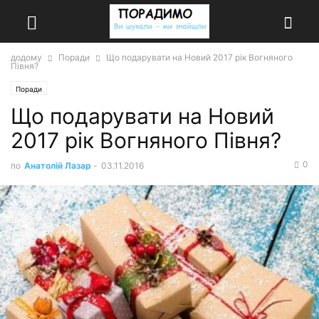
додому
Поради
Що подарувати на Новий 2017 рік Вогняного
Півня?
Поради
Що подарувати на Новий
2017 рік Вогняного Півня?
0
по
Анатолій Лазар
-
03.11.2016