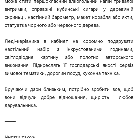
може стати першокласний алкогольний напій тривалої
витримки, справжні кубинські сигари у дерев’яній
скриньці, настінний барометр, макет корабля або яхти,
статуетка чорного або червоного дерева.
Леді-керівника в кабінет не соромно подарувати
настільний набір з інкрустованими годинами,
світлодіодне картину або полотно авторського
виконання. Підкреслять її господарські якості сервіз
зимової тематики, дорогий посуд, кухонна техніка.
Вручаючи дари близьким, потрібно зробити все, щоб
вони відчули добре відношення, щирість і любов
дарувальника.
——-
Читати також: