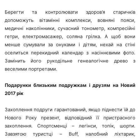
Берегти та контролювати здоров’я старичків
допоможуть вітамінні комплекси, вовняні пояси,
медичні наколінники, сучасний тонометр, компресійні
гетри, електромасажер, соляна грілка. А щоб вони
менше сумували за онуками і дітям, нехай на стіні
оселиться перекидний календар з насіннєвими фото.
Замінить його рукодільне генеалогічне древо з
веселими портретами.
Подарунки близьким подружкам і друзям на Новий
2017 рік
Захоплення подруги гарантований, якщо піднести їй до
Нового Року презент, відповідний її пристрасного
захоплення. Спортсменці – легінси, топік, шорти.
Завзятою туристці – Buff, налобний ліхтарик,