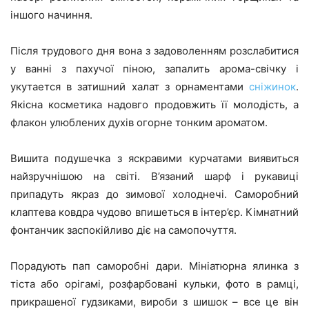
іншого начиння.
Після трудового дня вона з задоволенням розслабитися
у ванні з пахучої піною, запалить арома-свічку і
укутается в затишний халат з орнаментами
сніжинок
.
Якісна косметика надовго продовжить її молодість, а
флакон улюблених духів огорне тонким ароматом.
Вишита подушечка з яскравими курчатами виявиться
найзручнішою на світі. В’язаний шарф і рукавиці
припадуть якраз до зимової холоднечі. Саморобний
клаптева ковдра чудово впишеться в інтер’єр. Кімнатний
фонтанчик заспокійливо діє на самопочуття.
Порадують пап саморобні дари. Мініатюрна ялинка з
тіста або орігамі, розфарбовані кульки, фото в рамці,
прикрашеної гудзиками, вироби з шишок – все це він