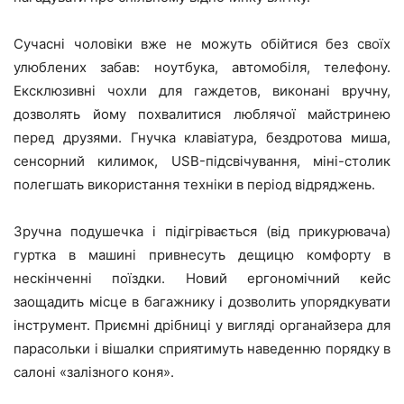
Сучасні чоловіки вже не можуть обійтися без своїх
улюблених забав: ноутбука, автомобіля, телефону.
Ексклюзивні чохли для гаждетов, виконані вручну,
дозволять йому похвалитися люблячої майстринею
перед друзями. Гнучка клавіатура, бездротова миша,
сенсорний килимок, USB-підсвічування, міні-столик
полегшать використання техніки в період відряджень.
Зручна подушечка і підігрівається (від прикурювача)
гуртка в машині привнесуть дещицю комфорту в
нескінченні поїздки. Новий ергономічний кейс
заощадить місце в багажнику і дозволить упорядкувати
інструмент. Приємні дрібниці у вигляді органайзера для
парасольки і вішалки сприятимуть наведенню порядку в
салоні «залізного коня».