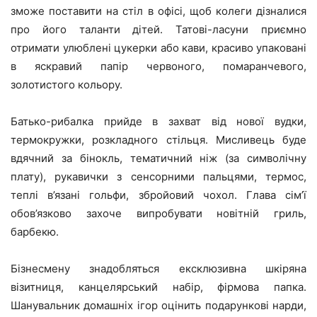
зможе поставити на стіл в офісі, щоб колеги дізналися
про його таланти дітей. Татові-ласуни приємно
отримати улюблені цукерки або кави, красиво упаковані
в яскравий папір червоного, помаранчевого,
золотистого кольору.
Батько-рибалка прийде в захват від нової вудки,
термокружки, розкладного стільця. Мисливець буде
вдячний за бінокль, тематичний ніж (за символічну
плату), рукавички з сенсорними пальцями, термос,
теплі в’язані гольфи, збройовий чохол. Глава сім’ї
обов’язково захоче випробувати новітній гриль,
барбекю.
Бізнесмену знадобляться ексклюзивна шкіряна
візитниця, канцелярський набір, фірмова папка.
Шанувальник домашніх ігор оцінить подарункові нарди,