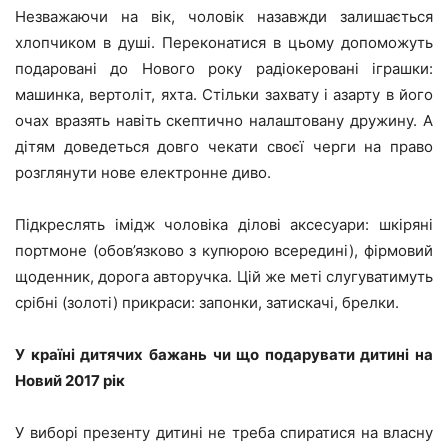
Незважаючи на вік, чоловік назавжди залишається
хлопчиком в душі. Переконатися в цьому допоможуть
подаровані до Нового року радіокеровані іграшки:
машинка, вертоліт, яхта. Стільки захвату і азарту в його
очах вразять навіть скептично налаштовану дружину. А
дітям доведеться довго чекати своєї черги на право
розглянути нове електронне диво.
Підкреслять імідж чоловіка ділові аксесуари: шкіряні
портмоне (обов’язково з купюрою всередині), фірмовий
щоденник, дорога авторучка. Цій же меті слугуватимуть
срібні (золоті) прикраси: запонки, затискачі, брелки.
У країні дитячих бажань чи що подарувати дитині на
Новий 2017 рік
У виборі презенту дитині не треба спиратися на власну