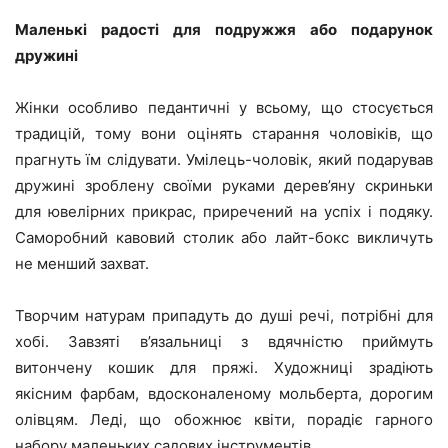
Маленькі радості для подружжя або подарунок
дружині
Жінки особливо педантичні у всьому, що стосується
традицій, тому вони оцінять старання чоловіків, що
прагнуть їм слідувати. Умілець-чоловік, який подарував
дружині зроблену своїми руками дерев’яну скриньки
для ювелірних прикрас, приречений на успіх і подяку.
Саморобний кавовий столик або лайт-бокс викличуть
не менший захват.
Творчим натурам припадуть до душі речі, потрібні для
хобі. Завзяті в’язальниці з вдячністю приймуть
витончену кошик для пряжі. Художниці зрадіють
якісним фарбам, вдосконаленому мольберта, дорогим
олівцям. Леді, що обожнює квіти, порадіє гарного
набору маленьких садових інструментів.