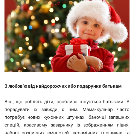
З любов’ю від найдорожчих або подарунки батькам
Все, що роблять діти, особливо цінується батьками. А
порадувати їх завжди є чим. Мама-кулінар часто
потребує нових кухонних штучках: баночці запашних
спецій, красивому заварнику із зображенням півня,
наборі розписних ємностей, керамічних горщиках та