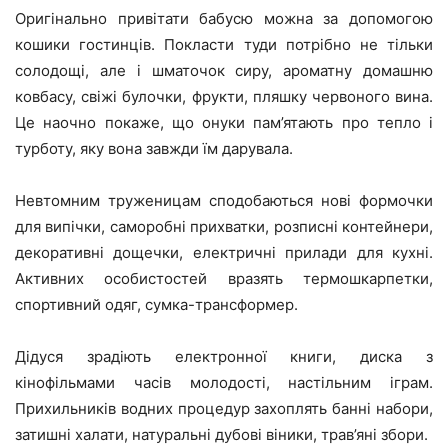
Оригінально привітати бабусю можна за допомогою
кошики гостинців. Покласти туди потрібно не тільки
солодощі, але і шматочок сиру, ароматну домашню
ковбасу, свіжі булочки, фрукти, пляшку червоного вина.
Це наочно покаже, що онуки пам’ятають про тепло і
турботу, яку вона завжди їм дарувала.
Невтомним труженицам сподобаються нові формочки
для випічки, саморобні прихватки, розписні контейнери,
декоративні дощечки, електричні прилади для кухні.
Активних особистостей вразять термошкарпетки,
спортивний одяг, сумка-трансформер.
Дідуся зрадіють електронної книги, диска з
кінофільмами часів молодості, настільним іграм.
Прихильників водних процедур захоплять банні набори,
затишні халати, натуральні дубові віники, трав’яні збори.