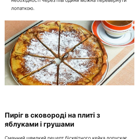
необхідності через півгодини можна перевернути
лопаткою.
Пиріг в сковороді на плиті з
яблуками і грушами
Смачний швидкий рецепт бісквітного кейка допускає