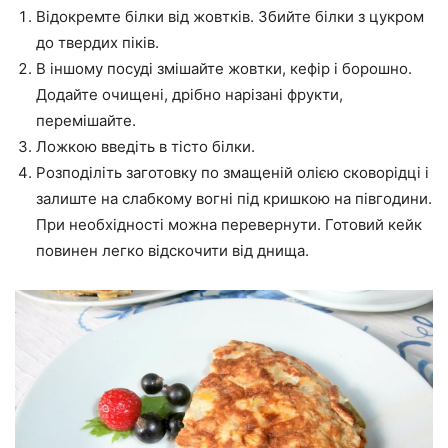
Відокремте білки від жовтків. Збийте білки з цукром
до твердих піків.
В іншому посуді змішайте жовтки, кефір і борошно.
Додайте очищені, дрібно нарізані фрукти,
перемішайте.
Ложкою введіть в тісто білки.
Розподіліть заготовку по змащеній олією сковорідці і
залиште на слабкому вогні під кришкою на півгодини.
При необхідності можна перевернути. Готовий кейк
повинен легко відскочити від днища.