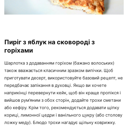
Пиріг з яблук на сковороді з
горіхами
Шарлотка з додаванням горіхом (бажано волоських)
також вважається класичним зразком випічки. Щоб
приготувати десерт, використовуйте базовий рецепт, не
передбачає запікання в духовці. Якщо ви хочете
наприкінці перевернути кейк, щоб він краще пропікся і
вийшов рум’яним з обох сторін, додайте трохи сметани
або кефіру. Крім того, рекомендується додавати щіпку
кориці, лимонної цедри і ванільного цукру (або столову
ложку меду). Блюдо трохи нагадує щільну коврижку.