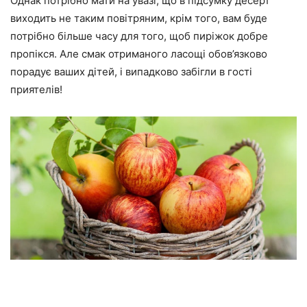
Однак потрібно мати на увазі, що в підсумку десерт
виходить не таким повітряним, крім того, вам буде
потрібно більше часу для того, щоб пиріжок добре
пропікся. Але смак отриманого ласощі обов’язково
порадує ваших дітей, і випадково забігли в гості
приятелів!