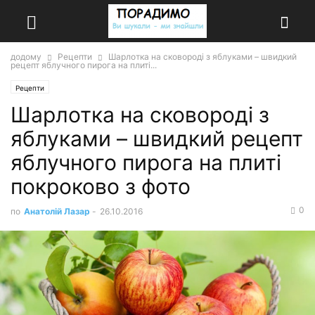
додому
Рецепти
Шарлотка на сковороді з яблуками – швидкий
рецепт яблучного пирога на плиті...
Рецепти
Шарлотка на сковороді з
яблуками – швидкий рецепт
яблучного пирога на плиті
покроково з фото
0
по
Анатолій Лазар
-
26.10.2016