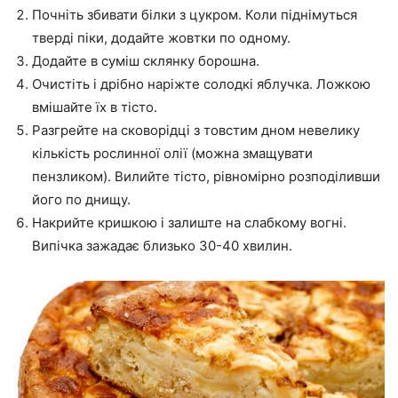
Почніть збивати білки з цукром. Коли піднімуться
тверді піки, додайте жовтки по одному.
Додайте в суміш склянку борошна.
Очистіть і дрібно наріжте солодкі яблучка. Ложкою
вмішайте їх в тісто.
Разгрейте на сковорідці з товстим дном невелику
кількість рослинної олії (можна змащувати
пензликом). Вилийте тісто, рівномірно розподіливши
його по днищу.
Накрийте кришкою і залиште на слабкому вогні.
Випічка зажадає близько 30-40 хвилин.