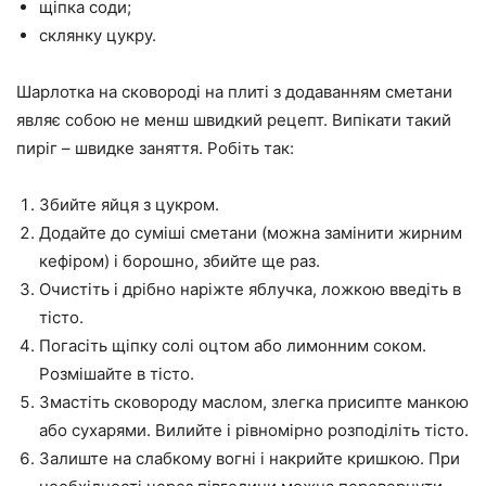
щіпка соди;
склянку цукру.
Шарлотка на сковороді на плиті з додаванням сметани
являє собою не менш швидкий рецепт. Випікати такий
пиріг – швидке заняття. Робіть так:
Збийте яйця з цукром.
Додайте до суміші сметани (можна замінити жирним
кефіром) і борошно, збийте ще раз.
Очистіть і дрібно наріжте яблучка, ложкою введіть в
тісто.
Погасіть щіпку солі оцтом або лимонним соком.
Розмішайте в тісто.
Змастіть сковороду маслом, злегка присипте манкою
або сухарями. Вилийте і рівномірно розподіліть тісто.
Залиште на слабкому вогні і накрийте кришкою. При