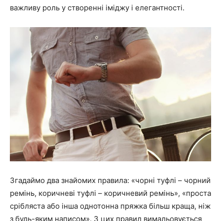
важливу роль у створенні іміджу і елегантності.
Згадаймо два знайомих правила: «чорні туфлі – чорний
ремінь, коричневі туфлі – коричневий ремінь», «проста
срібляста або інша однотонна пряжка більш краща, ніж
з будь-яким написом». З цих правил вимальовується