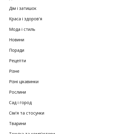
Дім і затишок
Краса і здоров'я
Мода і стиль
Новини
Поради
Рецепти
Різне
Різні цікавинки
Рослини
Сад і город
Сім'я та стосунки
Тварини
Техніка та комп'ютери