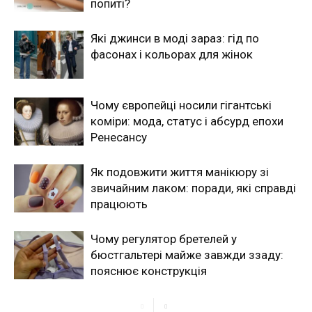
попиті?
Які джинси в моді зараз: гід по
фасонах і кольорах для жінок
Чому європейці носили гігантські
коміри: мода, статус і абсурд епохи
Ренесансу
Як подовжити життя манікюру зі
звичайним лаком: поради, які справді
працюють
Чому регулятор бретелей у
бюстгальтері майже завжди ззаду:
пояснює конструкція