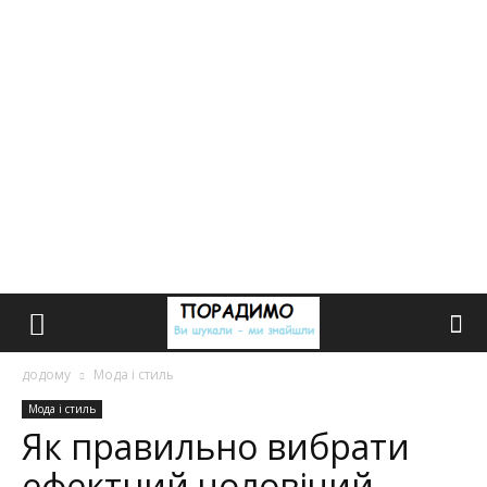
додому
Мода і стиль
Мода і стиль
Як правильно вибрати
ефектний чоловічий