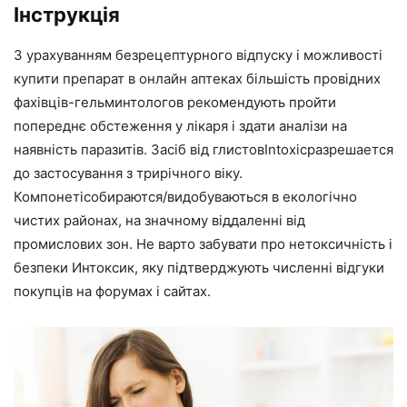
Інструкція
З урахуванням безрецептурного відпуску і можливості
купити препарат в онлайн аптеках більшість провідних
фахівців-гельминтологов рекомендують пройти
попереднє обстеження у лікаря і здати аналізи на
наявність паразитів. Засіб від глистовIntoxicразрешается
до застосування з трирічного віку.
Компонетісобираются/видобуваються в екологічно
чистих районах, на значному віддаленні від
промислових зон. Не варто забувати про нетоксичність і
безпеки Интоксик, яку підтверджують численні відгуки
покупців на форумах і сайтах.