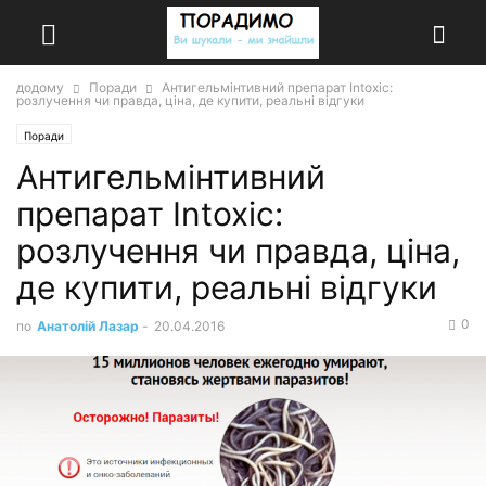
додому
Поради
Антигельмінтивний препарат Intoxic:
розлучення чи правда, ціна, де купити, реальні відгуки
Поради
Антигельмінтивний
препарат Intoxic:
розлучення чи правда, ціна,
де купити, реальні відгуки
0
по
Анатолій Лазар
-
20.04.2016