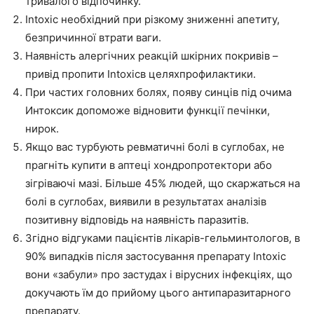
тривалого відпочинку.
Intoxic необхідний при різкому зниженні апетиту,
безпричинної втрати ваги.
Наявність алергічних реакцій шкірних покривів –
привід пропити Intoxicв целяхпрофилактики.
При частих головних болях, появу синців під очима
Интоксик допоможе відновити функції печінки,
нирок.
Якщо вас турбують ревматичні болі в суглобах, не
прагніть купити в аптеці хондропротектори або
зігріваючі мазі. Більше 45% людей, що скаржаться на
болі в суглобах, виявили в результатах аналізів
позитивну відповідь на наявність паразитів.
Згідно відгуками пацієнтів лікарів-гельминтологов, в
90% випадків після застосування препарату Intoxic
вони «забули» про застудах і вірусних інфекціях, що
докучають їм до прийому цього антипаразитарного
препарату.