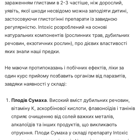
зараженням глистами в 2-3 частіше, ніж дорослий,
уявіть, якої шкоди несвідомо можна заподіяти дитині,
застосовуючи глистогінні препарати із завидною
регулярністю. Intoxic розроблений на основі
натуральних компонентів (рослинних трав, дубильних
речовин, екзотичних рослин), про дієвих властивості
яких знали наші предки.
Не маючи протипоказань і побічних ефектів, ліки за
один курс прийому позбавить організм від паразитів,
завдяки наявності у складі:
Плодів Сумаха
. Високий вміст дубильних речовин,
вітаміну К, аскорбінової кислоти, флавоноїдів і танінів
сприяє очищенню від солей важких металів,
алкалоїдів та інших продуктів, що викликають
отруєння. Плоди Сумаха у складі препарату Intoxic