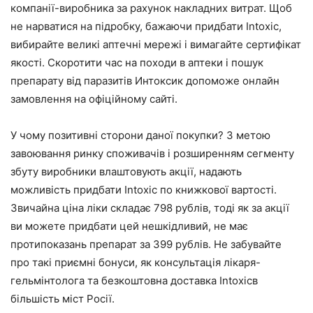
компанії-виробника за рахунок накладних витрат. Щоб
не нарватися на підробку, бажаючи придбати Intoxic,
вибирайте великі аптечні мережі і вимагайте сертифікат
якості. Скоротити час на походи в аптеки і пошук
препарату від паразитів Интоксик допоможе онлайн
замовлення на офіційному сайті.
У чому позитивні сторони даної покупки? З метою
завоювання ринку споживачів і розширенням сегменту
збуту виробники влаштовують акції, надають
можливість придбати Intoxic по книжкової вартості.
Звичайна ціна ліки складає 798 рублів, тоді як за акції
ви можете придбати цей нешкідливий, не має
протипоказань препарат за 399 рублів. Не забувайте
про такі приємні бонуси, як консультація лікаря-
гельмінтолога та безкоштовна доставка Intoxicв
більшість міст Росії.