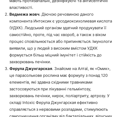
мають протизапальні, дезінфікуючі та антисептичні
властивості.
Ведмежа жовч
. Діючою речовиною даного
компонента Интоксик є урсодиоксихолиевая кислота
(УДХК). Людський організм здатний продукувати її
самостійно, проте, під час хвороб, а також з віком
процес сповільнюється або припиняється. Імунологи
виявили, що у людей з високим вмістом УДХК
формується більш міцний імунітет і стійкість до
захворювань печінки.
Ферула Джунгарская
. Знайоме на Алтаї, як «Омик»,
це парасолькове рослина має формулу з понад 120
елементів, які здавна східними травниками
застосовуються при лікуванні гельмінтозу,
захворювань печінки, нирок, поліартриту, артрозу. У
складі Intoxic Ферула Джунгарская ефективно
справляється з нервовими розладами, стимулюють
самоочищення організму від бактеріальних, вірусних,