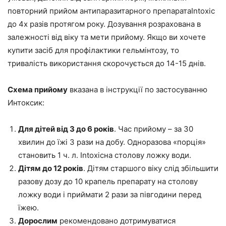
повторний прийом антипаразитарного препаратаIntoxic
до 4х разів протягом року. Дозування розрахована в
залежності від віку та мети прийому. Якщо ви хочете
купити засіб для профілактики гельмінтозу, то
тривалість використання скорочується до 14-15 днів.
Схема прийому
вказана в інструкції по застосуванню
Интоксик:
Для дітей від 3 до 6 років
. Час прийому – за 30
хвилин до їжі 3 рази на добу. Одноразова «порція»
становить 1 ч. л. Intoxicна столову ложку води.
Дітям до 12 років
. Дітям старшого віку слід збільшити
разову дозу до 10 крапель препарату на столову
ложку води і приймати 2 рази за півгодини перед
їжею.
Дорослим
рекомендовано дотримуватися