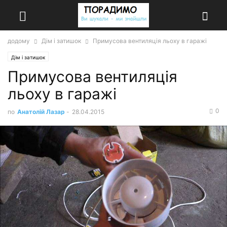
додому
Дім і затишок
Примусова вентиляція льоху в гаражі
Дім і затишок
Примусова вентиляція
льоху в гаражі
0
по
Анатолій Лазар
-
28.04.2015