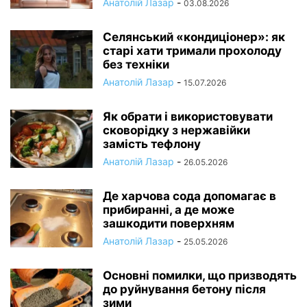
Анатолій Лазар
-
03.08.2026
Селянський «кондиціонер»: як
старі хати тримали прохолоду
без техніки
Анатолій Лазар
-
15.07.2026
Як обрати і використовувати
сковорідку з нержавійки
замість тефлону
Анатолій Лазар
-
26.05.2026
Де харчова сода допомагає в
прибиранні, а де може
зашкодити поверхням
Анатолій Лазар
-
25.05.2026
Основні помилки, що призводять
до руйнування бетону після
зими