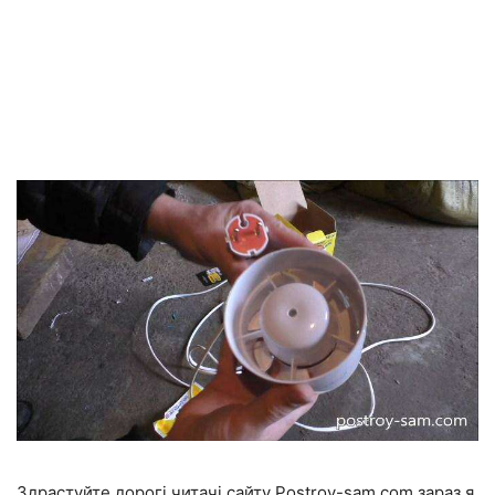
Здрастуйте дорогі читачі сайту Рostroy-sam.com зараз я