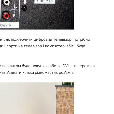
т, як підключити цифровий телевізор, потрібно
 і порти на телевізор і комп’ютер: збіг і буде
им варіантом буде покупка кабелю DVI-штекером на
ть з’єднати кілька різномастих роз’ємів.