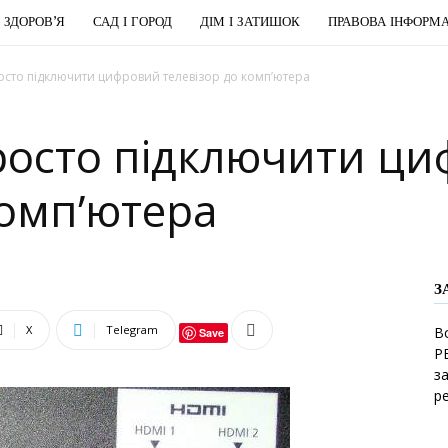
І ЗДОРОВ’Я
САД І ГОРОД
ДІМ І ЗАТИШОК
ПРАВОВА ІНФОРМА
росто підключити цифровий телевізор до комп’ютера
просто підключити ц
комп’ютера
З
X
Telegram
В
Save
Р
з
р