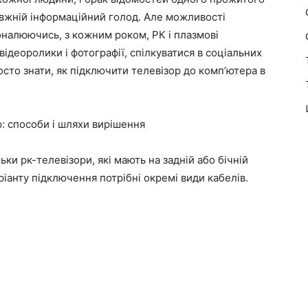
вжній інформаційний голод. Але можливості
оналюючись, з кожним роком, РК і плазмові
відеоролики і фотографії, спілкуватися в соціальних
осто знати, як підключити телевізор до комп’ютера в
: способи і шляхи вирішення
ки рк-телевізори, які мають на задній або бічній
ріанту підключення потрібні окремі види кабелів.