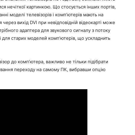
ся нечіткої картинкою. Що стосується інших портів,
анні моделі телевізорів і комп’ютерів мають на
я через вихід DVI при невідповідній відеокарті може
трібного адаптера для звукового сигналу з потоку
ні для старих моделей комп’ютерів, що ускладнить
ізор до комп’ютера, важливо не тільки підібрати
тування переходу на самому ПК, вибравши опцію