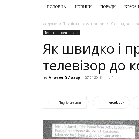
ГОЛОВНА
НОВИНИ
ПОРАДИ
КРАСА 
додому
Техніка та комп'ютери
Як швидко і п
Техніка та комп'ютери
Як швидко і 
телевізор до 
по
Анатолій Лазар
-
27.04.2015
1
Facebook
Поділитися