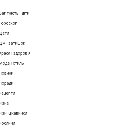
Вагітність і діти
Гороскоп
Дієти
Дім і затишок
Краса і здоров'я
Мода і стиль
Новини
Поради
Рецепти
Різне
Різні цікавинки
Рослини