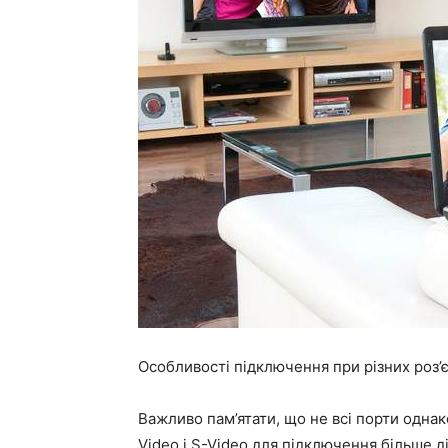
Особливості підключення при різних роз’
Важливо пам’ятати, що не всі порти однак
Video і S-Video для підключення більше ді