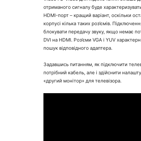
отриманого сигналу буде характеризувати
HDMI-порт – кращий варіант, оскільки ост
корпусі кілька таких роз’ємів. Підключенн
блокувати передачу звуку, якщо немає по
DVI на HDMI. Роз’єми VGA і YUV характер
пошук відповідного адаптера.
Задавшись питанням, як підключити телев
потрібний кабель, але і здійснити налаш
«другий монітор» для телевізора.