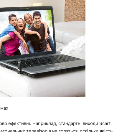
ємах
ово ефективні. Наприклад, стандартні виходи Scart,
агональних телевізорів не годяться, оскільки якість