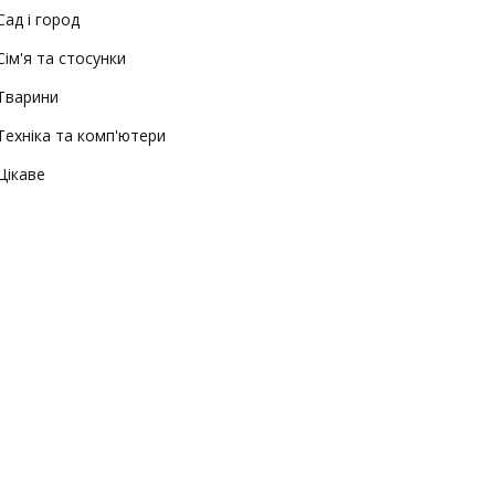
Сад і город
Сім'я та стосунки
Тварини
Техніка та комп'ютери
Цікаве