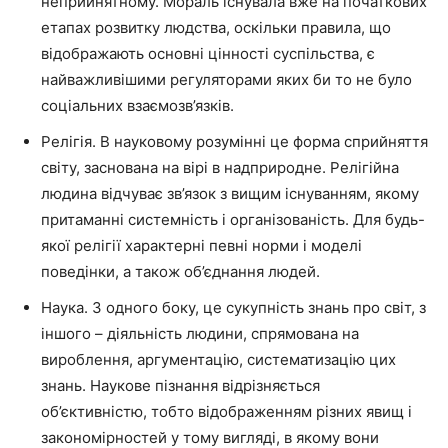
неприйнятному. Мораль існувала вже на початкових
етапах розвитку людства, оскільки правила, що
відображають основні цінності суспільства, є
найважливішими регуляторами яких би то не було
соціальних взаємозв’язків.
Релігія. В науковому розумінні це форма сприйняття
світу, заснована на вірі в надприродне. Релігійна
людина відчуває зв’язок з вищим існуванням, якому
притаманні системність і організованість. Для будь-
якої релігії характерні певні норми і моделі
поведінки, а також об’єднання людей.
Наука. З одного боку, це сукупність знань про світ, з
іншого – діяльність людини, спрямована на
вироблення, аргументацію, систематизацію цих
знань. Наукове пізнання відрізняється
об’єктивністю, тобто відображенням різних явищ і
закономірностей у тому вигляді, в якому вони