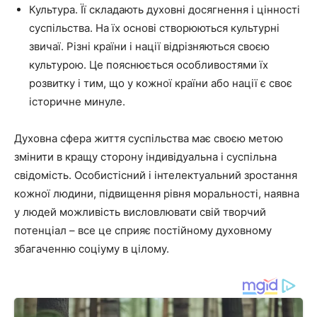
Культура. Її складають духовні досягнення і цінності
суспільства. На їх основі створюються культурні
звичаї. Різні країни і нації відрізняються своєю
культурою. Це пояснюється особливостями їх
розвитку і тим, що у кожної країни або нації є своє
історичне минуле.
Духовна сфера життя суспільства має своєю метою
змінити в кращу сторону індивідуальна і суспільна
свідомість. Особистісний і інтелектуальний зростання
кожної людини, підвищення рівня моральності, наявна
у людей можливість висловлювати свій творчий
потенціал – все це сприяє постійному духовному
збагаченню соціуму в цілому.