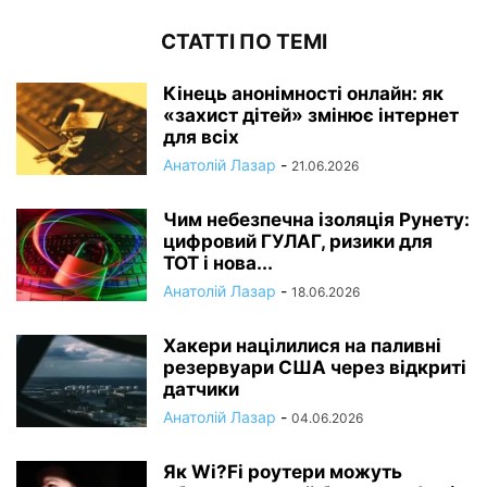
СТАТТІ ПО ТЕМІ
Кінець анонімності онлайн: як
«захист дітей» змінює інтернет
для всіх
Анатолій Лазар
-
21.06.2026
Чим небезпечна ізоляція Рунету:
цифровий ГУЛАГ, ризики для
ТОТ і нова...
Анатолій Лазар
-
18.06.2026
Хакери націлилися на паливні
резервуари США через відкриті
датчики
Анатолій Лазар
-
04.06.2026
Як Wi?Fi роутери можуть