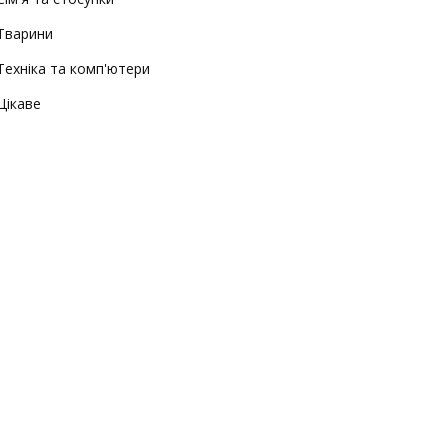
Тварини
Техніка та комп'ютери
Цікаве