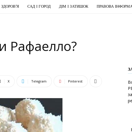
І ЗДОРОВ’Я
САД І ГОРОД
ДІМ І ЗАТИШОК
ПРАВОВА ІНФОРМА
и Рафаелло?
З
X
Telegram
Pinterest
В
Р
з
р