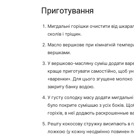
Приготування
Мигдальні горішки очистити від шкарал
сколів і тріщин.
Масло вершкове при кімнатній температ
вершками.
У вершково-масляну суміш додати варе
краще приготувати самостійно, щоб ун
«варенки». Для цього згущене молоко 
закриту банку водою.
У густу солодку масу додати мигдальні
було покрите сумішшю з усіх боків. Що
горіхів, в неї додають раскрошенные в
Решту кокосову стружку висипають в г
ложкою (у кожну неодмінно повинен по