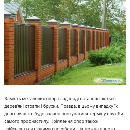
Замість металевих опор і лад іноді встановлюються
дерев’яні стовпи і бруски. Правда, в цьому випадку їх
довговічність буде значно поступатися терміну служби
самого профнастилу. Кріплення опор також
здійснюється різними способами – їх можна просто