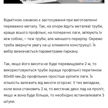
Відмітною ознакою є застосування при виготовленні
переважно металу. Так, на опори йдуть металеві труби,
краще всього профільні, на поперечні лаги, зв’язують їх
між собою, – теж труби, але меншого перерізу. Окремо
треба звернути увагу на ці елементи конструкції. Їх
вибір визначається параметрами паркану.
Так, якщо його висота не буде перевищувати 2 м, то
використовуються труби (краще профільні) перетином
60х60 мм До профільних простіше кріпити лаги. Їх
кількість залежить від висоти огорожі. У тих випадках,
коли вона становить 2 м, то вистачає двох лад на проліт,
якщо ж вона буде більше, то необхідно встановлювати 3
штуки.