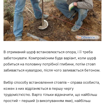
В отриманий шурф встановлюється опора, і її треба
забетонувати. Компромісним буде варіант, коли шурф
робиться на половину потрібної глибини, потім стовп
забивається кувалдою, після чого заливається бетоном.
Вибір способу встановлення стовпів – справа особиста,
кожен з них відрізняється в першу чергу
трудомісткістю. Варто тільки відзначити, що найбільш
простий – перший (з викопуванням ями), найбільш