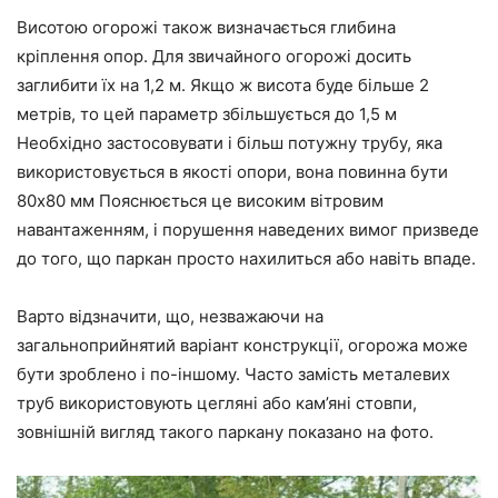
Висотою огорожі також визначається глибина
кріплення опор. Для звичайного огорожі досить
заглибити їх на 1,2 м. Якщо ж висота буде більше 2
метрів, то цей параметр збільшується до 1,5 м
Необхідно застосовувати і більш потужну трубу, яка
використовується в якості опори, вона повинна бути
80х80 мм Пояснюється це високим вітровим
навантаженням, і порушення наведених вимог призведе
до того, що паркан просто нахилиться або навіть впаде.
Варто відзначити, що, незважаючи на
загальноприйнятий варіант конструкції, огорожа може
бути зроблено і по-іншому. Часто замість металевих
труб використовують цегляні або кам’яні стовпи,
зовнішній вигляд такого паркану показано на фото.