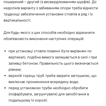
поширений – другий (з висвердлюванням шурфів). До
недоліків варіанту з забиванням опори треба віднести
труднощі забезпечення установки стовпів в ряд і їх
вертикальності.
Для будь-якого з цих способів необхідно відзначити
обов’язковість виконання наступних операцій:
при установці стовпи повинні бути вирівняні по
вертикалі, подібна вимога залишається в силі і при
заливці бетоном. Правильність цього визначається
рівнем;
верхній торець труб треба закрити заглушкою, що
виключає проникнення всередину води;
перед установкою труби необхідно обробити
(пофарбувати, загрунтувати) для запобігання в
подальшому їх корозії.