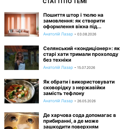
СТАТТІ ПО ТЕМІ
Пошиття штор і тюлю на
замовлення: як створити
оформлення вікна під...
Анатолій Лазар
-
03.08.2026
Селянський «кондиціонер»: як
старі хати тримали прохолоду
без техніки
Анатолій Лазар
-
15.07.2026
Як обрати і використовувати
сковорідку з нержавійки
замість тефлону
Анатолій Лазар
-
26.05.2026
Де харчова сода допомагає в
прибиранні, а де може
зашкодити поверхням