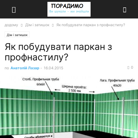
додому
Дім і затишок
Як побудувати паркан з профнастилу?
Дім і затишок
Як побудувати паркан з
профнастилу?
0
по
Анатолій Лазар
-
16.04.2015