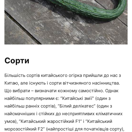
Сорти
Більшість сортів китайського огірка прийшли до нас з
Китаю, але існують і сорти вітчизняного насінництва.
Що вибрати – визначати кожному самостійно. Однак
найбільш популярними є: “Китайські змії” (один з
найбільш ранніх сортів), “Білий делікатес” (один з
найсмачніших і стійких до несприятливих кліматичних
умов), “Китайський жаростійкий F1” і “Китайський
морозостійкий F2” (найпростіші для початківців сорту),