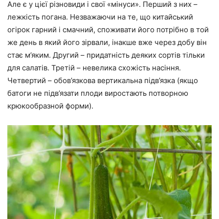
Але є у цієї різновиди і свої «мінуси». Перший з них –
лежкість погана. Незважаючи на те, що китайський
огірок гарний і смачний, споживати його потрібно в той
же день в який його зірвали, інакше вже через добу він
стає м’яким. Другий – придатність деяких сортів тільки
для салатів. Третій – невелика схожість насіння.
Четвертий – обов’язкова вертикальна підв’язка (якщо
батоги не підв’язати плоди виростають потворною
крюкообразной форми).