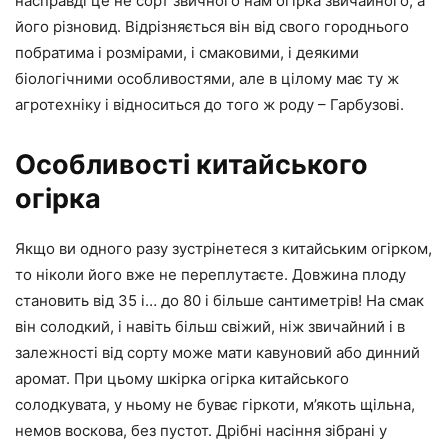
насправді це не сорт звичного нам огірка звичайного, а
його різновид. Відрізняється він від свого городнього
побратима і розмірами, і смаковими, і деякими
біологічними особливостями, але в цілому має ту ж
агротехніку і відноситься до того ж роду – Гарбузові.
Особливості китайського
огірка
Якщо ви одного разу зустрінетеся з китайським огірком,
то ніколи його вже не переплутаєте. Довжина плоду
становить від 35 і… до 80 і більше сантиметрів! На смак
він солодкий, і навіть більш свіжий, ніж звичайний і в
залежності від сорту може мати кавуновий або динний
аромат. При цьому шкірка огірка китайського
солодкувата, у ньому не буває гіркоти, м’якоть щільна,
немов воскова, без пустот. Дрібні насіння зібрані у