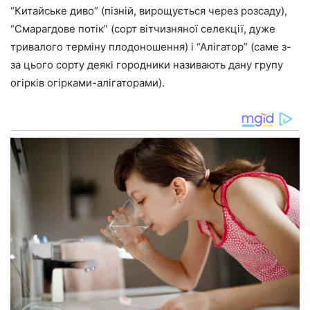
“Китайське диво” (пізній, вирощується через розсаду),
“Смарагдове потік” (сорт вітчизняної селекції, дуже
тривалого терміну плодоношення) і “Алігатор” (саме з-
за цього сорту деякі городники називають дану групу
огірків огірками-алігаторами).