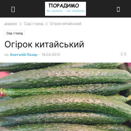
додому
Сад і город
Огірок китайський
Сад і город
Огірок китайський
0
по
Анатолій Лазар
-
16.04.2015