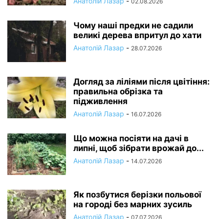
Анатолій Лазар
-
02.08.2026
Чому наші предки не садили
великі дерева впритул до хати
Анатолій Лазар
-
28.07.2026
Догляд за ліліями після цвітіння:
правильна обрізка та
підживлення
Анатолій Лазар
-
16.07.2026
Що можна посіяти на дачі в
липні, щоб зібрати врожай до...
Анатолій Лазар
-
14.07.2026
Як позбутися берізки польової
на городі без марних зусиль
Анатолій Лазар
-
07.07.2026