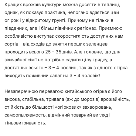
Кращих врожаїв культури можна досягти в теплиці,
однак, як показує практика, непогано вдається цей
огірок і у відкритому грунті. Причому не тільки в
південних, але і більш північних регіонах. Приємною
особливістю виступає скоростиглість доступних нам
сортів – від сходів до зняття перших зеленцев
проходить всього 25 – 35 днів. Але головне, що для
звичайної сім’ї не потрібно садити цілу грядку, а
достатньо всього – 3 – 4 рослин, так як з одного огірка
виходить поживний салат на 3 – 4 чоловік!
Незаперечною перевагою китайського огірка є його
висока, стабільна, тривала (аж до морозів) врожайність,
стійкість до більшості «огіркових» захворювань,
самоопыляемость, відмінний товарний вигляд і
тіньовитривалість.