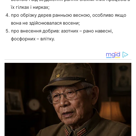
їх гілках і нирках;
про обрізку дерев ранньою весною, особливо якщо
вона не здійснювалася восени;
про внесення добрив: азотних – рано навесні,
фосфорних – влітку.