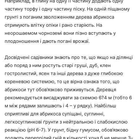
Наприклад, в глину на одну її частину додають одну
частину торфу і одну частину піску. На одній піщаному
грунті з поганим зволоженням дерева абрикоса
отримують влітку опіки і рано старіють. На
неорошаемом чорноземі вони пізно вступають у
плодоношення і дають погані врожаї.
Досвідчені садівники знають про те, що якщо на ділянці
або поряд з ним ростуть старі груші, дуб, клен
гостролистий, ясен та інші дерева з дуже глибокою
кореневою системою, то це вірна ознака того, що
абрикоси тут обов’язково приживуться. Деревця
рекомендується висаджувати за схемою 6?4 м (тобто 6
м між рядами залишають і 4 – у рядку). Найбільш
сприятливі для абрикоса супіщані, суглинні,
легкосуглинкові ґрунти з нейтральною і слабокислою
реакцією (pH 6-7). У грунт, бідну гумусом, обов’язково
додають перепрілий гній в кількості хоча б не менше 3-