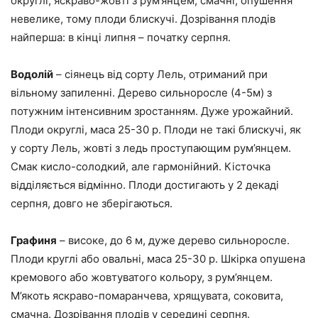
округлі, яскраво-жовті з рум’янцем, смачні, опушення
невелике, тому плоди блискучі. Дозрівання плодів
найперша: в кінці липня – початку серпня.
Водолій
– сіянець від сорту Лель, отриманий при
вільному запиленні. Дерево сильноросле (4-5м) з
потужним інтенсивним зростанням. Дуже урожайний.
Плоди округлі, маса 25-30 р. Плоди не такі блискучі, як
у сорту Лель, жовті з ледь проступающим рум’янцем.
Смак кисло-солодкий, але гармонійний. Кісточка
відділяється відмінно. Плоди достигають у 2 декаді
серпня, довго не зберігаються.
Графиня
– високе, до 6 м, дуже дерево сильноросле.
Плоди круглі або овальні, маса 25-30 р. Шкірка опушена
кремового або жовтуватого кольору, з рум’янцем.
М’якоть яскраво-помаранчева, хрящувата, соковита,
смачна. Дозрівання плодів у середині серпня.