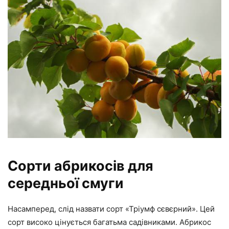
Сорти абрикосів для
середньої смуги
Насамперед, слід назвати сорт «Тріумф сєвєрний». Цей
сорт високо цінується багатьма садівниками. Абрикос