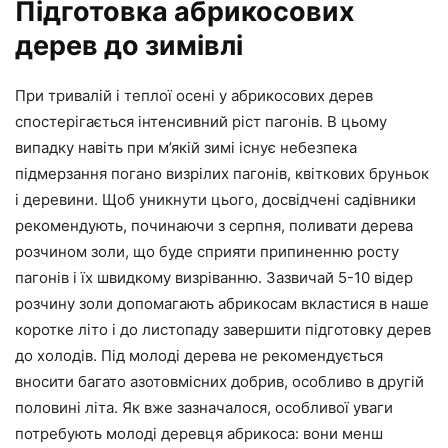
Підготовка абрикосових
дерев до зимівлі
При тривалій і теплої осені у абрикосових дерев
спостерігається інтенсивний ріст пагонів. В цьому
випадку навіть при м’якій зимі існує небезпека
підмерзання погано визрілих пагонів, квіткових бруньок
і деревини. Щоб уникнути цього, досвідчені садівники
рекомендують, починаючи з серпня, поливати дерева
розчином золи, що буде сприяти припиненню росту
пагонів і їх швидкому визріванню. Зазвичай 5-10 відер
розчину золи допомагають абрикосам вкластися в наше
коротке літо і до листопаду завершити підготовку дерев
до холодів. Під молоді дерева не рекомендується
вносити багато азотовмісних добрив, особливо в другій
половині літа. Як вже зазначалося, особливої уваги
потребують молоді деревця абрикоса: вони менш