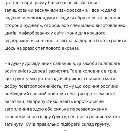
цвітінню при цьому більше шансів збігтися з
залишковими весняними заморозками. І все ж деякі
садівники рекомендують садити абрикоси з південної
сторони будівель, огорож або спеціально виготовлених
щитів, пофарбованих у світлі тони для кращого
відображення сонячного світла на дерева (тобто робити
щось на зразок теплового екрана).
На думку досвідчених садівників, ці заходи поліпшать
освітленість дерев і захистять їх від холодних вітрів. І
ще: грунт у місцях посадки абрикосів повинна мати
добру повітропроникність, тому що коріння рослини
необхідний вільний приплив повітря протягом всієї
вегетації. Неприпустимо навіть короткочасне
затоплення водою або сильне перезволоження
кореневмісного шару ґрунту, від цього рослина може
загинути. Слід правильно підібрати склад грунту.