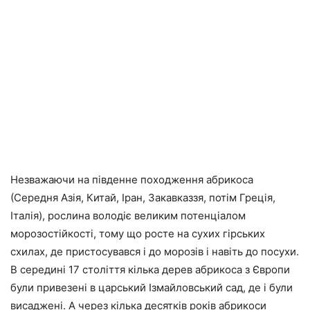
Незважаючи на південне походження абрикоса
(Середня Азія, Китай, Іран, Закавказзя, потім Греція,
Італія), рослина володіє великим потенціалом
морозостійкості, тому що росте на сухих гірських
схилах, де пристосувався і до морозів і навіть до посухи.
В середині 17 століття кілька дерев абрикоса з Європи
були привезені в царський Ізмайловський сад, де і були
висаджені. А через кілька десятків років абрикоси