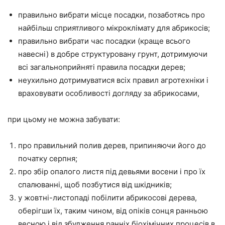
правильно вибрати місце посадки, позаботясь про
найбільш сприятливого мікроклімату для абрикосів;
правильно вибрати час посадки (краще всього
навесні) в добре структуровану грунт, дотримуючи
всі загальноприйняті правила посадки дерев;
неухильно дотримуватися всіх правил агротехніки і
враховувати особливості догляду за абрикосами,
при цьому не можна забувати:
про правильний полив дерев, припиняючи його до
початку серпня;
про збір опалого листя під девьями восени і про їх
спалюванні, щоб позбутися від шкідників;
у жовтні-листопаді побілити абрикосові дерева,
оберігши їх, таким чином, від опіків сонця ранньою
весною і від збудження ранніх біохімічних процесів в