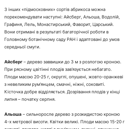
З інших «підмосковних» сортів абрикоса можна
порекомендувати наступні: Айсберг, Альоша, Водолій,
Графиня, Лель, Монастирський, Фаворит, Царський.
Вони отримані в результаті багаторічної роботи в
Головному ботанічному саду РАН і адаптовані до умов
середньої смуги.
Айсберг
– дерево заввишки до 3 м з розлогою кроною.
При рясному цвітінні плодів зав’язується небагато.
Плоди масою 20-25 г, округлі, опушені, жовто-оранжеві
з невеликим рум’янцем, смачні, ніжні, соковиті.
Кісточка добре відділяється. Дозрівання плодів у кінці
липня – початку серпня.
Альоша
– сильноросле дерево з розкидистою кроною
4-х метрової висоти. Квітки великі. Плоди масою 15-20 г