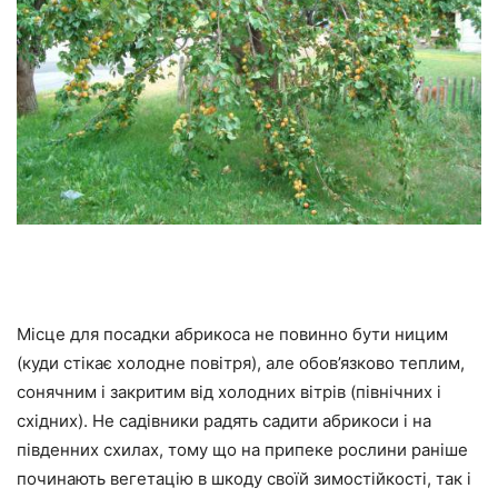
Місце для посадки абрикоса не повинно бути ницим
(куди стікає холодне повітря), але обов’язково теплим,
сонячним і закритим від холодних вітрів (північних і
східних). Не садівники радять садити абрикоси і на
південних схилах, тому що на припеке рослини раніше
починають вегетацію в шкоду своїй зимостійкості, так і