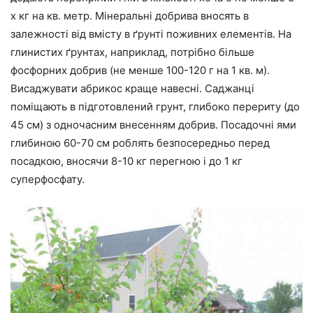
х кг на кв. метр. Мінеральні добрива вносять в
залежності від вмісту в ґрунті поживних елементів. На
глинистих ґрунтах, наприклад, потрібно більше
фосфорних добрив (не менше 100-120 г на 1 кв. м).
Висаджувати абрикос краще навесні. Саджанці
поміщають в підготовлений грунт, глибоко перериту (до
45 см) з одночасним внесенням добрив. Посадочні ями
глибиною 60-70 см роблять безпосередньо перед
посадкою, вносячи 8-10 кг перегною і до 1 кг
суперфосфату.