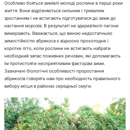
Особливо бояться зимівлі молоді рослини в перші роки
життя. Вони відрізняються сильним і тривалим
зростанням і не встигають підготуватися до зими до
настання морозів. В результаті не здерев’янілі пагони
вимерзають. Вважається, що виною недостатньою
зимостійкістю абрикоса є відносно прохолодне і
коротке літо, коли рослини не встигають набрати
необхідний запас поживних речовин, які допомагають
їм протистояти несприятливим факторам зими.
Зазначені біологічні особливості проростання
абрикосів говорять нам про необхідність правильного
вибору місця в районах середньої смуги.