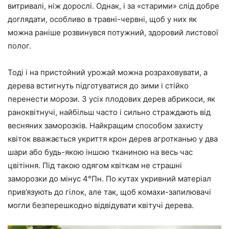
витривалі, ніж дорослі. Однак, і за «старими» слід добре
доглядати, особливо в травні-червні, щоб у них як
можна раніше розвинувся потужний, здоровий листової
полог.
Тоді і на пристойний урожай можна розраховувати, а
дерева встигнуть підготуватися до зими і стійко
перенести морози. З усіх плодових дерев абрикоси, як
раноквітнучі, найбільш часто і сильно страждають від
весняних заморозків. Найкращим способом захисту
квіток вважається укриття крон дерев агротканью у два
шари або будь-якою іншою тканиною на весь час
цвітіння. Під такою одягом квіткам не страшні
заморозки до мінус 4°Пн. По кутах укривний матеріал
прив’язують до гілок, але так, щоб комахи-запилювачі
могли безперешкодно відвідувати квітучі дерева.