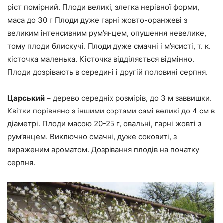
ріст помірний. Плоди великі, злегка нерівної форми,
маса до 30 г Плоди дуже гарні жовто-оранжеві з
великим інтенсивним рум’янцем, опушення невелике,
тому плоди блискучі. Плоди дуже смачні і м’ясисті, т. к.
кісточка маленька. Кісточка відділяється відмінно.
Плоди дозрівають в середині і другій половині серпня.
Царський
– дерево середніх розмірів, до 3 м заввишки.
Квітки порівняно з іншими сортами самі великі до 4 см в
діаметрі. Плоди масою 20-25 г, овальні, гарні жовті з
рум’янцем. Виключно смачні, дуже соковиті, з
вираженим ароматом. Дозрівання плодів на початку
серпня.