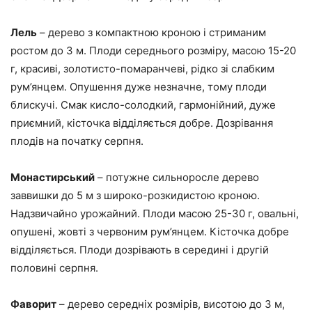
Лель
– дерево з компактною кроною і стриманим
ростом до 3 м. Плоди середнього розміру, масою 15-20
г, красиві, золотисто-помаранчеві, рідко зі слабким
рум’янцем. Опушення дуже незначне, тому плоди
блискучі. Смак кисло-солодкий, гармонійний, дуже
приємний, кісточка відділяється добре. Дозрівання
плодів на початку серпня.
Монастирський
– потужне сильноросле дерево
заввишки до 5 м з широко-розкидистою кроною.
Надзвичайно урожайний. Плоди масою 25-30 г, овальні,
опушені, жовті з червоним рум’янцем. Кісточка добре
відділяється. Плоди дозрівають в середині і другій
половині серпня.
Фаворит
– дерево середніх розмірів, висотою до 3 м,