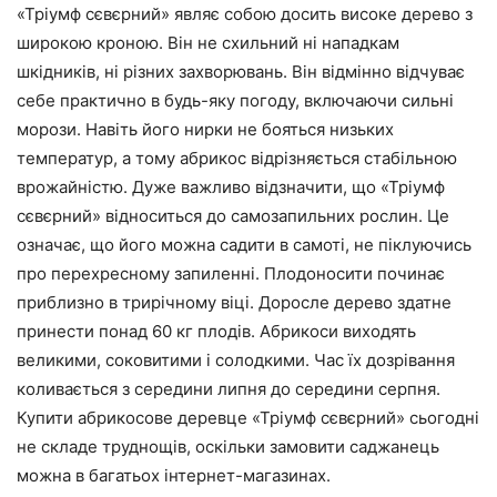
«Тріумф сєвєрний» являє собою досить високе дерево з
широкою кроною. Він не схильний ні нападкам
шкідників, ні різних захворювань. Він відмінно відчуває
себе практично в будь-яку погоду, включаючи сильні
морози. Навіть його нирки не бояться низьких
температур, а тому абрикос відрізняється стабільною
врожайністю. Дуже важливо відзначити, що «Тріумф
сєвєрний» відноситься до самозапильних рослин. Це
означає, що його можна садити в самоті, не піклуючись
про перехресному запиленні. Плодоносити починає
приблизно в трирічному віці. Доросле дерево здатне
принести понад 60 кг плодів. Абрикоси виходять
великими, соковитими і солодкими. Час їх дозрівання
коливається з середини липня до середини серпня.
Купити абрикосове деревце «Тріумф сєвєрний» сьогодні
не складе труднощів, оскільки замовити саджанець
можна в багатьох інтернет-магазинах.