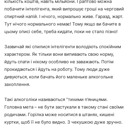
кількість коштів, навіть мільйони. І раптово можна
побачити інтелігента, який випрошує гроші на черговий
спиртний напій. І нічого, нормально живе. Гаразд, жарт.
Тут нічого нормального немає! Тому якщо ви бачите в
цьому описі себе, треба кидати, поки не стало пізно!
Зазвичай які спилися інтелігенти володіють спокійним
характером. Як тільки вони випивають свою норму,
йдуть спати і нікому особливо не заважають. Потім
прокидаються і йдуть на роботу. Тому люди дуже
дивуються, коли бачать його маленьке алкогольне
захоплення.
Такі алкоголіки називаються “тихими п’яницями.
Головна мета – не бути застукали в такому стані своїми
родичами. Горілка може носитися в штанях, кишені
куртки, щоб її не було видно. З чекушкою дуже зручно.