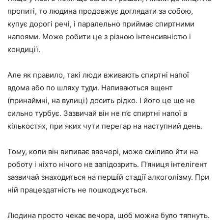
пропиті, то людина продовжує доглядати за собою,
купує дорогі речі, і паралельно приймає спиртними
напоями. Може робити це з різною інтенсивністю і
кондиції.
Але як правило, такі люди вживають спиртні напої
вдома або по шляху туди. Напиваються вщент
(принаймні, на вулиці) досить рідко. І його це ще не
сильно турбує. Зазвичай він не п’є спиртні напої в
кількостях, при яких чути перегар на наступний день.
Тому, коли він випиває ввечері, може сміливо йти на
роботу і ніхто нічого не запідозрить. П’яниця інтелігент
зазвичай знаходиться на першій стадії алкоголізму. При
ній працездатність не пошкоджується.
Людина просто чекає вечора, щоб можна було тяпнуть.