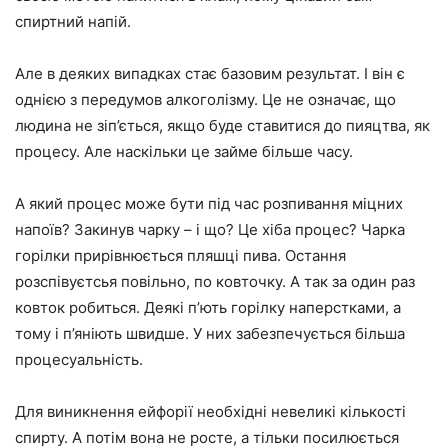
спиртний напій.
Але в деяких випадках стає базовим результат. І він є
однією з передумов алкоголізму. Це не означає, що
людина не зіп’ється, якщо буде ставитися до пияцтва, як
процесу. Але наскільки це займе більше часу.
А який процес може бути під час розпивання міцних
напоїв? Закинув чарку – і що? Це хіба процес? Чарка
горілки прирівнюється пляшці пива. Остання
розспівуєтсья повільно, по ковточку. А так за один раз
ковток робиться. Деякі п’ють горілку наперстками, а
тому і п’яніють швидше. У них забезпечується більша
процесуальність.
Для виникнення ейфорії необхідні невеликі кількості
спирту. А потім вона не росте, а тільки посилюється