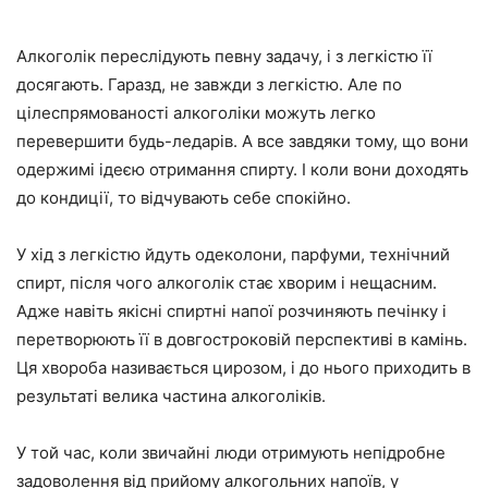
Алкоголік переслідують певну задачу, і з легкістю її
досягають. Гаразд, не завжди з легкістю. Але по
цілеспрямованості алкоголіки можуть легко
перевершити будь-ледарів. А все завдяки тому, що вони
одержимі ідеєю отримання спирту. І коли вони доходять
до кондиції, то відчувають себе спокійно.
У хід з легкістю йдуть одеколони, парфуми, технічний
спирт, після чого алкоголік стає хворим і нещасним.
Адже навіть якісні спиртні напої розчиняють печінку і
перетворюють її в довгостроковій перспективі в камінь.
Ця хвороба називається цирозом, і до нього приходить в
результаті велика частина алкоголіків.
У той час, коли звичайні люди отримують непідробне
задоволення від прийому алкогольних напоїв, у