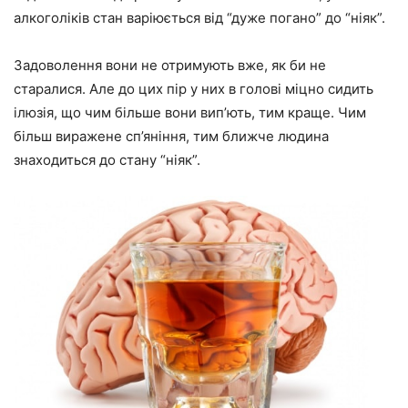
алкоголіків стан варіюється від “дуже погано” до “ніяк”.
Задоволення вони не отримують вже, як би не
старалися. Але до цих пір у них в голові міцно сидить
ілюзія, що чим більше вони вип’ють, тим краще. Чим
більш виражене сп’яніння, тим ближче людина
знаходиться до стану “ніяк”.