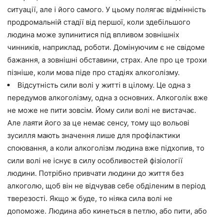
ситуації, але і його самого. У цьому полягає відмінність
продромальній стадії від першої, коли здебільшого
людина може зупинитися під впливом зовнішніх
чинників, наприклад, роботи. Домінуючим є не свідоме
бажання, а зовнішні обставини, страх. Але про це трохи
пізніше, коли мова піде про стадіях алкоголізму.
Відсутність сили волі у житті в цілому. Це одна з
передумов алкоголізму, одна з основних. Алкоголік вже
не може не пити зовсім. Йому сили волі не вистачає.
Але лаяти його за це немає сенсу, тому що вольові
зусилля мають значення лише для профілактики
споювання, а коли алкоголізм людина вже підхопив, то
сили волі не існує в силу особливостей фізіології
людини. Потрібно привчати людини до життя без
алкоголю, щоб він не відчував себе обділеним в період
тверезості. Якщо ж буде, то ніяка сила волі не
допоможе. Людина або кинеться в петлю, або пити, або