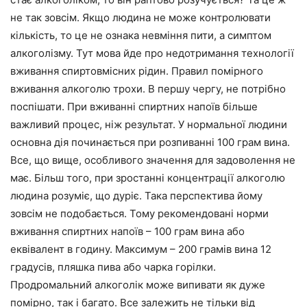
не так зовсім. Якщо людина не може контролювати
кількість, то це не ознака невміння пити, а симптом
алкоголізму. Тут мова йде про недотримання технології
вживання спиртовмісних рідин. Правил помірного
вживання алкоголю трохи. В першу чергу, не потрібно
поспішати. При вживанні спиртних напоїв більше
важливий процес, ніж результат. У нормальної людини
основна дія починається при розпиванні 100 грам вина.
Все, що вище, особливого значення для задоволення не
має. Більш того, при зростанні концентрації алкоголю
людина розуміє, що дуріє. Така перспектива йому
зовсім не подобається. Тому рекомендовані норми
вживання спиртних напоїв – 100 грам вина або
еквівалент в годину. Максимум – 200 грамів вина 12
градусів, пляшка пива або чарка горілки.
Продромальний алкоголік може випивати як дуже
помірно, так і багато. Все залежить не тільки від