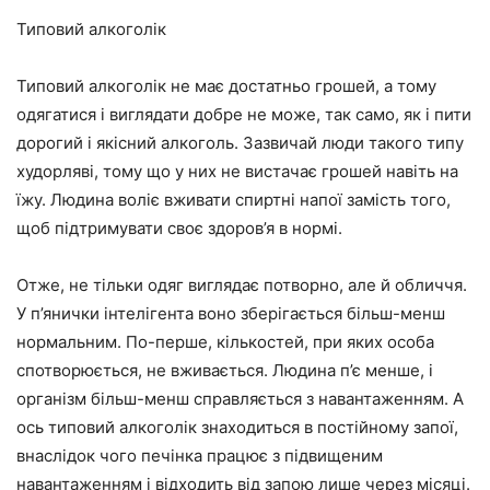
Типовий алкоголік
Типовий алкоголік не має достатньо грошей, а тому
одягатися і виглядати добре не може, так само, як і пити
дорогий і якісний алкоголь. Зазвичай люди такого типу
худорляві, тому що у них не вистачає грошей навіть на
їжу. Людина воліє вживати спиртні напої замість того,
щоб підтримувати своє здоров’я в нормі.
Отже, не тільки одяг виглядає потворно, але й обличчя.
У п’янички інтелігента воно зберігається більш-менш
нормальним. По-перше, кількостей, при яких особа
спотворюється, не вживається. Людина п’є менше, і
організм більш-менш справляється з навантаженням. А
ось типовий алкоголік знаходиться в постійному запої,
внаслідок чого печінка працює з підвищеним
навантаженням і відходить від запою лише через місяці.