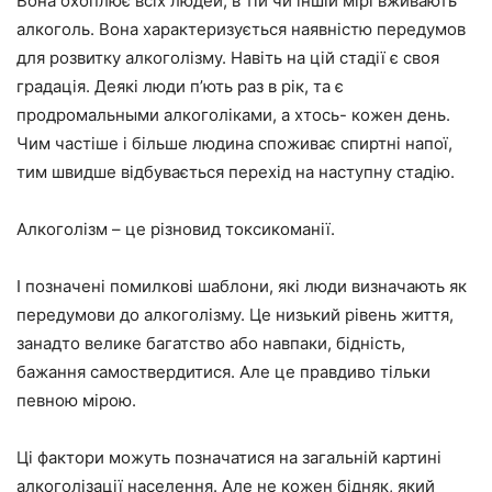
Вона охоплює всіх людей, в тій чи іншій мірі вживають
алкоголь. Вона характеризується наявністю передумов
для розвитку алкоголізму. Навіть на цій стадії є своя
градація. Деякі люди п’ють раз в рік, та є
продромальными алкоголіками, а хтось- кожен день.
Чим частіше і більше людина споживає спиртні напої,
тим швидше відбувається перехід на наступну стадію.
Алкоголізм – це різновид токсикоманії.
І позначені помилкові шаблони, які люди визначають як
передумови до алкоголізму. Це низький рівень життя,
занадто велике багатство або навпаки, бідність,
бажання самоствердитися. Але це правдиво тільки
певною мірою.
Ці фактори можуть позначатися на загальній картині
алкоголізації населення. Але не кожен бідняк, який