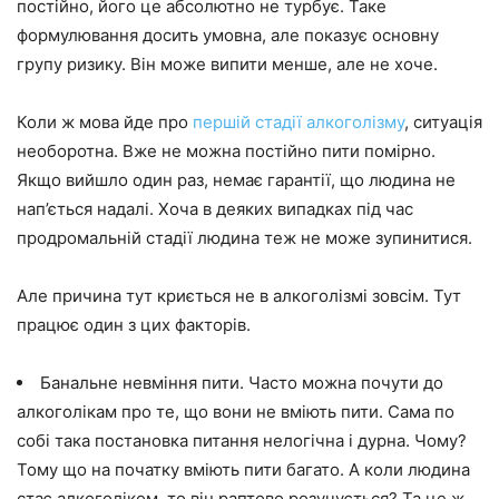
постійно, його це абсолютно не турбує. Таке
формулювання досить умовна, але показує основну
групу ризику. Він може випити менше, але не хоче.
Коли ж мова йде про
першій стадії алкоголізму
, ситуація
необоротна. Вже не можна постійно пити помірно.
Якщо вийшло один раз, немає гарантії, що людина не
нап’ється надалі. Хоча в деяких випадках під час
продромальній стадії людина теж не може зупинитися.
Але причина тут криється не в алкоголізмі зовсім. Тут
працює один з цих факторів.
Банальне невміння пити. Часто можна почути до
алкоголікам про те, що вони не вміють пити. Сама по
собі така постановка питання нелогічна і дурна. Чому?
Тому що на початку вміють пити багато. А коли людина
стає алкоголіком, то він раптово розучується? Та це ж