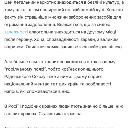
Цей легальний наркотик знаходиться в безлічі культур, а
тому алкоголізм поширений по всій земній кулі. Хоча по
факту він страшніше множини заборонених засобів для
отримання задоволення. Вважається, що за силою
залежності
алкогольна знаходиться на другому місці
після героїну. Хоча, справедливості заради, з великим
відривом. Опиатная ломка залишається найстрашнішою.
Але більше всього хворих знаходиться в так званому
“горілчаному поясі”, тобто країнах колишнього
Радянського Союзу і іже з ними. Цьому сприяє
національний менталітет цих країн та особливості
напоїв, які споживаються в них.
В Росії і подібних країнах люди п’ють значно більше, ніж
в інших країнах. Статистика страшна.