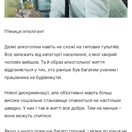
П’яниця інтелігент
Деякі алкоголіки навіть не схожі на типових гультяїв.
Все залежить від категорії населення, з якої хворий
чоловік вийшов. Та й образ алкогольної життя
відрізняється у тих, хто раніше був багатим ученим і
працівника на будівництві.
Ніякої дискримінації, але об’єктивно мають більш
високе соціальне становище спаюються не настільки
швидко. У них і так в житті все добре. Тим не менше –
вони можуть спитися.
Якщо у нього поки ще багато грошей, і мізки до кінця не