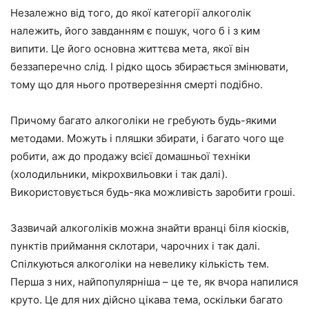
Незалежно від того, до якої категорії алкоголік
належить, його завданням є пошук, чого б і з ким
випити. Це його основна життєва мета, якої він
беззаперечно слід. І рідко щось збирається змінювати,
тому що для нього протверезіння смерті подібно.
Причому багато алкоголіки не гребують будь-якими
методами. Можуть і пляшки збирати, і багато чого ще
робити, аж до продажу всієї домашньої техніки
(холодильники, мікрохвильовки і так далі).
Використовується будь-яка можливість заробити гроші.
Зазвичай алкоголіків можна знайти вранці біля кіосків,
пунктів приймання склотари, чарочних і так далі.
Спілкуються алкоголіки на невелику кількість тем.
Перша з них, найпопулярніша – це те, як вчора напилися
круто. Це для них дійсно цікава тема, оскільки багато