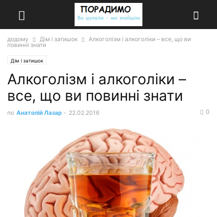
додому
Дім і затишок
Алкоголізм і алкоголіки – все, що ви
повинні знати
Дім і затишок
Алкоголізм і алкоголіки –
все, що ви повинні знати
0
по
Анатолій Лазар
-
22.02.2016