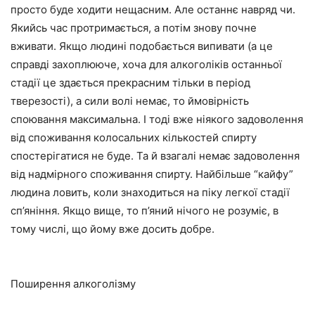
просто буде ходити нещасним. Але останнє навряд чи.
Якийсь час протримається, а потім знову почне
вживати. Якщо людині подобається випивати (а це
справді захоплююче, хоча для алкоголіків останньої
стадії це здається прекрасним тільки в період
тверезості), а сили волі немає, то ймовірність
споювання максимальна. І тоді вже ніякого задоволення
від споживання колосальних кількостей спирту
спостерігатися не буде. Та й взагалі немає задоволення
від надмірного споживання спирту. Найбільше “кайфу”
людина ловить, коли знаходиться на піку легкої стадії
сп’яніння. Якщо вище, то п’яний нічого не розуміє, в
тому числі, що йому вже досить добре.
Поширення алкоголізму