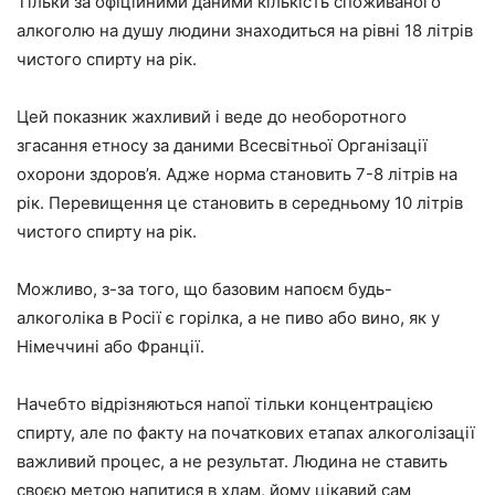
Тільки за офіційними даними кількість споживаного
алкоголю на душу людини знаходиться на рівні 18 літрів
чистого спирту на рік.
Цей показник жахливий і веде до необоротного
згасання етносу за даними Всесвітньої Організації
охорони здоров’я. Адже норма становить 7-8 літрів на
рік. Перевищення це становить в середньому 10 літрів
чистого спирту на рік.
Можливо, з-за того, що базовим напоєм будь-
алкоголіка в Росії є горілка, а не пиво або вино, як у
Німеччині або Франції.
Начебто відрізняються напої тільки концентрацією
спирту, але по факту на початкових етапах алкоголізації
важливий процес, а не результат. Людина не ставить
своєю метою напитися в хлам, йому цікавий сам