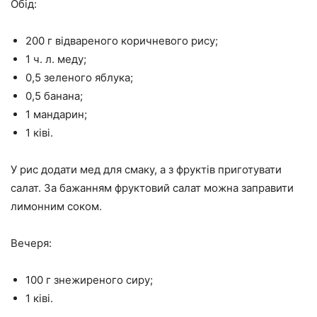
Обід:
200 г відвареного коричневого рису;
1 ч. л. меду;
0,5 зеленого яблука;
0,5 банана;
1 мандарин;
1 ківі.
У рис додати мед для смаку, а з фруктів приготувати
салат. За бажанням фруктовий салат можна заправити
лимонним соком.
Вечеря:
100 г знежиреного сиру;
1 ківі.