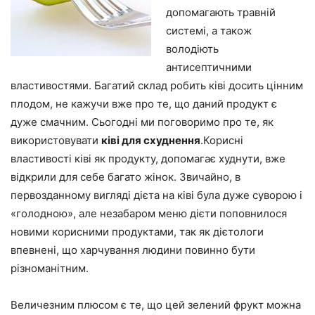
допомагають травній
системі, а також
володіють
антисептичними
властивостями. Багатий склад робить ківі досить цінним
плодом, не кажучи вже про те, що даний продукт є
дуже смачним. Сьогодні ми поговоримо про те, як
використовувати
ківі для схуднення
.Корисні
властивості ківі як продукту, допомагає худнути, вже
відкрили для себе багато жінок. Звичайно, в
первозданному вигляді дієта на ківі була дуже суворою і
«голодною», але незабаром меню дієти
поповнилося
новими корисними продуктами
, так як дієтологи
впевнені, що харчування людини повинно бути
різноманітним.
Величезним плюсом є те, що цей зелений фрукт можна