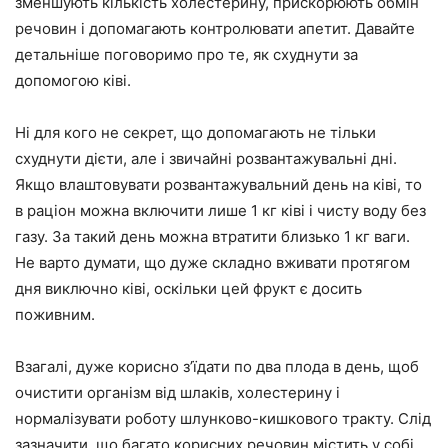
зменшують кількість холестерину, прискорюють обмін
речовин і допомагають контролювати апетит. Давайте
детальніше поговоримо про те, як схуднути за
допомогою ківі.
Ні для кого не секрет, що допомагають не тільки
схуднути дієти, але і звичайні
розвантажувальні дні
.
Якщо влаштовувати розвантажувальний день на ківі, то
в раціон можна включити лише 1 кг ківі і чисту воду без
газу. За такий день можна втратити близько 1 кг ваги.
Не варто думати, що дуже складно вживати протягом
дня виключно ківі, оскільки цей фрукт є досить
поживним.
Взагалі, дуже корисно з’їдати по два плода в день, щоб
очистити організм від шлаків
, холестерину і
нормалізувати роботу шлунково-кишкового тракту. Слід
зазначити, що багато корисних речовин містить у собі