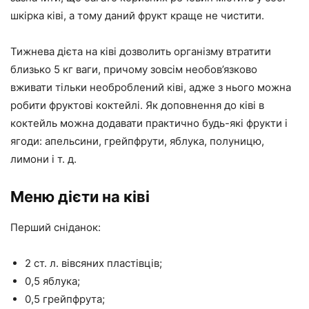
шкірка ківі, а тому даний фрукт краще не чистити.
Тижнева дієта на ківі дозволить організму
втратити
близько 5 кг ваги
, причому зовсім необов’язково
вживати тільки необроблений ківі, адже з нього можна
робити фруктові коктейлі. Як доповнення до ківі в
коктейль можна додавати практично будь-які фрукти і
ягоди: апельсини, грейпфрути, яблука, полуницю,
лимони і т. д.
Меню дієти на ківі
Перший сніданок:
2 ст. л. вівсяних пластівців;
0,5 яблука;
0,5 грейпфрута;