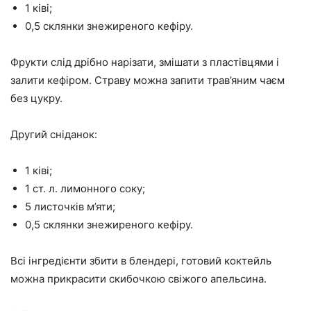
1 ківі;
0,5 склянки знежиреного кефіру.
Фрукти слід дрібно нарізати, змішати з пластівцями і
залити кефіром. Страву можна запити трав’яним чаєм
без цукру.
Другий сніданок:
1 ківі;
1 ст. л. лимонного соку;
5 листочків м’яти;
0,5 склянки знежиреного кефіру.
Всі інгредієнти збити в блендері, готовий коктейль
можна прикрасити скибочкою свіжого апельсина.