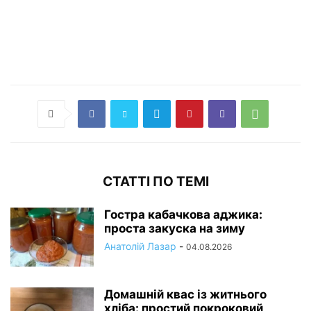
СТАТТІ ПО ТЕМІ
Гостра кабачкова аджика:
проста закуска на зиму
Анатолій Лазар
-
04.08.2026
Домашній квас із житнього
хліба: простий покроковий