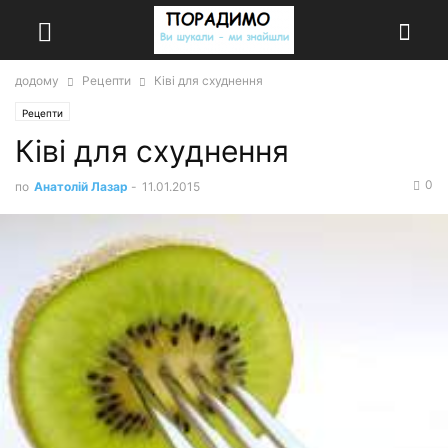
додому
Рецепти
Ківі для схуднення
Рецепти
Ківі для схуднення
0
по
Анатолій Лазар
-
11.01.2015