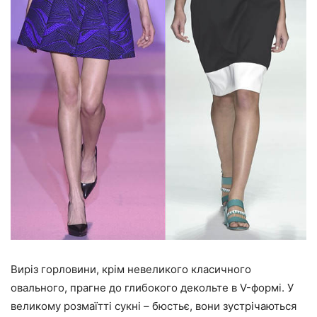
Виріз горловини, крім невеликого класичного
овального, прагне до глибокого декольте в V-формі. У
великому розмаїтті сукні – бюстьє, вони зустрічаються