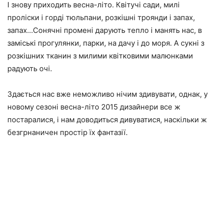
І знову приходить весна-літо. Квітучі сади, милі
проліски і горді тюльпани, розкішні троянди і запах,
запах…Сонячні промені дарують тепло і манять нас, в
заміські прогулянки, парки, на дачу і до моря. А сукні з
розкішних тканин з милими квітковими малюнками
радують очі.
Здається нас вже неможливо нічим здивувати, однак, у
новому сезоні весна-літо 2015 дизайнери все ж
постаралися, і нам доводиться дивуватися, наскільки ж
безгрнаничен простір їх фантазії.