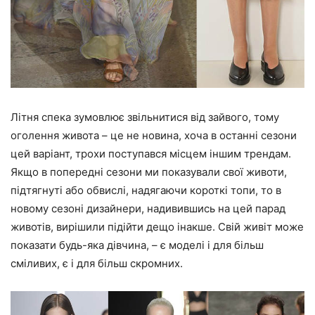
Літня спека зумовлює звільнитися від зайвого, тому
оголення живота – це не новина, хоча в останні сезони
цей варіант, трохи поступався місцем іншим трендам.
Якщо в попередні сезони ми показували свої животи,
підтягнуті або обвислі, надягаючи короткі топи, то в
новому сезоні дизайнери, надивившись на цей парад
животів, вирішили підійти дещо інакше. Свій живіт може
показати будь-яка дівчина, – є моделі і для більш
сміливих, є і для більш скромних.