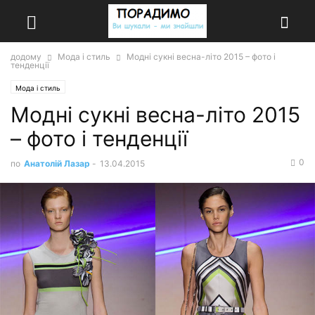
додому
Мода і стиль
Модні сукні весна-літо 2015 – фото і
тенденції
Мода і стиль
Модні сукні весна-літо 2015
– фото і тенденції
0
по
Анатолій Лазар
-
13.04.2015