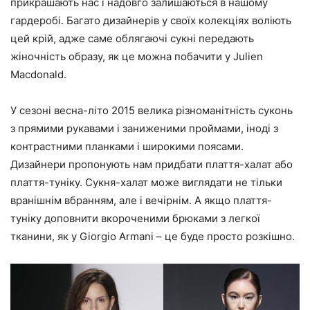
прикрашають нас і надовго залишаються в нашому
гардеробі. Багато дизайнерів у своїх колекціях воліють
цей крій, адже саме облягаючі сукні передають
жіночність образу, як це можна побачити у Julien
Macdonald.
У сезоні весна-літо 2015 велика різноманітність суконь
з прямими рукавами і заниженими проймами, іноді з
контрастними планками і широкими поясами.
Дизайнери пропонують нам придбати плаття-халат або
плаття-туніку. Сукня-халат може виглядати не тільки
вранішнім вбранням, але і вечірнім. А якщо плаття-
туніку доповнити вкороченими брюками з легкої
тканини, як у Giorgio Armani – це буде просто розкішно.