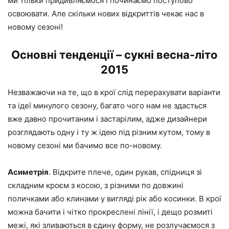
ми тільки придивляємося і починаємо поступово
освоювати. Але скільки нових відкриттів чекає нас в
новому сезоні!
Основні тенденції – сукні весна-літо
2015
Незважаючи на те, що в крої слід перерахувати варіанти
та ідеї минулого сезону, багато чого нам не здасться
вже давно прочитаним і застарілим, адже дизайнери
розглядають одну і ту ж ідею під різним кутом, тому в
новому сезоні ми бачимо все по-новому.
Асиметрія
. Відкрите плече, один рукав, спідниця зі
складним кроєм з косою, з різними по довжині
поличками або клинами у вигляді рік або косинки. В крої
можна бачити і чітко прокреслені лінії, і дещо розмиті
межі, які зливаються в єдину форму, не розлучаємося з