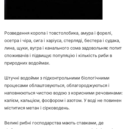
Розведення коропа і товстолобика, амура і форелі,
осетра і чіра, сига і харіуса, стерляді, бестера і судака,
лина, щуки, вугра і канального сома задовольняє попит
споживачів і підвищує популяцію і кількість риби в
природних водоймах.
Штучні водойми з підконтрольними біологічними
процесами облаштовуються, облагороджуються і
наповнюються чистою водою з корисними речовинами:
калієм, кальцієм, фосфором і азотом. У воді не повинен
міститися метан і сірководень.
Великі рибні господарства мають ставками, де