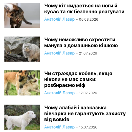
Чому кіт кидається на ноги й
кусає та як безпечно реагувати
Анатолій Лазар
-
06.08.2026
Чому неможливо схрестити
манула з домашньою кішкою
Анатолій Лазар
-
21.07.2026
Чи страждає кобель, якщо
ніколи не має самки:
розбираємо міф
Анатолій Лазар
-
17.07.2026
Чому алабай і кавказька
вівчарка не гарантують захисту
від вовків
Анатолій Лазар
-
15.07.2026