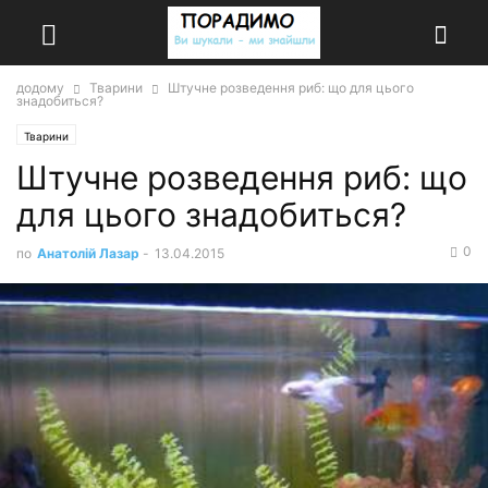
додому
Тварини
Штучне розведення риб: що для цього
знадобиться?
Тварини
Штучне розведення риб: що
для цього знадобиться?
0
по
Анатолій Лазар
-
13.04.2015