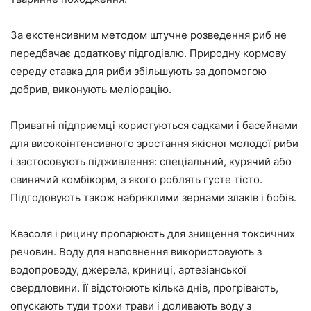
За екстенсивним методом штучне розведення риб не
передбачає додаткову підгодівлю. Природну кормову
середу ставка для риби збільшують за допомогою
добрив, виконують меліорацію.
Приватні підприємці користуються садками і басейнами
для високоінтенсивного зростання якісної молодої риби
і застосовують підживлення: спеціальний, курячий або
свинячий комбікорм, з якого роблять густе тісто.
Підгодовують також набряклими зернами злаків і бобів.
Квасоля і рицину пропарюють для знищення токсичних
речовин. Воду для наповнення використовують з
водопроводу, джерела, криниці, артезіанської
свердловини. Її відстоюють кілька днів, прогрівають,
опускають туди трохи трави і доливають воду з