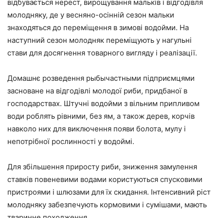
відбувається нерест, вирощування мальків і відгодівля
молодняку, де у весняно-осінній сезон мальки
знаходяться до переміщення в зимові водойми. На
наступний сезон молодняк переміщують у нагульні
стави для досягнення товарного вигляду і реалізації.
Домашнє розведення рыбычастными підприємцями
засноване на відгодівлі молодої риби, придбаної в
господарствах. Штучні водойми з вільним припливом
води роблять рівними, без ям, а також дерев, корчів
навколо них для виключення появи болота, мулу і
непотрібної рослинності у водоймі.
Для збільшення приросту риби, зниження замулення
ставків повеневими водами користуються спусковими
пристроями і шлюзами для їх скидання. Інтенсивний ріст
молодняку забезпечують кормовими і сумішами, мають
тваринне походження.