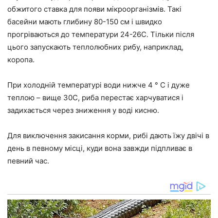
обжитого ставка для появи мікроорганізмів. Такі
басейни мають глибину 80-150 см і швидко
прогріваються до температури 24-26С. Тільки після
цього запускають теплолюбних рибу, наприклад,
коропа.
При холодній температурі води нижче 4 ° С і дуже
теплою – вище 30С, риба перестає харчуватися і
задихається через зниження у воді кисню.
Для виключення закисання корми, рибі дають їжу двічі в
день в певному місці, куди вона завжди підпливає в
певний час.