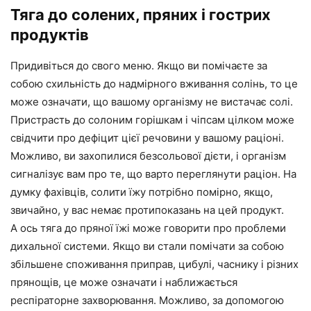
Тяга до солених, пряних і гострих
продуктів
Придивіться до свого меню. Якщо ви помічаєте за
собою схильність до надмірного вживання солінь, то це
може означати, що вашому організму не вистачає солі.
Пристрасть до солоним горішкам і чіпсам цілком може
свідчити про дефіцит цієї речовини у вашому раціоні.
Можливо, ви захопилися безсольової дієти, і організм
сигналізує вам про те, що варто переглянути раціон. На
думку фахівців, солити їжу потрібно помірно, якщо,
звичайно, у вас немає протипоказань на цей продукт.
А ось тяга до пряної їжі може говорити про проблеми
дихальної системи. Якщо ви стали помічати за собою
збільшене споживання приправ, цибулі, часнику і різних
прянощів, це може означати і наближається
респіраторне захворювання. Можливо, за допомогою