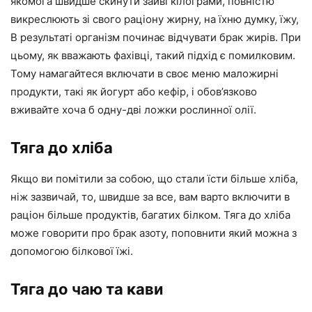
якомога швидше скинути зайві кілограми, повністю
викреслюють зі свого раціону жирну, на їхню думку, їжу,
В результаті організм починає відчувати брак жирів. При
цьому, як вважають фахівці, такий підхід є помилковим.
Тому намагайтеся включати в своє меню маложирні
продукти, такі як йогурт або кефір, і обов’язково
вживайте хоча б одну-дві ложки рослинної олії.
Тяга до хліба
Якщо ви помітили за собою, що стали їсти більше хліба,
ніж зазвичай, то, швидше за все, вам варто включити в
раціон більше продуктів, багатих білком. Тяга до хліба
може говорити про брак азоту, поповнити який можна з
допомогою білкової їжі.
Тяга до чаю та кави