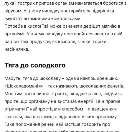
лука і гострих приправ організм намагається боротися з
вірусом. У цьому випадку постарайтеся підкріпити
імунітет вітамінними комплексами.
Потреба в кислої їжі може означати дефіцит магнію в
організмі. У цьому випадку постарайтеся ввести в свій
раціон такі продукти, як квасоля, фініки, горіхи і
насіннячка.
Тяга до солодкого
Мабуть, тяга до шоколаду – одна з найпоширеніших.
«Шоколадоманія» – так називають шоколадних фанатів.
Між тим, ця невинна страсть, швидше за все, свідчить
про те, що організму не вистачає енергії, і він прагне
отримати її найпростішим способом – підвищенням
глюкози, яка дає швидке відновлення сил організму.
Таке положення речей найчастіше говорить про
відсутність правильного і збалансованого підходу до