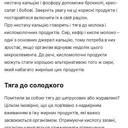
нестачу кальцію і фосфору допоможе брокколі, крес-
салат і бобові. Зверніть увагу на ці корисні продукти і
постарайтеся включити їх в свій раціон.
Про нестачу кальцію говорить і тяга до молока і
кисломолочних продуктів. Сир, кефір і кисле молоко –
одні з основних джерел кальцію, тому потреба в них
зростає, якщо організм відчуває недолік цього
мікроелемента. До речі, кисломолочні продукти
можуть стати хорошою альтернативою того ж сири,
який набагато жирніше цих продуктів.
Тяга до солодкого
Помітили за собою тягу до цитрусових або журавлині?
Цілком імовірно, що це пов’язано з надмірним
вживанням в їжу жирних продуктів, які важко
засвоюються організмом. Отримуючи кислоту ззовні,
організм намагається стимулювати підвищення