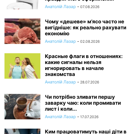
Анатолій Лазар
-
07.08.2026
Чому «дешеве» м’ясо часто не
вигідніше: як реально рахувати
економію
Анатолій Лазар
-
02.08.2026
Красные флаги в отношениях:
какие сигналы нельзя
игнорировать в начале
знакомства
Анатолій Лазар
-
28.07.2026
Чи потрібно зливати першу
заварку чаю: коли промивати
лист і коли...
Анатолій Лазар
-
17.07.2026
Ким працюватимуть наші діти в