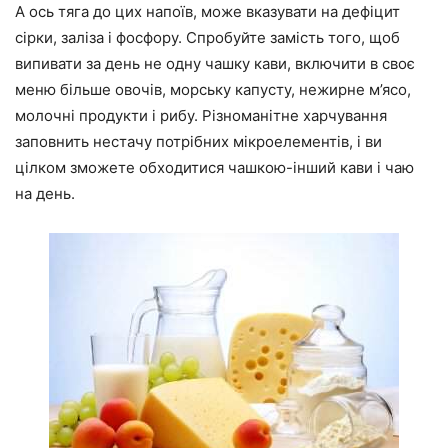
А ось тяга до цих напоїв, може вказувати на дефіцит
сірки, заліза і фосфору. Спробуйте замість того, щоб
випивати за день не одну чашку кави, включити в своє
меню більше овочів, морську капусту, нежирне м’ясо,
молочні продукти і рибу. Різноманітне харчування
заповнить нестачу потрібних мікроелементів, і ви
цілком зможете обходитися чашкою-інший кави і чаю
на день.