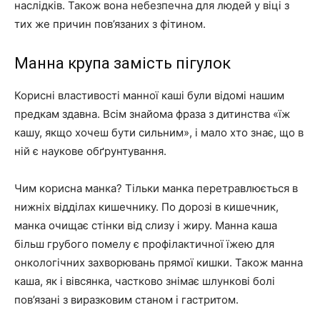
наслідків. Також вона небезпечна для людей у віці з
тих же причин пов’язаних з фітином.
Манна крупа замість пігулок
Корисні властивості манної каші були відомі нашим
предкам здавна. Всім знайома фраза з дитинства «їж
кашу, якщо хочеш бути сильним», і мало хто знає, що в
ній є наукове обґрунтування.
Чим корисна манка? Тільки манка перетравлюється в
нижніх відділах кишечнику. По дорозі в кишечник,
манка очищає стінки від слизу і жиру. Манна каша
більш грубого помелу є профілактичної їжею для
онкологічних захворювань прямої кишки. Також манна
каша, як і вівсянка, частково знімає шлункові болі
пов’язані з виразковим станом і гастритом.