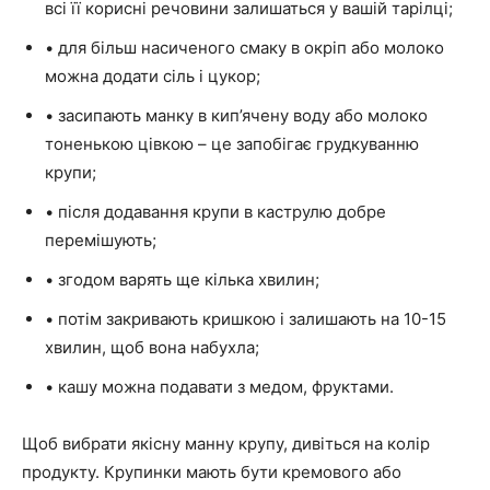
всі її корисні речовини залишаться у вашій тарілці;
• для більш насиченого смаку в окріп або молоко
можна додати сіль і цукор;
• засипають манку в кип’ячену воду або молоко
тоненькою цівкою – це запобігає грудкуванню
крупи;
• після додавання крупи в каструлю добре
перемішують;
• згодом варять ще кілька хвилин;
• потім закривають кришкою і залишають на 10-15
хвилин, щоб вона набухла;
• кашу можна подавати з медом, фруктами.
Щоб вибрати якісну манну крупу, дивіться на колір
продукту. Крупинки мають бути кремового або