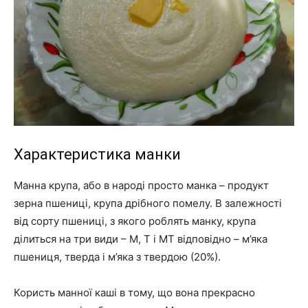
Характеристика манки
Манна крупа, або в народі просто манка – продукт
зерна пшениці, крупа дрібного помелу. В залежності
від сорту пшениці, з якого роблять манку, крупа
ділиться на три види – М, Т і МТ відповідно – м’яка
пшениця, тверда і м’яка з твердою (20%).
Користь манної каші в тому, що вона прекрасно