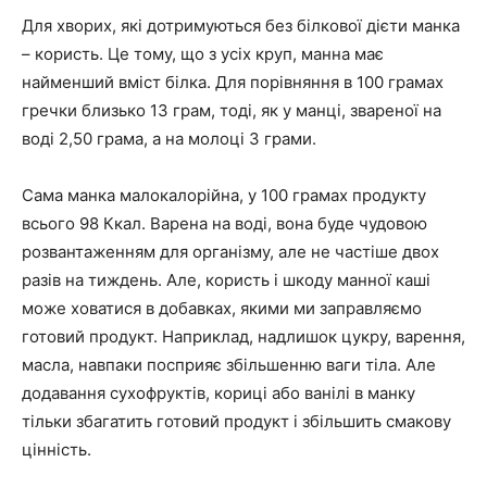
Для хворих, які дотримуються без білкової дієти манка
– користь. Це тому, що з усіх круп, манна має
найменший вміст білка. Для порівняння в 100 грамах
гречки близько 13 грам, тоді, як у манці, звареної на
воді 2,50 грама, а на молоці 3 грами.
Сама манка малокалорійна, у 100 грамах продукту
всього 98 Ккал. Варена на воді, вона буде чудовою
розвантаженням для організму, але не частіше двох
разів на тиждень. Але, користь і шкоду манної каші
може ховатися в добавках, якими ми заправляємо
готовий продукт. Наприклад, надлишок цукру, варення,
масла, навпаки посприяє збільшенню ваги тіла. Але
додавання сухофруктів, кориці або ванілі в манку
тільки збагатить готовий продукт і збільшить смакову
цінність.