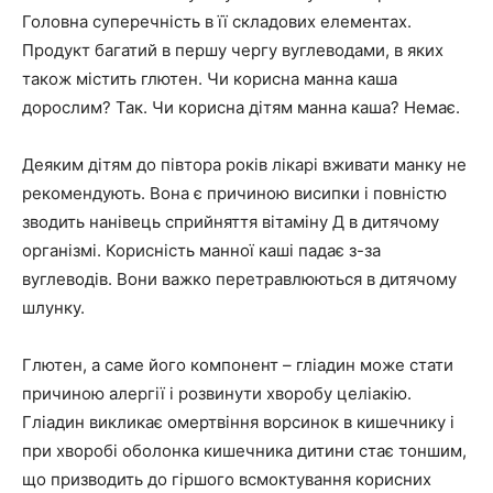
Головна суперечність в її складових елементах.
Продукт багатий в першу чергу вуглеводами, в яких
також містить глютен. Чи корисна манна каша
дорослим? Так. Чи корисна дітям манна каша? Немає.
Деяким дітям до півтора років лікарі вживати манку не
рекомендують. Вона є причиною висипки і повністю
зводить нанівець сприйняття вітаміну Д в дитячому
організмі. Корисність манної каші падає з-за
вуглеводів. Вони важко перетравлюються в дитячому
шлунку.
Глютен, а саме його компонент – гліадин може стати
причиною алергії і розвинути хворобу целіакію.
Гліадин викликає омертвіння ворсинок в кишечнику і
при хворобі оболонка кишечника дитини стає тоншим,
що призводить до гіршого всмоктування корисних