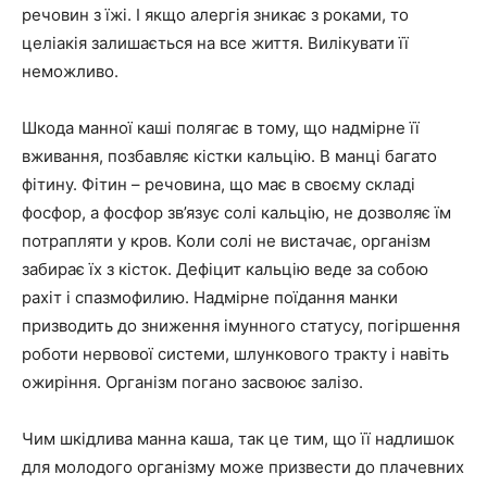
речовин з їжі. І якщо алергія зникає з роками, то
целіакія залишається на все життя. Вилікувати її
неможливо.
Шкода манної каші полягає в тому, що надмірне її
вживання, позбавляє кістки кальцію. В манці багато
фітину. Фітин – речовина, що має в своєму складі
фосфор, а фосфор зв’язує солі кальцію, не дозволяє їм
потрапляти у кров. Коли солі не вистачає, організм
забирає їх з кісток. Дефіцит кальцію веде за собою
рахіт і спазмофилию. Надмірне поїдання манки
призводить до зниження імунного статусу, погіршення
роботи нервової системи, шлункового тракту і навіть
ожиріння. Організм погано засвоює залізо.
Чим шкідлива манна каша, так це тим, що її надлишок
для молодого організму може призвести до плачевних