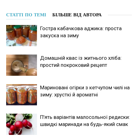
СТАТТІ ПО ТЕМІ
БІЛЬШЕ ВІД АВТОРА
Гостра кабачкова аджика: проста
закуска на зиму
Домашній квас із житнього хліба:
простий покроковий рецепт
Мариновані огірки з кетчупом чилі на
зиму: хрусткі й ароматні
П’ять варіантів малосольної редиски:
швидкі маринади на будь-який смак