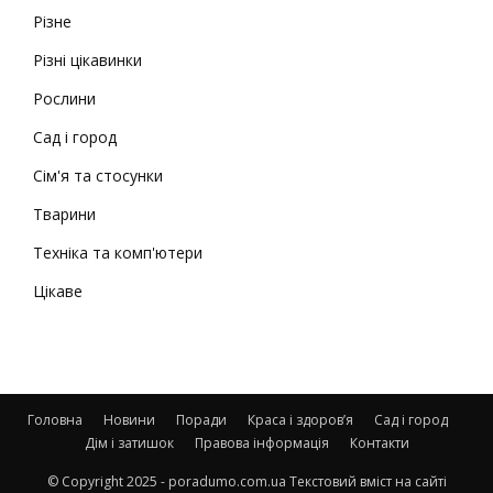
Різне
Різні цікавинки
Рослини
Сад і город
Сім'я та стосунки
Тварини
Техніка та комп'ютери
Цікаве
Головна
Новини
Поради
Краса і здоров’я
Сад і город
Дім і затишок
Правова інформація
Контакти
© Copyright 2025 - poradumo.com.ua Текстовий вміст на сайті