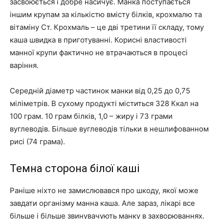
засвоюється і добре насичує. Манка поступається
іншим крупам за кількістю вмісту білків, крохмалю та
вітаміну Ст. Крохмаль – це дві третини її складу, тому
каша швидка в приготуванні. Корисні властивості
манної крупи фактично не втрачаються в процесі
варіння.
Середній діаметр частинок манки від 0,25 до 0,75
міліметрів. В сухому продукті міститься 328 Ккал на
100 грам. 10 грам білків, 1,0 – жиру і 73 грами
вуглеводів. Більше вуглеводів тільки в нешлифованном
рисі (74 грама).
Темна сторона білої каші
Раніше ніхто не замислювався про шкоду, якої може
завдати організму манна каша. Але зараз, лікарі все
більше і більше звинувачують манку в захворюваннях.