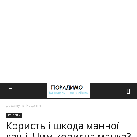
додому
Рецепти
Рецепти
Користь і шкода манної
каші. Чим корисна манка?