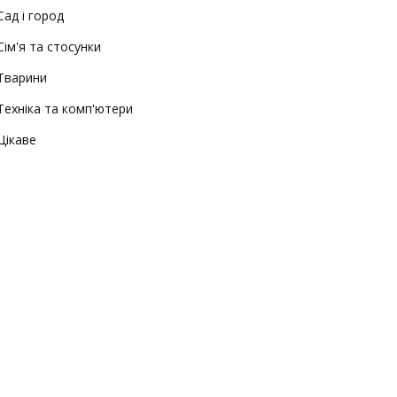
Сад і город
Сім'я та стосунки
Тварини
Техніка та комп'ютери
Цікаве