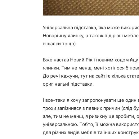
Універсальна підставка, яка може викорис
Новорічну ялинку, а також під різні меблев
вішалки тощо).
Вже настав Новий Рік і повним ходом йдуть
ялинки. Тим не менш, мені хотілося б пов
До речі кажучи, тут на сайті є кілька ста
оригінальні підставки.
І все-таки я хочу запропонувати ще один в
трохи запізнився з певних причин (слід б
але, тим не менш, я ризикну це зробити, 
універсальною. Тобто, її можна використо
для різних видів меблів та інших констру