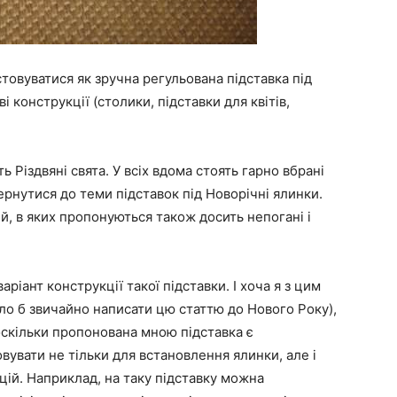
товуватися як зручна регульована підставка під
і конструкції (столики, підставки для квітів,
 Різдвяні свята. У всіх вдома стоять гарно вбрані
ернутися до теми підставок під Новорічні ялинки.
тей, в яких пропонуються також досить непогані і
аріант конструкції такої підставки. І хоча я з цим
уло б звичайно написати цю статтю до Нового Року),
оскільки пропонована мною підставка є
вувати не тільки для встановлення ялинки, але і
кцій. Наприклад, на таку підставку можна