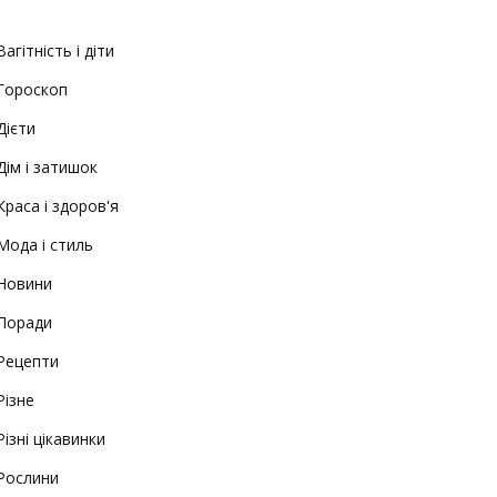
Вагітність і діти
Гороскоп
Дієти
Дім і затишок
Краса і здоров'я
Мода і стиль
Новини
Поради
Рецепти
Різне
Різні цікавинки
Рослини