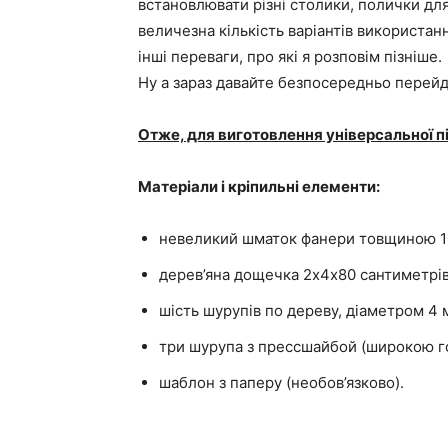
встановлювати різні столики, полички для к
величезна кількість варіантів використання
інші переваги, про які я розповім пізніше.
Ну а зараз давайте безпосередньо перейд
Отже, для виготовлення універсальної п
Матеріали і кріпильні елементи:
невеликий шматок фанери товщиною 1
дерев’яна дощечка 2х4х80 сантиметрів
шість шурупів по дереву, діаметром 4 
три шурупа з прессшайбой (широкою го
шаблон з паперу (необов’язково).