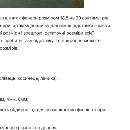
ав шматок фанери розміром 18,5 на 20 сантиметрів і
ри, а також дощечку для ніжок підставки я взяв з
і розміри і зрештою, остаточні розміри всієї
те зробити таку підставку, то природно можете
розмірів.
лівець, косинець, лінійка);
мм, 4мм, 8мм;
ають обдирного), для роззенковкою фасок отворів
гурного різання по дереву;