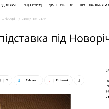
І ЗДОРОВ’Я
САД І ГОРОД
ДІМ І ЗАТИШОК
ПРАВОВА ІНФОРМА
під Новорічну ялинку і не тільки
підставка під Новоріч
З
X
Telegram
Pinterest
В
Р
з
р