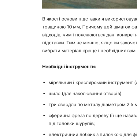
В якості основи підставки я використовув
товщиною 10 мм, Причому цей шматок фане
відходів, чим і пояснюються дані конкретн
підставки. Тим не менше, якщо ви захоче
вибрати матеріал краще і необхідних вам 
Необхідні інструменти:
міряльний і креслярський інструмент (о
шило (для наколювання отворів);
три свердла по металу діаметром 2,5 
сферична фреза по дереву (її ще назив
під головки шурупів;
електричний лобзик з пилочкою для фі