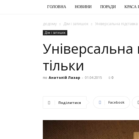
ГОЛОВНА
НОВИНИ
ПОРАДИ
КРАСА 
додому
Дім і затишок
Універсальна підставка 
Дім і затишок
Універсальна 
тільки
по
Анатолій Лазар
-
01.04.2015
0
Facebook
Поділитися