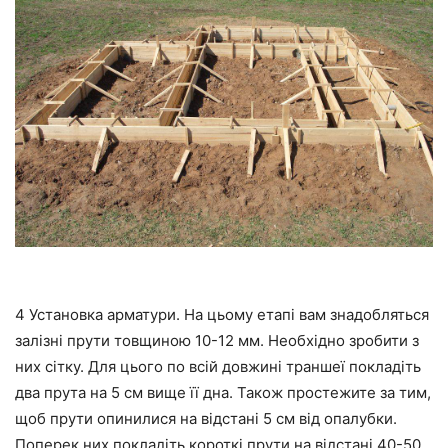
4 Установка арматури. На цьому етапі вам знадобляться
залізні прути товщиною 10-12 мм. Необхідно зробити з
них сітку. Для цього по всій довжині траншеї покладіть
два прута на 5 см вище її дна. Також простежите за тим,
щоб прути опинилися на відстані 5 см від опалубки.
Поперек них покладіть короткі прути на відстані 40-50