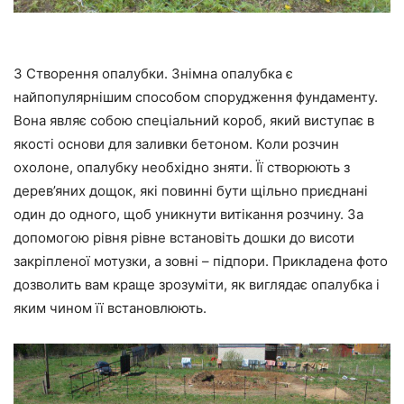
3 Створення опалубки. Знімна опалубка є
найпопулярнішим способом спорудження фундаменту.
Вона являє собою спеціальний короб, який виступає в
якості основи для заливки бетоном. Коли розчин
охолоне, опалубку необхідно зняти. Її створюють з
дерев’яних дощок, які повинні бути щільно приєднані
один до одного, щоб уникнути витікання розчину. За
допомогою рівня рівне встановіть дошки до висоти
закріпленої мотузки, а зовні – підпори. Прикладена фото
дозволить вам краще зрозуміти, як виглядає опалубка і
яким чином її встановлюють.