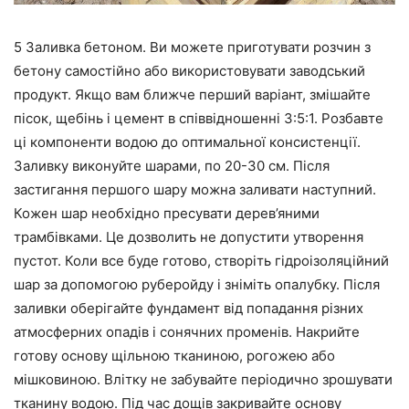
5 Заливка бетоном. Ви можете приготувати розчин з
бетону самостійно або використовувати заводський
продукт. Якщо вам ближче перший варіант, змішайте
пісок, щебінь і цемент в співвідношенні 3:5:1. Розбавте
ці компоненти водою до оптимальної консистенції.
Заливку виконуйте шарами, по 20-30 см. Після
застигання першого шару можна заливати наступний.
Кожен шар необхідно пресувати дерев’яними
трамбівками. Це дозволить не допустити утворення
пустот. Коли все буде готово, створіть гідроізоляційний
шар за допомогою руберойду і зніміть опалубку. Після
заливки оберігайте фундамент від попадання різних
атмосферних опадів і сонячних променів. Накрийте
готову основу щільною тканиною, рогожею або
мішковиною. Влітку не забувайте періодично зрошувати
тканину водою. Під час дощів закривайте основу