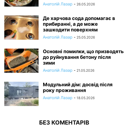
Анатолій Лазар
-
26.05.2026
Де харчова сода допомагає в
прибиранні, а де може
зашкодити поверхням
Анатолій Лазар
-
25.05.2026
Основні помилки, що призводять
до руйнування бетону після
зими
Анатолій Лазар
-
21.05.2026
Модульний дім: досвід після
року проживання
Анатолій Лазар
-
18.05.2026
БЕЗ КОМЕНТАРІВ