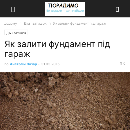
додому
Дім і затишок
Як залити фундамент під гараж
Дім і затишок
Як залити фундамент під
гараж
0
по
Анатолій Лазар
-
31.03.2015