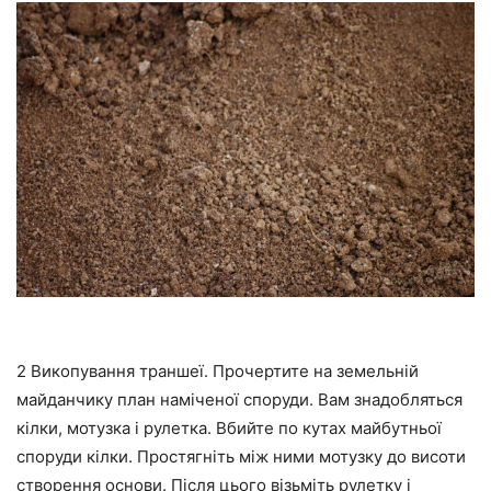
2 Викопування траншеї. Прочертите на земельній
майданчику план наміченої споруди. Вам знадобляться
кілки, мотузка і рулетка. Вбийте по кутах майбутньої
споруди кілки. Простягніть між ними мотузку до висоти
створення основи. Після цього візьміть рулетку і