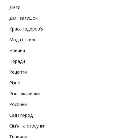
Дієти
Дім і затишок
Краса і здоров'я
Мода і стиль
Новини
Поради
Рецепти
Різне
Різні цікавинки
Рослини
Сад і город
Сім'я та стосунки
Тварини