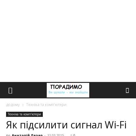
додому
Техніка та комп'ютери
Техніка та комп'ютери
Як підсилити сигнал Wi-Fi
по
Анатолій Лазар
-
31.03.2015
0