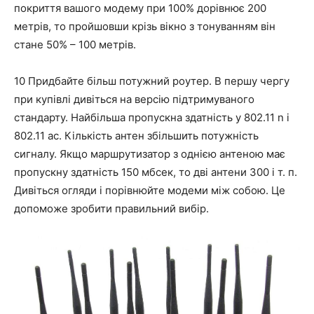
покриття вашого модему при 100% дорівнює 200
метрів, то пройшовши крізь вікно з тонуванням він
стане 50% – 100 метрів.
10 Придбайте більш потужний роутер. В першу чергу
при купівлі дивіться на версію підтримуваного
стандарту. Найбільша пропускна здатність у 802.11 n і
802.11 ac. Кількість антен збільшить потужність
сигналу. Якщо маршрутизатор з однією антеною має
пропускну здатність 150 мбсек, то дві антени 300 і т. п.
Дивіться огляди і порівнюйте модеми між собою. Це
допоможе зробити правильний вибір.