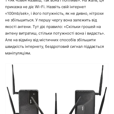
1 «Як човен назвеш, так вона і попливе». На жаль, ця
приказка не діє Wi-Fi. Назвіть свій інтернет
«100mb/sek», і його потужність, як не дивно, нітрохи
не збільшиться. У першу чергу вона залежить від
якості антени. Тут діє правило: «Скільки грошей на
антену витратиш, стільки потужності вона і видасть».
Але на відміну від містичних способів збільшити
швидкість інтернету, бездротовий сигнал піддається
маніпуляціям.