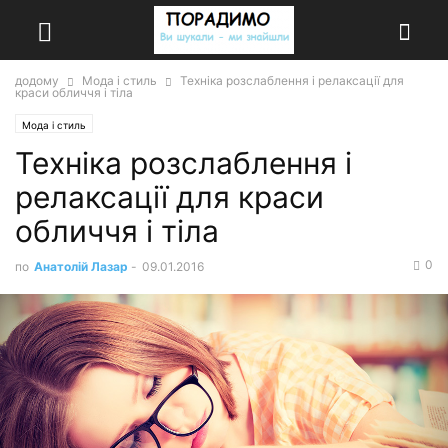
додому
Мода і стиль
Техніка розслаблення і релаксації для
краси обличчя і тіла
Мода і стиль
Техніка розслаблення і
релаксації для краси
обличчя і тіла
0
по
Анатолій Лазар
-
09.01.2016