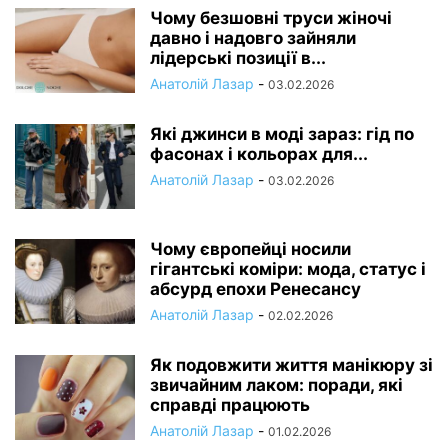
Чому безшовні труси жіночі
давно і надовго зайняли
лідерські позиції в...
Анатолій Лазар
-
03.02.2026
Які джинси в моді зараз: гід по
фасонах і кольорах для...
Анатолій Лазар
-
03.02.2026
Чому європейці носили
гігантські коміри: мода, статус і
абсурд епохи Ренесансу
Анатолій Лазар
-
02.02.2026
Як подовжити життя манікюру зі
звичайним лаком: поради, які
справді працюють
Анатолій Лазар
-
01.02.2026