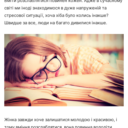
Вміти розслаблятися повинен кожен. Адже в сучасному
світі ми іноді знаходимося в дуже напруженій та
стресової ситуації, хоча хіба було колись інакше?
Швидше за все, люди на багато дивилися інакше.
Жінка завжди хоче залишатися молодою і красивою, і
тому вміння розслаблятися, вона повинна володіти.