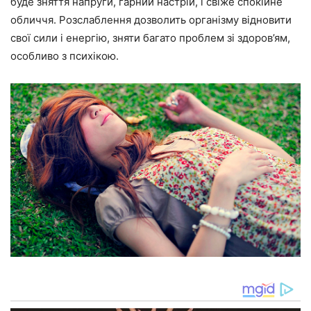
буде зняття напруги, гарний настрій, і свіже спокійне
обличчя. Розслаблення дозволить організму відновити
свої сили і енергію, зняти багато проблем зі здоров’ям,
особливо з психікою.