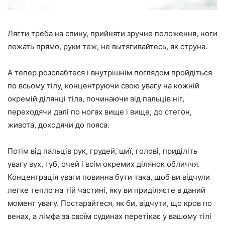
Лягти треба на спину, прийняти зручне положення, ноги
лежать прямо, руки теж, не вытягивайтесь, як струна.
А тепер розслабтеся і внутрішнім поглядом пройдіться
по всьому тілу, концентруючи свою увагу на кожній
окремій ділянці тіла, починаючи від пальців ніг,
переходячи далі по ногах вище і вище, до стегон,
живота, доходячи до пояса.
Потім від пальців рук, грудей, шиї, голові, приділіть
увагу вух, губ, очей і всім окремих ділянок обличчя.
Концентрація уваги повинна бути така, щоб ви відчули
легке тепло на тій частині, яку ви приділяєте в даний
момент увагу. Постарайтеся, як би, відчути, що кров по
венах, а лімфа за своїм судинах перетікає у вашому тілі