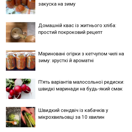
закуска на зиму
Домашній квас із житнього хліба:
простий покроковий рецепт
Мариновані огірки з кетчупом чилі на
зиму: хрусткі й ароматні
П’ять варіантів малосольної редиски:
швидкі маринади на будь-який смак
Швидкий сендвіч із кабачків у
мікрохвильовці за 10 хвилин