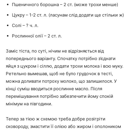
Пшеничного борошна – 2 ст. (може трохи менше)
Цукру – 1-2 ст. л. (ласунам слід додати ще стільки ж)
Солі – ? ч. л.
Рослинної олії – 2 ст. л.
Заміс тіста, по суті, нічим не відрізняється від
попереднього варіанту. Спочатку потрібно з’єднати
яйця з цукром і сіллю, додати трохи молока і всю муку.
Ретельно вымешав, щоб не було грудочок в тесті,
можна доливати потроху молоко, що залишилося. У
кінці суміш вводиться рослинне масло. Після
перемішування потрібно забезпечити йому спокій
мінімум на півгодини.
Тепер за тією ж схемою треба добре розігріти
сковороду, змастити її олією або жиром і ополоником