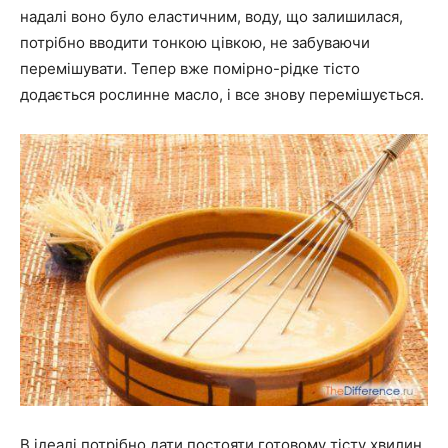
надалі воно було еластичним, воду, що залишилася,
потрібно вводити тонкою цівкою, не забуваючи
перемішувати. Тепер вже помірно-рідке тісто
додається рослинне масло, і все знову перемішується.
В ідеалі потрібно дати постояти готовому тісту хвилин