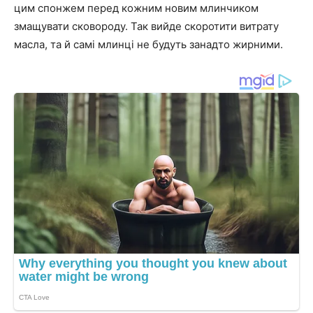
цим спонжем перед кожним новим млинчиком
змащувати сковороду. Так вийде скоротити витрату
масла, та й самі млинці не будуть занадто жирними.