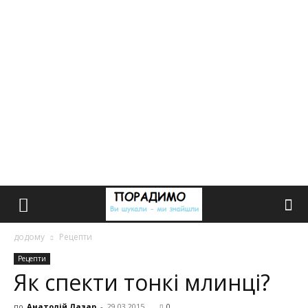
додому
Рецепти
Рецепти
Як спекти тонкі млинці?
по
Анатолій Лазар
-
29.03.2015
0