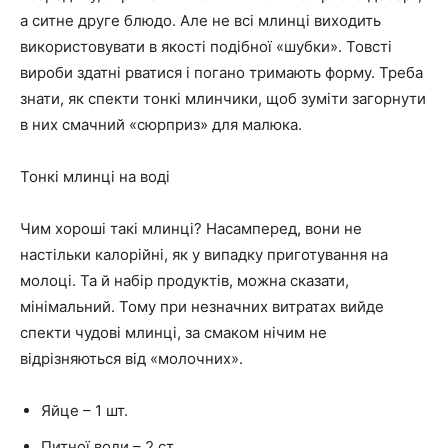
а ситне друге блюдо. Але не всі млинці виходить
використовувати в якості подібної «шубки». Товсті
вироби здатні рватися і погано тримають форму. Треба
знати, як спекти тонкі млинчики, щоб зуміти загорнути
в них смачний «сюрприз» для малюка.
Тонкі млинці на воді
Чим хороші такі млинці? Насамперед, вони не
настільки калорійні, як у випадку приготування на
молоці. Та й набір продуктів, можна сказати,
мінімальний. Тому при незначних витратах вийде
спекти чудові млинці, за смаком нічим не
відрізняються від «молочних».
Яйце – 1 шт.
Питної води – 2 ст.