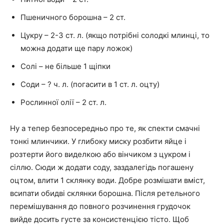
Пшеничного борошна – 2 ст.
Цукру – 2-3 ст. л. (якщо потрібні солодкі млинці, то
можна додати ще пару ложок)
Солі – не більше 1 щіпки
Соди – ? ч. л. (погасити в 1 ст. л. оцту)
Рослинної олії – 2 ст. л.
Ну а тепер безпосередньо про те, як спекти смачні
тонкі млинчики. У глибоку миску розбити яйце і
розтерти його виделкою або вінчиком з цукром і
сіллю. Сюди ж додати соду, заздалегідь погашену
оцтом, влити 1 склянку води. Добре розмішати вміст,
всипати обидві склянки борошна. Після ретельного
перемішування до повного розчинення грудочок
вийде досить густе за консистенцією тісто. Щоб