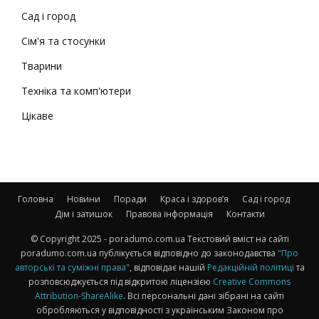
Сад і город
Сім'я та стосунки
Тварини
Техніка та комп'ютери
Цікаве
Головна
Новини
Поради
Краса і здоров’я
Сад і город
Дім і затишок
Правова інформація
Контакти
© Copyright 2025 - poradumo.com.ua Текстовий вміст на сайті
poradumo.com.ua публікується відповідно до законодавства
"Про
авторські та суміжні права"
, відповідає нашій
Редакційній політиці
та
розповсюджується під відкритою ліцензією
Creative Commons
Attribution-ShareAlike
. Всі персональні дані зібрані на сайті
обробляються у відповідності з українським Законом про