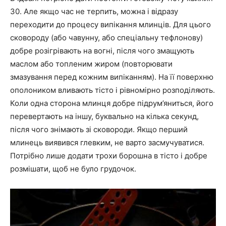
30. Але якщо час не терпить, можна і відразу
переходити до процесу випікання млинців. Для цього
сковороду (або чавунну, або спеціальну тефлонову)
добре розігрівають на вогні, після чого змащують
маслом або топленим жиром (повторювати
змазування перед кожним випіканням). На її поверхню
ополоником вливають тісто і рівномірно розподіляють.
Коли одна сторона млинця добре підрум’яниться, його
перевертають на іншу, буквально на кілька секунд,
після чого знімають зі сковороди. Якщо перший
млинець виявився глевким, не варто засмучуватися.
Потрібно лише додати трохи борошна в тісто і добре
розмішати, щоб не було грудочок.