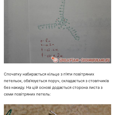
Спочатку набирається кільце з п’яти повітряних
петельок, обв’язується поруч, складається з стовпчиків
без накиду. На цій основі додається сторона листа з
семи повітряних петель: