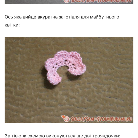
Ось яка вийде акуратна заготівля для майбутнього
квітки:
За тією ж схемою виконуються ще дві трояндочки: