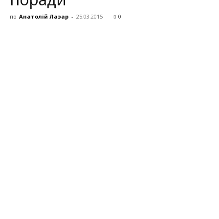
по
Анатолій Лазар
-
25.03.2015
0