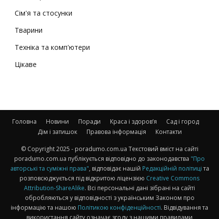
Сім'я та стосунки
Тварини
Техніка та комп'ютери
Цікаве
Головна
Новини
Поради
Краса і здоров’я
Сад і город
Дім і затишок
Правова інформація
Контакти
© Copyright 2025 - poradumo.com.ua Текстовий вміст на сайті
poradumo.com.ua публікується відповідно до законодавства
"Про
авторські та суміжні права"
, відповідає нашій
Редакційній політиці
та
розповсюджується під відкритою ліцензією
Creative Commons
Attribution-ShareAlike
. Всі персональні дані зібрані на сайті
обробляються у відповідності з українським Законом про
інформацію та нашою
Політикою конфіденційності
. Відвідування та
використання сайту означає згоду з нашими правилами