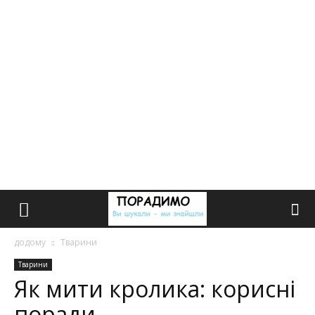
додому
Тварини
Тварини
Як мити кролика: корисні
поради