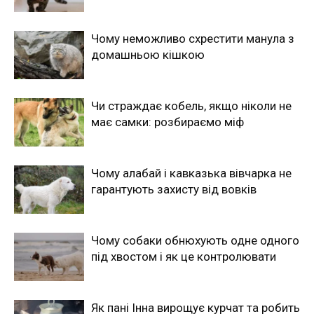
Чому неможливо схрестити манула з
домашньою кішкою
Чи страждає кобель, якщо ніколи не
має самки: розбираємо міф
Чому алабай і кавказька вівчарка не
гарантують захисту від вовків
Чому собаки обнюхують одне одного
під хвостом і як це контролювати
Як пані Інна вирощує курчат та робить