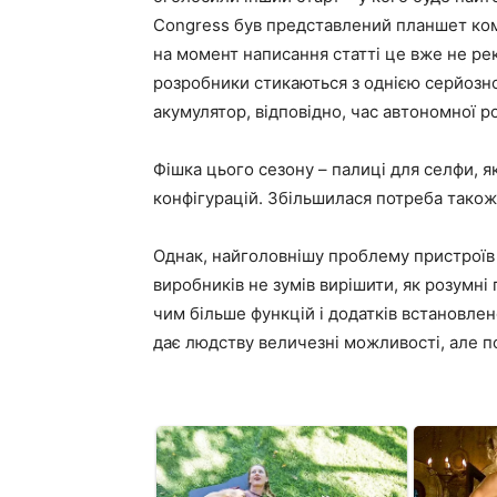
Congress був представлений планшет комп
на момент написання статті це вже не ре
розробники стикаються з однією серйозн
акумулятор, відповідно, час автономної 
Фішка цього сезону – палиці для селфи, як
конфігурацій. Збільшилася потреба також
Однак, найголовнішу проблему пристроїв –
виробників не зумів вирішити, як розумні 
чим більше функцій і додатків встановлен
дає людству величезні можливості, але п