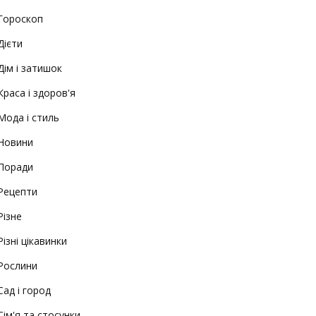
Гороскоп
Дієти
Дім і затишок
Краса і здоров'я
Мода і стиль
Новини
Поради
Рецепти
Різне
Різні цікавинки
Рослини
Сад і город
Сім'я та стосунки