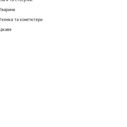
Тварини
Техніка та комп'ютери
Цікаве