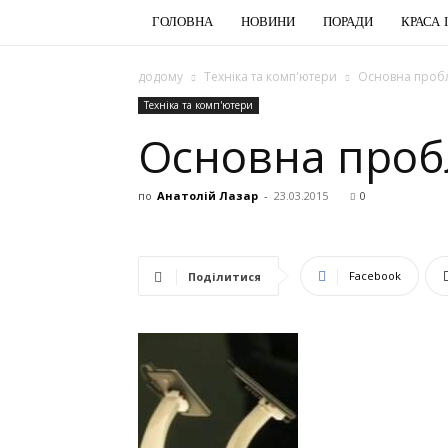
ГОЛОВНА
НОВИНИ
ПОРАДИ
КРАСА 
додому
Техніка та комп'ютери
Основна пробл
Техніка та комп'ютери
Основна пробл
по
Анатолій Лазар
-
23.03.2015
0
Facebook
Поділитися