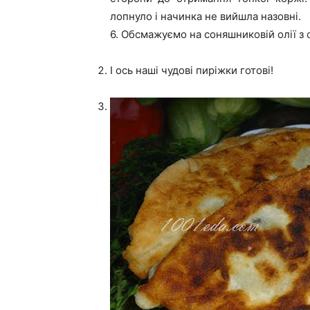
лопнуло і начинка не вийшла назовні.
6. Обсмажуємо на соняшниковій олії з 
І ось наші чудові пиріжки готові!