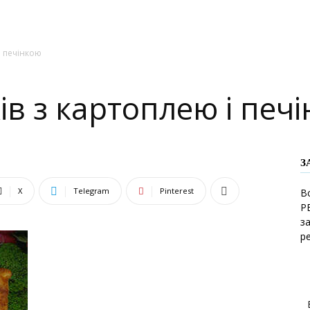
і печінкою
ів з картоплею і печ
З
X
Telegram
Pinterest
В
Р
з
р