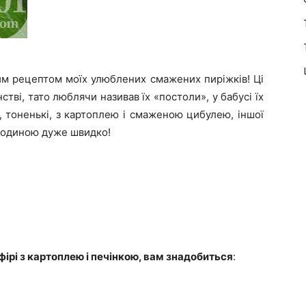
им рецептом моїх улюблених смажених пиріжків! Ці
стві, тато люблячи називав їх «постоли», у бабусі їх
, тоненькі, з картоплею і смаженою цибулею, іншої
 родиною дуже швидко!
ірі з картоплею і печінкою, вам знадобиться
: