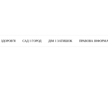
І ЗДОРОВ’Я
САД І ГОРОД
ДІМ І ЗАТИШОК
ПРАВОВА ІНФОРМА