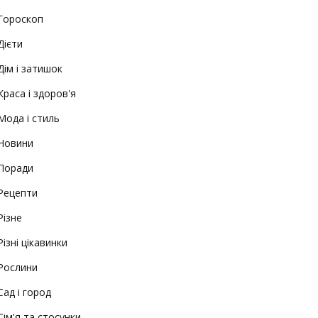
Гороскоп
Дієти
Дім і затишок
Краса і здоров'я
Мода і стиль
Новини
Поради
Рецепти
Різне
Різні цікавинки
Рослини
Сад і город
Сім'я та стосунки