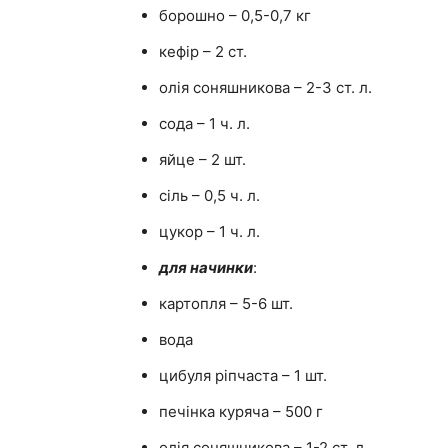
борошно – 0,5-0,7 кг
кефір – 2 ст.
олія соняшникова – 2-3 ст. л.
сода – 1 ч. л.
яйце – 2 шт.
сіль – 0,5 ч. л.
цукор – 1 ч. л.
для начинки
:
картопля – 5-6 шт.
вода
цибуля ріпчаста – 1 шт.
печінка куряча – 500 г
олія соняшникова – 1-2 ст. л.