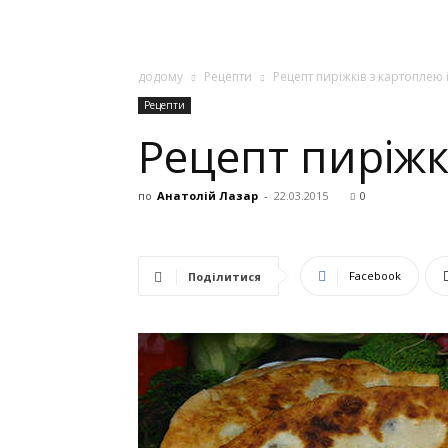
додому
Рецепти
Рецепт пиріжків з картоплею 
Рецепти
Рецепт пиріжк
по
Анатолій Лазар
-
22.03.2015
0
Facebook
Поділитися