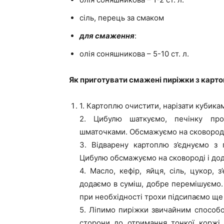
сіль, перець за смаком
для смаження
:
олія соняшникова – 5-10 ст. л.
Як приготувати смажені пиріжки з карто
1. Картоплю очистити, нарізати кубика
2. Цибулю шаткуємо, печінку про
шматочками. Обсмажуємо на сковороді 
3. Відварену картоплю з’єднуємо з
Цибулю обсмажуємо на сковороді і до
4. Масло, кефір, яйця, сіль, цукор,
додаємо в суміш, добре перемішуємо.
при необхідності трохи підсипаємо ще 
5. Ліпимо пиріжки звичайним способом
сторони до отримання тонкої коржі.