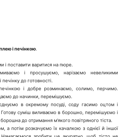
плею і печінкою
.
ми і поставити варитися на пюре.
миваємо і просушуємо, нарізаємо невеликими
печінку до готовності.
 печінкою і добре розминаємо, солимо, перчимо.
даємо до начинки, перемішуємо.
 з’єднуємо в окремому посуді, соду гасимо оцтом і
 Готову суміш виливаємо в борошно, перемішуємо і
борошна до отримання м’якого повітряного тіста.
, а потім розкачуємо їх качалкою з однієї й іншої
 Намагаємося зробити це акуратно, щоб тісто не