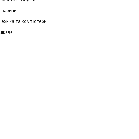
Тварини
Техніка та комп'ютери
Цікаве