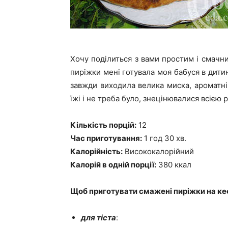
Хочу поділиться з вами простим і смачн
пиріжки мені готувала моя бабуся в дитин
завжди виходила велика миска, ароматні
їжі і не треба було, знецінювалися всією
Кількість порцій:
12
Час приготування:
1 год 30 хв.
Калорійність:
Висококалорійний
Калорій в одній порції:
380 ккал
Щоб приготувати смажені пиріжки на кеф
для тіста
: