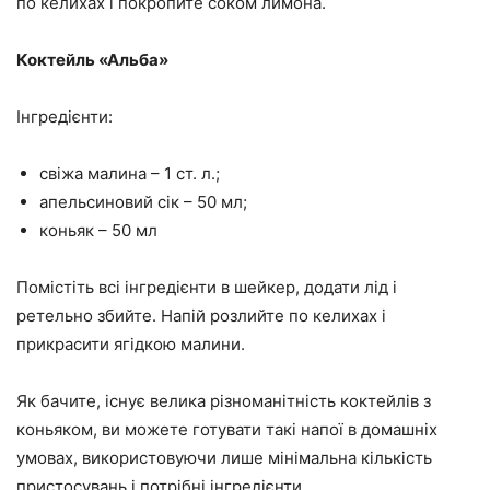
по келихах і покропите соком лимона.
Коктейль «Альба»
Інгредієнти:
свіжа малина – 1 ст. л.;
апельсиновий сік – 50 мл;
коньяк – 50 мл
Помістіть всі інгредієнти в шейкер, додати лід і
ретельно збийте. Напій розлийте по келихах і
прикрасити ягідкою малини.
Як бачите, існує велика різноманітність коктейлів з
коньяком, ви можете готувати такі напої
в домашніх
умовах
, використовуючи лише мінімальна кількість
пристосувань і потрібні інгредієнти.