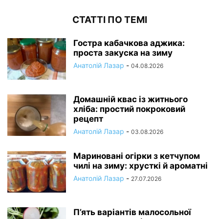
СТАТТІ ПО ТЕМІ
Гостра кабачкова аджика:
проста закуска на зиму
Анатолій Лазар
-
04.08.2026
Домашній квас із житнього
хліба: простий покроковий
рецепт
Анатолій Лазар
-
03.08.2026
Мариновані огірки з кетчупом
чилі на зиму: хрусткі й ароматні
Анатолій Лазар
-
27.07.2026
П’ять варіантів малосольної