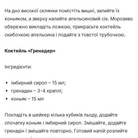
На дно високої склянки помістіть вишні, залийте їх
коньяком, а зверху налийте апельсиновий сік. Морозиво
обережно викладіть ложкою, прикрасьте коктейль
скибочкою апельсина і подайте з товстої трубочкою.
Коктейль «Гренадер»
Інгредієнти:
імбирний сироп – 15 мл;
гренадин – 3-4 краплі;
коньяк – 15 мл
Покладіть в шейкер кілька кубиків льоду, додайте
спочатку коньяк і імбирний сироп. Змішайте, додайте
гренадін і змішайте повторно. Готовий напій розлийте