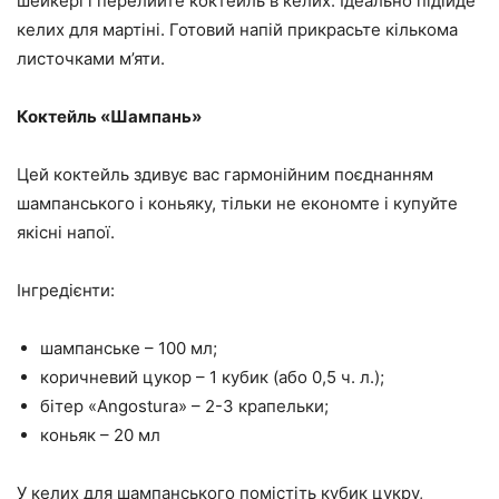
шейкері і перелийте коктейль в келих. Ідеально підійде
келих для мартіні. Готовий напій прикрасьте кількома
листочками м’яти.
Коктейль «Шампань»
Цей коктейль здивує вас гармонійним поєднанням
шампанського і коньяку, тільки не економте і купуйте
якісні напої.
Інгредієнти:
шампанське – 100 мл;
коричневий цукор – 1 кубик (або 0,5 ч. л.);
бітер «Angostura» – 2-3 крапельки;
коньяк – 20 мл
У келих для шампанського помістіть кубик цукру,