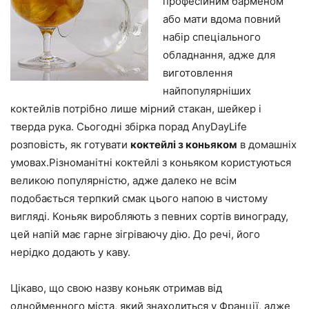
професійним барменом
або мати вдома повний
набір спеціального
обладнання, адже для
виготовлення
найпопулярніших
коктейлів потрібно лише мірний стакан, шейкер і
тверда рука. Сьогодні збірка порад AnyDayLife
розповість, як готувати
коктейлі з коньяком
в домашніх
умовах.Різноманітні коктейлі з коньяком користуються
великою популярністю, адже далеко не всім
подобається
терпкий смак цього напою
в чистому
вигляді. Коньяк виробляють з певних сортів винограду,
цей напій має гарне зігріваючу дію. До речі, його
нерідко додають у каву.
Цікаво, що свою назву коньяк
отримав від
однойменного міста
, який знаходиться у Франції, адже