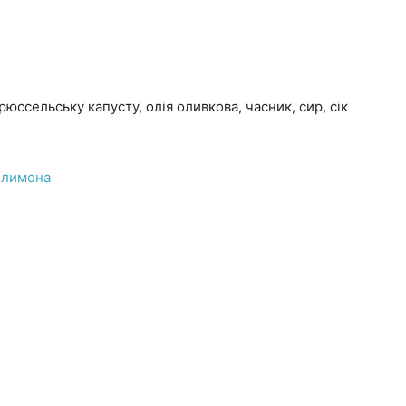
юссельську капусту, олія оливкова, часник, сир, сік
з лимона