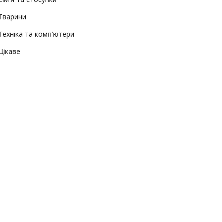
Тварини
Техніка та комп'ютери
Цікаве