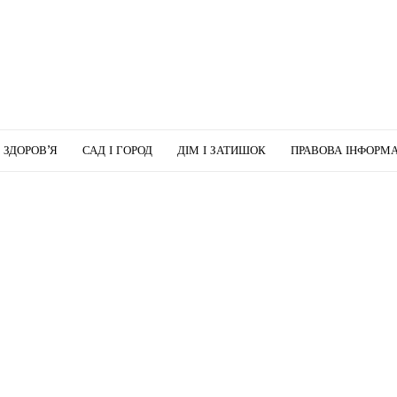
І ЗДОРОВ’Я
САД І ГОРОД
ДІМ І ЗАТИШОК
ПРАВОВА ІНФОРМА