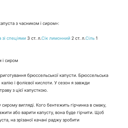
апуста з часником і сиром»:
 зі спеціями
3 ст. л.
Сік лимонний
2 ст. л.
Сіль
1
 і сиром
риготування брюссельської капусти. Брюссельська
калію і фолієвої кислоти. У сезон я завжди
раву з цієї капусткою.
 сирому вигляді. Кого бентежить гірчинка в смаку,
мажити або варити капусту, вона буде гірчити. Щоб
та, на зрізаної качані раджу зробити