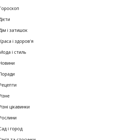
Гороскоп
Дієти
Дім і затишок
Краса і здоров'я
Мода і стиль
Новини
Поради
Рецепти
Різне
Різні цікавинки
Рослини
Сад і город
Сім'я та стосунки