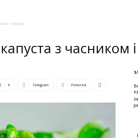
иком і сиром
капуста з часником 
З
X
Telegram
Pinterest
В
Р
з
р