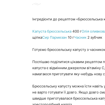
Інгредієнти до рецептом «Брюссельська к
Капуста брюссельська
400 г
Олія оливкова
щіпка
Сир Пармезан
10 г
Часник
2 зубчик
Готуємо брюссельську капусту з часником
Поспішаю поділитися цікавим рецептом п
капуста є відмінним джерелом вітаміну С, 
намагаюся приготувати яку-небудь нову ст
Брюссельську капусту можна їсти навіть у
не варто готувати її довго. Якщо довго с
швидше приготувалася брюссельська капус
хрестоподібний надріз.