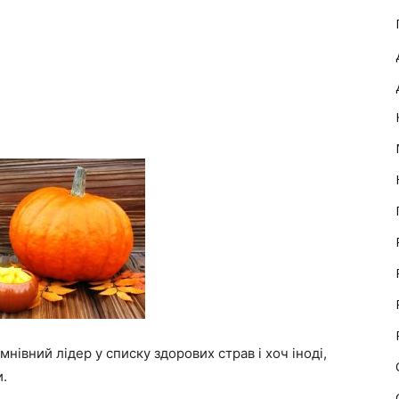
нівний лідер у списку здорових страв і хоч іноді,
и.