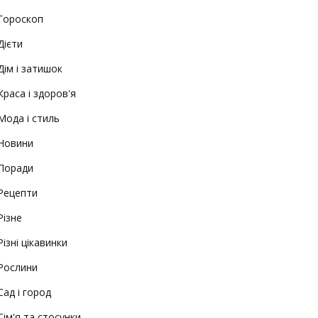
Гороскоп
Дієти
Дім і затишок
Краса і здоров'я
Мода і стиль
Новини
Поради
Рецепти
Різне
Різні цікавинки
Рослини
Сад і город
Сім'я та стосунки