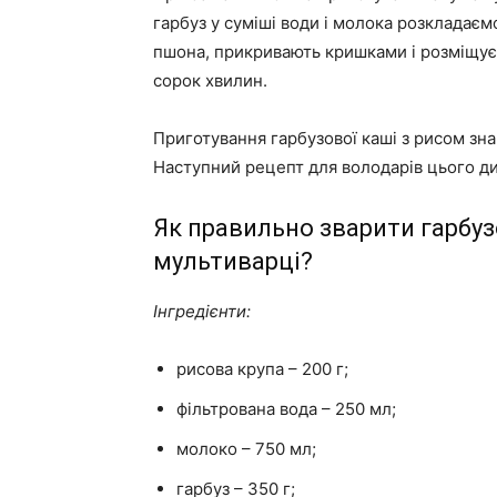
гарбуз у суміші води і молока розкладає
пшона, прикривають кришками і розміщуєм
сорок хвилин.
Приготування гарбузової каші з рисом зн
Наступний рецепт для володарів цього д
Як правильно зварити гарбуз
мультиварці?
Інгредієнти:
рисова крупа – 200 г;
фільтрована вода – 250 мл;
молоко – 750 мл;
гарбуз – 350 г;