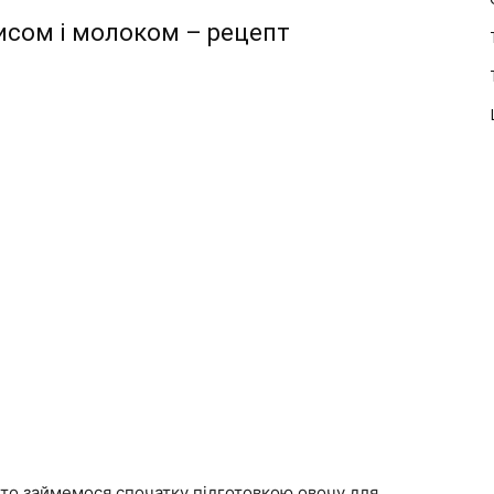
рисом і молоком – рецепт
, то займемося спочатку підготовкою овочу для