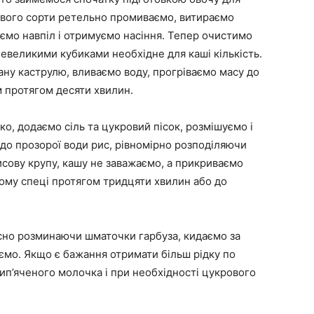
ового сорти ретельно промиваємо, витираємо
аємо навпіл і отримуємо насіння. Тепер очистимо
невеликими кубиками необхідне для каші кількість.
ану каструлю, вливаємо воду, прогріваємо масу до
 протягом десяти хвилин.
ко, додаємо сіль та цукровий пісок, розмішуємо і
о прозорої води рис, рівномірно розподіляючи
рисову крупу, кашу не заважаємо, а прикриваємо
ому спеці протягом тридцяти хвилин або до
сно розминаючи шматочки гарбуза, кидаємо за
ємо. Якщо є бажання отримати більш рідку по
кип’яченого молочка і при необхідності цукрового