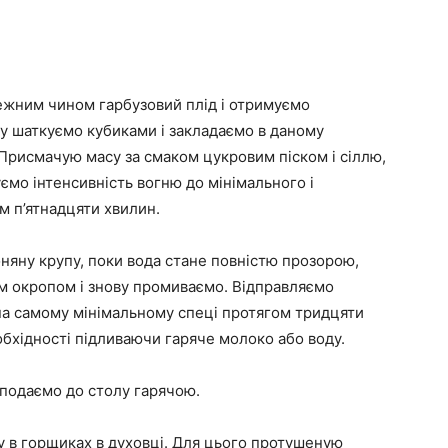
ежним чином гарбузовий плід і отримуємо
ку шаткуємо кубиками і закладаємо в даному
 Присмачую масу за смаком цукровим піском і сіллю,
ємо інтенсивність вогню до мінімального і
м п’ятнадцяти хвилин.
няну крупу, поки вода стане повністю прозорою,
м окропом і знову промиваємо. Відправляємо
 на самому мінімальному спеці протягом тридцяти
обхідності підливаючи гаряче молоко або воду.
 подаємо до столу гарячою.
у в горщиках в духовці. Для цього протушеную