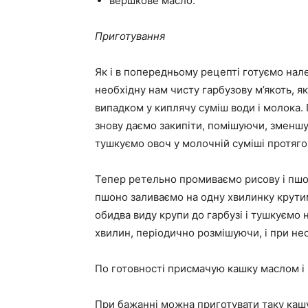
вершкове масло.
Приготування
Як і в попередньому рецепті готуємо нал
необхідну нам чисту гарбузову м’якоть, я
випадком у киплячу суміш води і молока.
знову даємо закипіти, помішуючи, зменшу
тушкуємо овоч у молочній суміші протяго
Тепер ретельно промиваємо рисову і пшо
пшоно заливаємо на одну хвилинку крути
обидва виду крупи до гарбузі і тушкуємо
хвилин, періодично розмішуючи, і при не
По готовності присмачую кашку маслом і
При бажанні можна приготувати таку каш