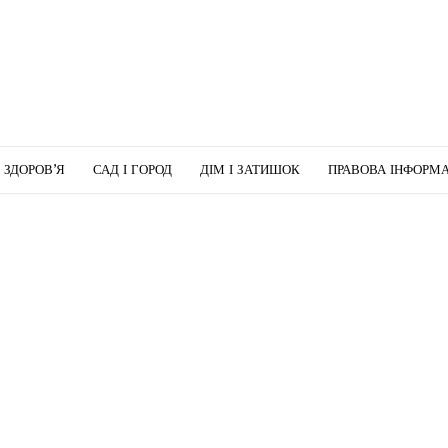
І ЗДОРОВ’Я
САД І ГОРОД
ДІМ І ЗАТИШОК
ПРАВОВА ІНФОРМА