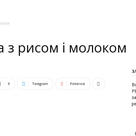
локом
а з рисом і молоком
З
X
Telegram
Pinterest
В
Р
з
р