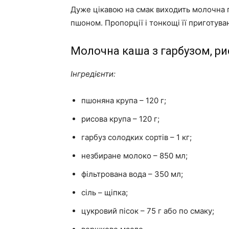
Дуже цікавою на смак виходить молочна г
пшоном. Пропорції і тонкощі її приготув
Молочна каша з гарбузом, р
Інгредієнти:
пшоняна крупа – 120 г;
рисова крупа – 120 г;
гарбуз солодких сортів – 1 кг;
незбиране молоко – 850 мл;
фільтрована вода – 350 мл;
сіль – щіпка;
цукровий пісок – 75 г або по смаку;