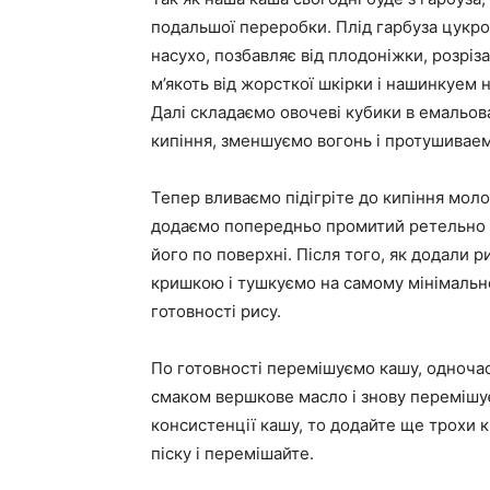
подальшої переробки. Плід гарбуза цукр
насухо, позбавляє від плодоніжки, розріз
м’якоть від жорсткої шкірки і нашинкуем 
Далі складаємо овочеві кубики в емальов
кипіння, зменшуємо вогонь і протушиваем
Тепер вливаємо підігріте до кипіння моло
додаємо попередньо промитий ретельно д
його по поверхні. Після того, як додали 
кришкою і тушкуємо на самому мінімальн
готовності рису.
По готовності перемішуємо кашу, одноча
смаком вершкове масло і знову перемішу
консистенції кашу, то додайте ще трохи 
піску і перемішайте.