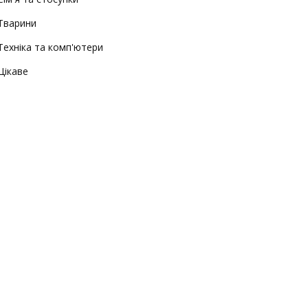
Тварини
Техніка та комп'ютери
Цікаве