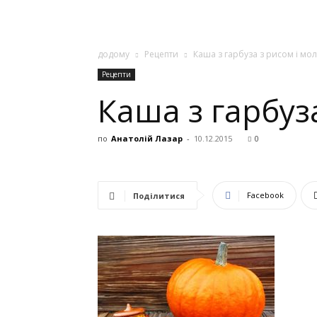
додому
Рецепти
Каша з гарбуза з рисом і мо
Рецепти
Каша з гарбуз
по
Анатолій Лазар
-
10.12.2015
0
Facebook
Поділитися