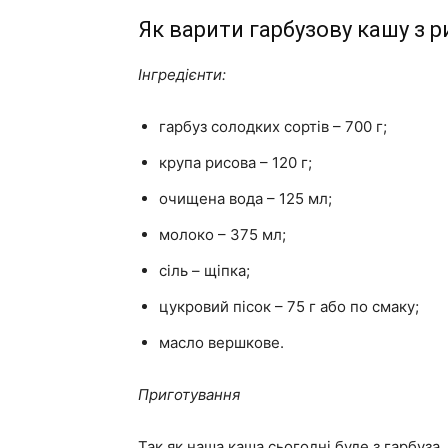
Як варити гарбузову кашу з 
Інгредієнти:
гарбуз солодких сортів – 700 г;
крупа рисова – 120 г;
очищена вода – 125 мл;
молоко – 375 мл;
сіль – щіпка;
цукровий пісок – 75 г або по смаку;
масло вершкове.
Приготування
Так як наша каша сьогодні буде з гарбуза