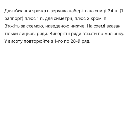
Для в’язання зразка візерунка наберіть на спиці 34 п. (1
раппорт) плюс 1 п. для симетрії, плюс 2 кром. п.
В’яжіть за схемою, наведеною нижче. На схемі вказані
тільки лицьові ряди. Виворітні ряди в’язати по малюнку.
У висоту повторюйте з 1-го по 28-й ряд.