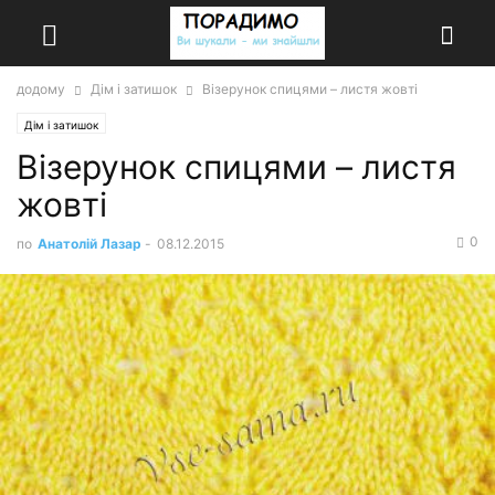
додому
Дім і затишок
Візерунок спицями – листя жовті
Дім і затишок
Візерунок спицями – листя
жовті
0
по
Анатолій Лазар
-
08.12.2015