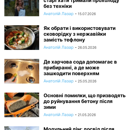
старі хати тримали прохолоду
без техніки
Анатолій Лазар
-
15.07.2026
Як обрати і використовувати
сковорідку з нержавійки
замість тефлону
Анатолій Лазар
-
26.05.2026
Де харчова сода допомагає в
прибиранні, а де може
зашкодити поверхням
Анатолій Лазар
-
25.05.2026
Основні помилки, що призводять
до руйнування бетону після
зими
Анатолій Лазар
-
21.05.2026
Модульний дім: досвід після