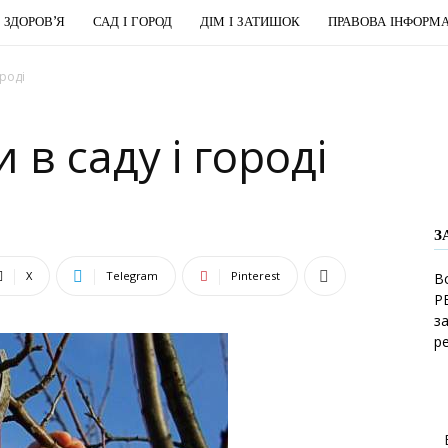
І ЗДОРОВ’Я
САД І ГОРОД
ДІМ І ЗАТИШОК
ПРАВОВА ІНФОРМА
ороді
 в саду і городі
З
X
Telegram
Pinterest
В
Р
з
р