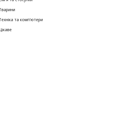
Тварини
Техніка та комп'ютери
Цікаве