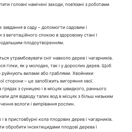
ити головні намічені заходи, пов’язані з роботами
е завдання в саду – допомогти садовим і
 з вегетаційного спокою в здоровому стані і
 подальшим плодоутворенням.
ься утрамбовувати сніг навколо дерев і чагарників.
я гілки, як у молодих, так і у дорослих дерев. Щоб
о руйнують вилами або граблями. Хвойники
ї сторони – це запобіжить вигоряння хвої.
 грядах з суницею і в місцях швидкого, раннього
али для відводу талих вод в місцях з більш низьким
ення вологи і випрівання рослин.
 і в пристовбурні кола плодових дерев і чагарників.
ти обробити інсектицидами плодові дерева і