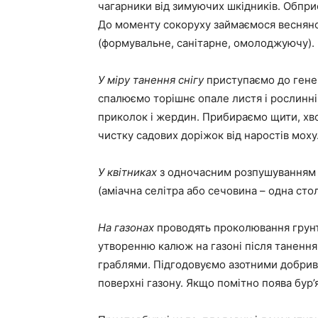
чагарники від зимуючих шкідників. Обпри
До моменту сокоруху займаємося весняної
(формувальне, санітарне, омолоджуючу).
У міру танення снігу
приступаємо до генер
спалюємо торішнє опале листя і рослинні
приколок і жердин. Прибираємо щити, хвой
чистку садових доріжок від наростів моху
У квітниках
з одночасним розпушуванням 
(аміачна селітра або сечовина – одна стол
На газонах
проводять проколювання грунту
утворенню калюж на газоні після танення 
граблями. Підгодовуємо азотними добрив
поверхні газону. Якщо помітно поява бур’я