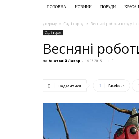
ГОЛОВНА
НОВИНИ
ПОРАДИ
КРАСА 
додому
Сад і город
Весняні роботи в саду і г
Сад і город
Весняні роботи
по
Анатолій Лазар
-
14.03.2015
0
Facebook
Поділитися