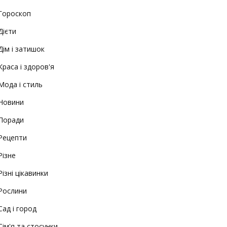
Гороскоп
Дієти
Дім і затишок
Краса і здоров'я
Мода і стиль
Новини
Поради
Рецепти
Різне
Різні цікавинки
Рослини
Сад і город
Сім'я та стосунки