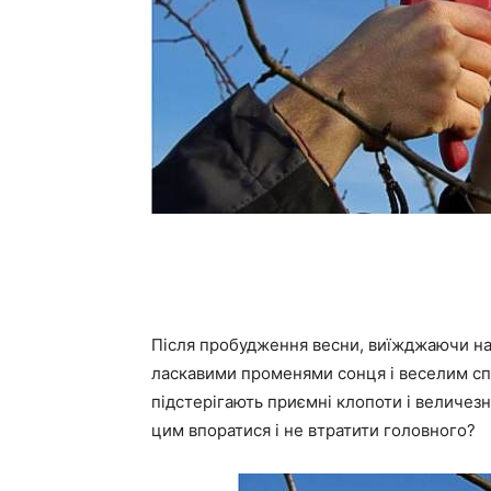
Після пробудження весни, виїжджаючи н
ласкавими променями сонця і веселим спі
підстерігають приємні клопоти і величезн
цим впоратися і не втратити головного?