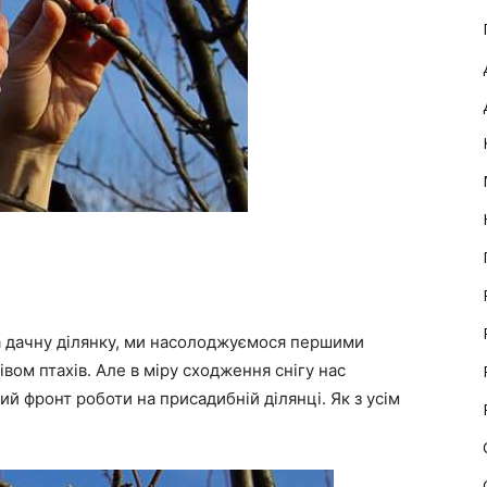
а дачну ділянку, ми насолоджуємося першими
вом птахів. Але в міру сходження снігу нас
ий фронт роботи на присадибній ділянці. Як з усім