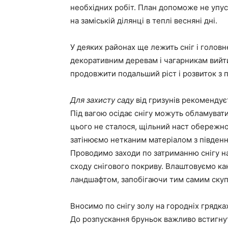
необхідних робіт. План допоможе не упуст
на заміській ділянці в теплі весняні дні.
У деяких районах ще лежить сніг і головн
декоративним деревам і чагарникам вийти
продовжити подальший ріст і розвиток з
Для захисту саду
від гризунів рекомендуєт
Під вагою осідає снігу можуть обламуватис
цього не сталося, щільний наст обережн
затінюємо нетканим матеріалом з південно
Проводимо заходи по затриманню снігу на
сходу снігового покриву. Влаштовуємо кан
ландшафтом, запобігаючи тим самим скупч
Вносимо по снігу золу на городніх грядках
До розпускання бруньок важливо встигну