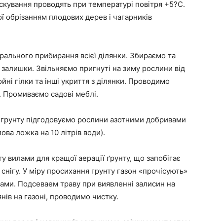
скування проводять при температурі повітря +5?С.
 обрізанням плодових дерев і чагарників
ального прибирання всієї ділянки. Збираємо та
 залишки. Звільняємо пригнуті на зиму рослини від
ні гілки та інші укриття з ділянки. Проводимо
. Промиваємо садові меблі.
грунту підгодовуємо рослини азотними добривами
ова ложка на 10 літрів води).
 вилами для кращої аерації ґрунту, що запобігає
снігу. У міру просихання грунту газон «прочісують»
ами. Подсеваем траву при виявленні залисин на
нів на газоні, проводимо чистку.