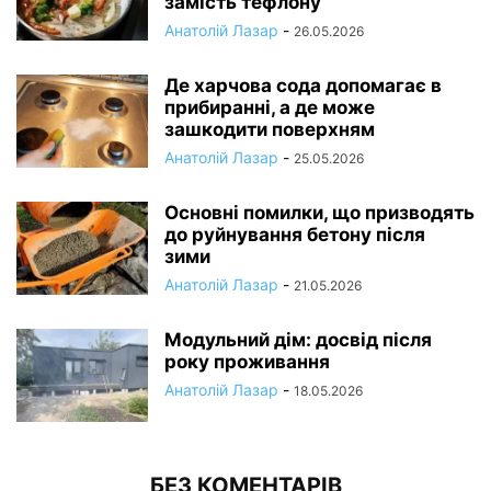
замість тефлону
Анатолій Лазар
-
26.05.2026
Де харчова сода допомагає в
прибиранні, а де може
зашкодити поверхням
Анатолій Лазар
-
25.05.2026
Основні помилки, що призводять
до руйнування бетону після
зими
Анатолій Лазар
-
21.05.2026
Модульний дім: досвід після
року проживання
Анатолій Лазар
-
18.05.2026
БЕЗ КОМЕНТАРІВ