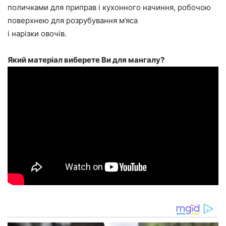
поличками для приправ і кухонного начиння, робочою
поверхнею для розрубування м’яса
і нарізки овочів.
Який матеріал виберете Ви для мангалу?