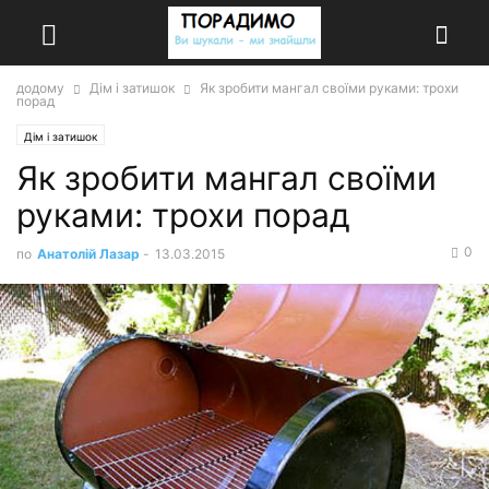
додому
Дім і затишок
Як зробити мангал своїми руками: трохи
порад
Дім і затишок
Як зробити мангал своїми
руками: трохи порад
0
по
Анатолій Лазар
-
13.03.2015