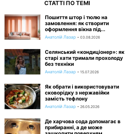
СТАТТІ ПО ТЕМІ
Пошиття штор і тюлю на
замовлення: як створити
оформлення вікна під...
Анатолій Лазар
-
03.08.2026
Селянський «кондиціонер»: як
старі хати тримали прохолоду
без техніки
Анатолій Лазар
-
15.07.2026
Як обрати і використовувати
сковорідку з нержавійки
замість тефлону
Анатолій Лазар
-
26.05.2026
Де харчова сода допомагає в
прибиранні, а де може
зашкодити поверхням