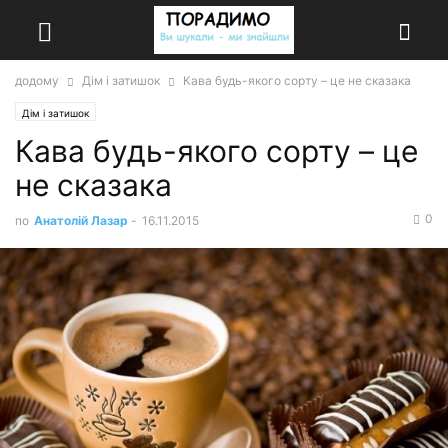
додому
Дім і затишок
Кава будь-якого сорту – це не сказака
Дім і затишок
Кава будь-якого сорту – це
не сказака
0
по
Анатолій Лазар
-
16.11.2015