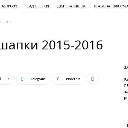
І ЗДОРОВ’Я
САД І ГОРОД
ДІМ І ЗАТИШОК
ПРАВОВА ІНФОРМА
5-2016
і шапки 2015-2016
З
X
Telegram
Pinterest
В
Р
з
р