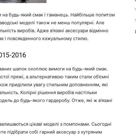
и на будь-який смак і гаманець. Найбільше попитом
аводські моделі також не менш популярні. Але
льність виробів. Адже в’язані аксесуари відмінно
 так і повсякденного кэжуальному стилю.
015-2016
заних шапок охоплює вимоги на будь-який смак.
стої пряжі, а альтернативою таким стали об’ємні
кож приділили увагу стильним доповненням, які
альність. Колірні рішення виробів настільки
дель до будь-якого гардеробу. Отже, які ж в’язані
залишаються цікаві моделі з помпонами. Сьогодні
те підібрати собі гарний аксесуар з хутряним