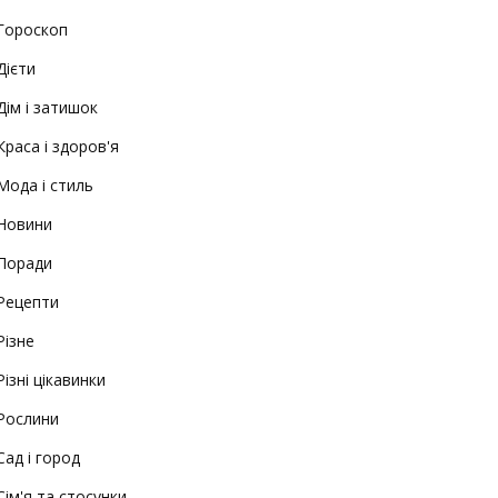
Гороскоп
Дієти
Дім і затишок
Краса і здоров'я
Мода і стиль
Новини
Поради
Рецепти
Різне
Різні цікавинки
Рослини
Сад і город
Сім'я та стосунки