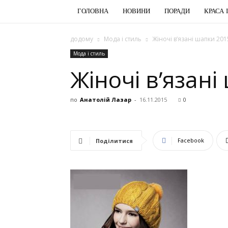
ГОЛОВНА
НОВИНИ
ПОРАДИ
КРАСА 
додому
Мода і стиль
Жіночі в’язані шапки 201
Мода і стиль
Жіночі в’язан
по
Анатолій Лазар
-
16.11.2015
0
Facebook
Поділитися