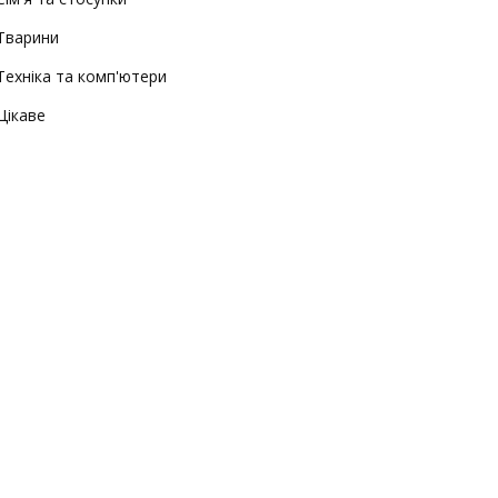
Тварини
Техніка та комп'ютери
Цікаве