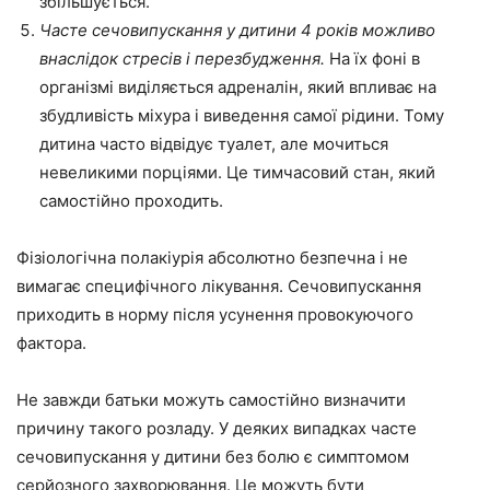
збільшується.
Часте сечовипускання у дитини 4 років можливо
внаслідок стресів і перезбудження.
На їх фоні в
організмі виділяється адреналін, який впливає на
збудливість міхура і виведення самої рідини. Тому
дитина часто відвідує туалет, але мочиться
невеликими порціями. Це тимчасовий стан, який
самостійно проходить.
Фізіологічна полакіурія абсолютно безпечна і не
вимагає специфічного лікування. Сечовипускання
приходить в норму після усунення провокуючого
фактора.
Не завжди батьки можуть самостійно визначити
причину такого розладу. У деяких випадках часте
сечовипускання у дитини без болю є симптомом
серйозного захворювання. Це можуть бути