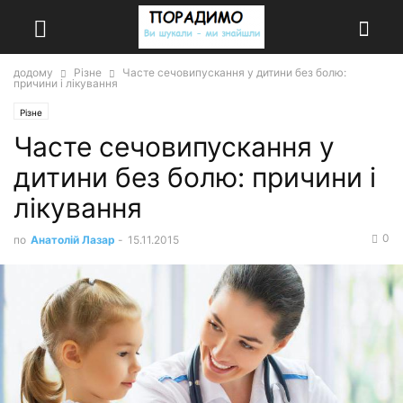
додому
Різне
Часте сечовипускання у дитини без болю:
причини і лікування
Різне
Часте сечовипускання у
дитини без болю: причини і
лікування
0
по
Анатолій Лазар
-
15.11.2015