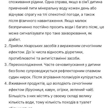
споживання рідини. Одна справа, якщо в сім’ї дитина
привчений пити мінеральну воду кожен день або
відчуває спрагу на тлі спекотної погоди, а також
після фізичного навантаження. Якщо малюк
безпричинно постійно просить води і багато пісяє, це
може сигналізувати про таке захворювання, як
діабет.
Прийом лікарських засобів з вираженим сечогінним
ефектом.
До їх числа відносять діуретики,
протиблювотні та антигістамінні засоби.
Переохолодження.
Часте сечовипускання у дитини
без болю супроводжується рефлекторним спазмом
судин нирок. Після зігрівання полакіурія купірується.
Вживання продуктів, що володіють сечогінним
ефектом (брусниця, кавун, огірки, зелений чай).
Більшість з них містять у своєму складі велику
кількість води, тому кількість походів в туалет