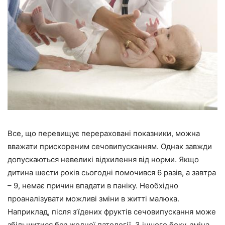
Все, що перевищує перераховані показники, можна
вважати прискореним сечовипусканням. Однак завжди
допускаються невеликі відхилення від норми. Якщо
дитина шести років сьогодні помочився 6 разів, а завтра
– 9, немає причин впадати в паніку. Необхідно
проаналізувати можливі зміни в житті малюка.
Наприклад, після з’їдених фруктів сечовипускання може
збільшитися без жодної патології. З іншого боку, зміна