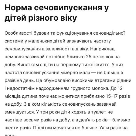
Норма сечовипускання у
дітей різного віку
Особливості будови та функціонування сечовидільної
системи у маленьких дітей визначають частоту
сечовипускання в залежності від віку. Наприклад,
немовля зазвичай потрібно близько 25 пелюшок на
добу. Винятком є діти на першому тижні життя. У них
частота сечовипускання мізерно мала — не більше 5
разів на день. Це обумовлено високими втратами рідини
і недостатнім надходженням грудного молока. До 12
місяців дитина починає мочитися приблизно 15-17 разів
на добу. З віком кількість сечовипускань зазвичай
зменшується. У три роки діти ходять в туалет не
частіше восьми разів на добу, а в дев’ять років – близько
шести разів. Підлітки мочаться не більше п’яти разів на
день.