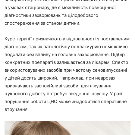
в умовах стаціонару, де є можливість повноцінної
діагностики захворювань та цілодобового
спостереження за станом дитини.
Курс терапії призначають у відповідності з поставленим
діагнозом, так як патологічну поллакиурию неможливо
подолати без впливу на головне захворювання. Підбір
конкретних препаратів залишається за лікарем. Спектр
використовуваних засобів при частому сечовипусканні
у дітей досить широкий. Наприклад, при неврозах
призначають заспокійливі засоби, для лікування
цукрового діабету потребує введення інсуліну. У разі
порушення роботи ЦНС може знадобитися оперативне
втручання.