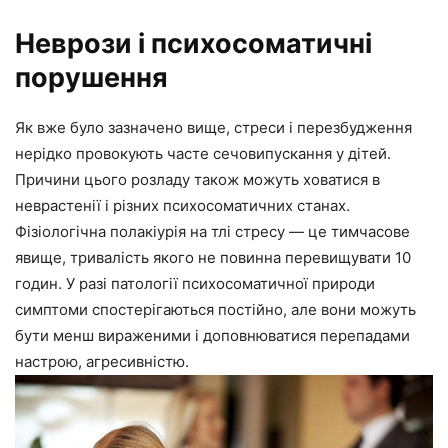
Неврози і психосоматичні
порушення
Як вже було зазначено вище, стреси і перезбудження
нерідко провокують часте сечовипускання у дітей.
Причини цього розладу також можуть ховатися в
неврастенії і різних психосоматичних станах.
Фізіологічна полакіурія на тлі стресу — це тимчасове
явище, тривалість якого не повинна перевищувати 10
годин. У разі патології психосоматичної природи
симптоми спостерігаються постійно, але вони можуть
бути менш вираженими і доповнюватися перепадами
настрою, агресивністю.