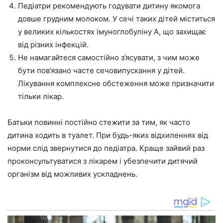
Педіатри рекомендують годувати дитину якомога
довше грудним молоком. У сечі таких дітей міститься
у великих кількостях імуноглобуліну А, що захищає
від різних інфекцій.
Не намагайтеся самостійно з’ясувати, з чим може
бути пов’язано часте сечовипускання у дітей.
Лікування комплексне обстеження може призначити
тільки лікар.
Батьки повинні постійно стежити за тим, як часто
дитина ходить в туалет. При будь-яких відхиленнях від
норми слід звернутися до педіатра. Краще зайвий раз
проконсультуватися з лікарем і убезпечити дитячий
організм від можливих ускладнень.