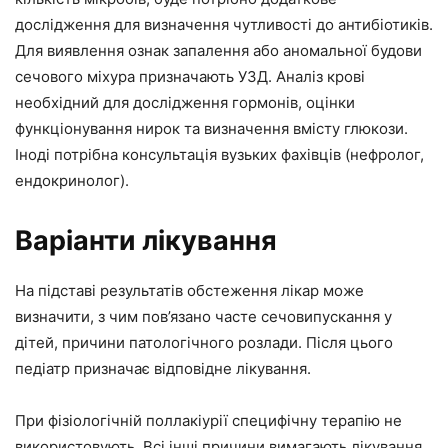
дослідження для визначення чутливості до антибіотиків.
Для виявлення ознак запалення або аномальної будови
сечового міхура призначають УЗД. Аналіз крові
необхідний для дослідження гормонів, оцінки
функціонування нирок та визначення вмісту глюкози.
Іноді потрібна консультація вузьких фахівців (нефролог,
ендокринолог).
Варіанти лікування
На підставі результатів обстеження лікар може
визначити, з чим пов’язано часте сечовипускання у
дітей, причини патологічного розлади. Після цього
педіатр призначає відповідне лікування.
При фізіологічній поллакіурії специфічну терапію не
використовують. Всі інші причини вимагають лікування