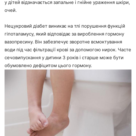
у дітей відзначається запальне і гнійне ураження шкіри,
очей.
Нецукровий діабет виникає на тлі порушення функцій
гіпоталамусу, який відповідає за вироблення гормону
вазопресину. Він забезпечує зворотне всмоктування
води під час фільтрації крові за допомогою нирок. Часте
сечовипускання у дитини 3 років і старше може бути
обумовлено дефіцитом цього гормону.