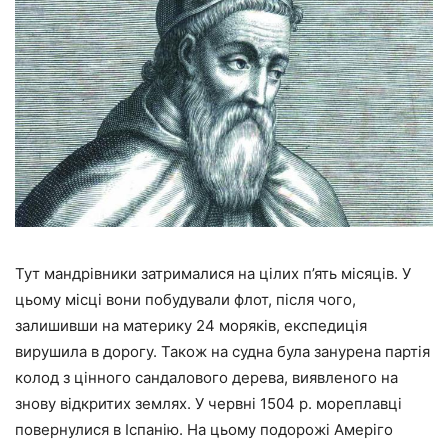
Тут мандрівники затрималися на цілих п’ять місяців. У
цьому місці вони побудували флот, після чого,
залишивши на материку 24 моряків, експедиція
вирушила в дорогу. Також на судна була занурена партія
колод з цінного сандалового дерева, виявленого на
знову відкритих землях. У червні 1504 р. мореплавці
повернулися в Іспанію. На цьому подорожі Амеріго