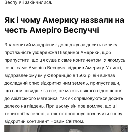
Веспуччі закінчилися.
Як і чому Америку назвали на
честь Амеріго Веспуччі
Знаменитий мандрівник досліджував досить велику
протяжність узбережжя Південної Америки, щоб
припустити, що ця суша є саме континентом. У якомусь
сенсі саме Амеріго Веспуччі відкрив Америку. У листі,
відправленому їм у Флоренцію в 1503 р. він виклав
докладний опис відкритих ним земель, припустивши,
що вони, швидше за все, не мають ніякого відношення
до Азіатського материка, так як спрямовуються досить
далеко на південь. При цьому він повідомляє, що ці
території заселені, а також пропонує позначити знову
відкритий континент Новим Світлом.