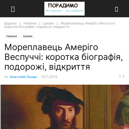
додому
Новини
Цікаве
Мореплавець Амеріго Веспуччі:
коротка біографія, подорожі, відкриття
Новини
Цікаве
Мореплавець Амеріго
Веспуччі: коротка біографія,
подорожі, відкриття
0
по
Анатолій Лазар
-
15.11.2015