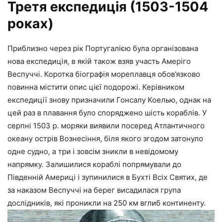
Третя експедиція (1503-1504
роках)
Приблизно через рік Португалією була організована
нова експедиція, в якій також взяв участь Амеріго
Веспуччі. Коротка біографія мореплавця обов’язково
повинна містити опис цієї подорожі. Керівником
експедиції знову призначили Гонсалу Коелью, однак на
цей раз в плавання було споряджено шість кораблів. У
серпні 1503 р. моряки виявили посеред Атлантичного
океану острів Вознесіння, біля якого згодом затонуло
одне судно, а три і зовсім зникли в невідомому
напрямку. Залишилися кораблі попрямували до
Південній Америці і зупинилися в Бухті Всіх Святих, де
за наказом Веспуччі на берег висадилася група
дослідників, які проникли на 250 км вглиб континенту.