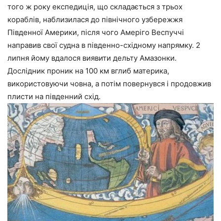
того ж року експедиція, що складається з трьох
кораблів, наблизилася до північного узбережжя
Південної Америки, після чого Амеріго Веспуччі
направив свої судна в південно-східному напрямку. 2
липня йому вдалося виявити дельту Амазонки.
Дослідник проник на 100 км вглиб материка,
використовуючи човна, а потім повернувся і продовжив
плисти на південний схід.