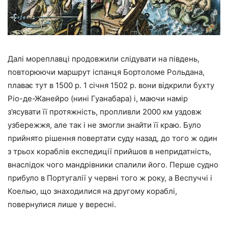
Далі мореплавці продовжили слідувати на південь,
повторюючи маршрут іспанця Бортоломе Рольдана,
плаває тут в 1500 р. 1 січня 1502 р. вони відкрили бухту
Ріо-де-Жанейро (нині Гуанабара) і, маючи намір
з’ясувати її протяжність, пропливли 2000 км уздовж
узбережжя, але так і не змогли знайти її краю. Було
прийнято рішення повертати суду назад, до того ж один
з трьох кораблів експедиції прийшов в непридатність,
внаслідок чого мандрівники спалили його. Перше судно
прибуло в Португалії у червні того ж року, а Веспуччі і
Коелью, що знаходилися на другому кораблі,
повернулися лише у вересні.