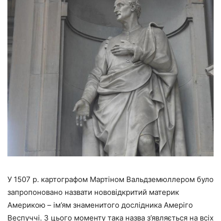
У 1507 р. картографом Мартіном Вальдземюллером було
запропоновано назвати нововідкритий материк
Америкою – ім’ям знаменитого дослідника Амеріго
Веспуччі. З цього моменту така назва з’являється на всіх