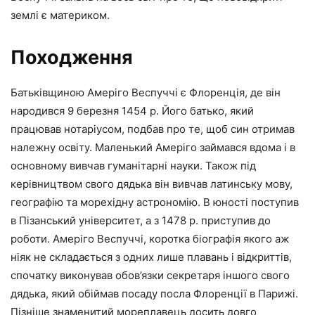
землі є материком.
Походження
Батьківщиною Амеріго Веспуччі є Флоренція, де він
народився 9 березня 1454 р. Його батько, який
працював нотаріусом, подбав про те, щоб син отримав
належну освіту. Маленький Амеріго займався вдома і в
основному вивчав гуманітарні науки. Також під
керівництвом свого дядька він вивчав латинську мову,
географію та морехідну астрономію. В юності поступив
в Пізанський університет, а з 1478 р. приступив до
роботи. Амеріго Веспуччі, коротка біографія якого аж
ніяк не складається з одних лише плавань і відкриттів,
спочатку виконував обов’язки секретаря іншого свого
дядька, який обіймав посаду посла Флоренції в Парижі.
Пізніше знаменитий мореплавець досить довго