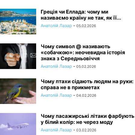
Греція чи Еллада: чому ми
називаємо країну не так, як її...
Анатолій Лазар
-
05.02.2026
Чому символ @ називають
«собачкою»: неочевидна історія
знака з Середньовіччя
Анатолій Лазар
-
05.02.2026
Чому птахи сідають людям на руки:
справа не в прикметах
Анатолій Лазар
-
04.02.2026
Чому пасажирські літаки фарбують
у білий колір: не через моду
Анатолій Лазар
-
03.02.2026