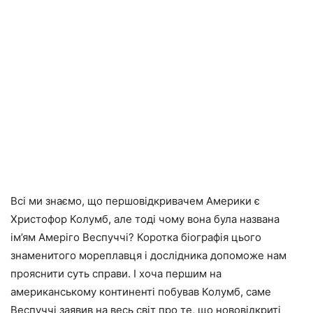
Всі ми знаємо, що першовідкривачем Америки є
Христофор Колумб, але тоді чому вона була названа
ім’ям Амеріго Веспуччі? Коротка біографія цього
знаменитого мореплавця і дослідника допоможе нам
прояснити суть справи. І хоча першим на
американському континенті побував Колумб, саме
Веспуччі заявив на весь світ про те, що нововідкриті