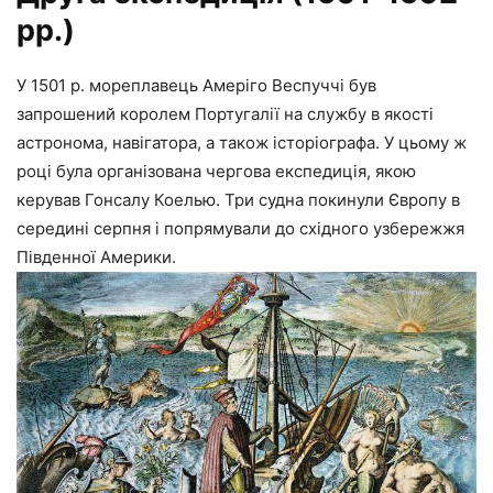
рр.)
У 1501 р. мореплавець Амеріго Веспуччі був
запрошений королем Португалії на службу в якості
астронома, навігатора, а також історіографа. У цьому ж
році була організована чергова експедиція, якою
керував Гонсалу Коелью. Три судна покинули Європу в
середині серпня і попрямували до східного узбережжя
Південної Америки.