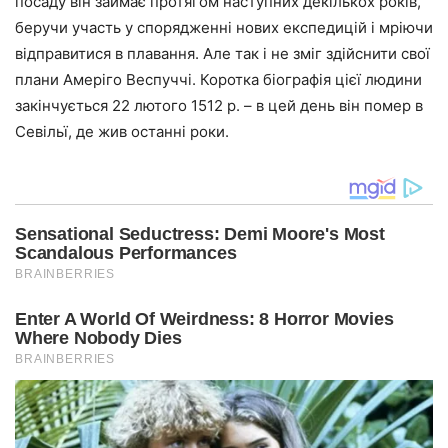
посаду він займає протягом наступних декількох років,
беручи участь у спорядженні нових експедицій і мріючи
відправитися в плавання. Але так і не зміг здійснити свої
плани Амеріго Веспуччі. Коротка біографія цієї людини
закінчується 22 лютого 1512 р. – в цей день він помер в
Севільї, де жив останні роки.