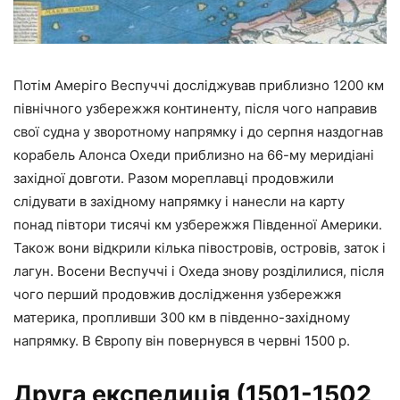
Потім Амеріго Веспуччі досліджував приблизно 1200 км
північного узбережжя континенту, після чого направив
свої судна у зворотному напрямку і до серпня наздогнав
корабель Алонса Охеди приблизно на 66-му меридіані
західної довготи. Разом мореплавці продовжили
слідувати в західному напрямку і нанесли на карту
понад півтори тисячі км узбережжя Південної Америки.
Також вони відкрили кілька півостровів, островів, заток і
лагун. Восени Веспуччі і Охеда знову розділилися, після
чого перший продовжив дослідження узбережжя
материка, пропливши 300 км в південно-західному
напрямку. В Європу він повернувся в червні 1500 р.
Друга експедиція (1501-1502